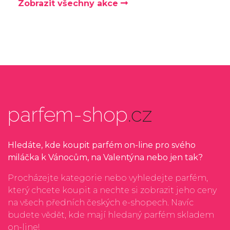
Zobrazit všechny akce
parfem-shop
.cz
Hledáte, kde koupit parfém on-line pro svého
miláčka k Vánocům, na Valentýna nebo jen tak?
Procházejte kategorie nebo vyhledejte parfém,
který chcete koupit a nechte si zobrazit jeho ceny
na všech předních českých e-shopech. Navíc
budete vědět, kde mají hledaný parfém skladem
on-line!