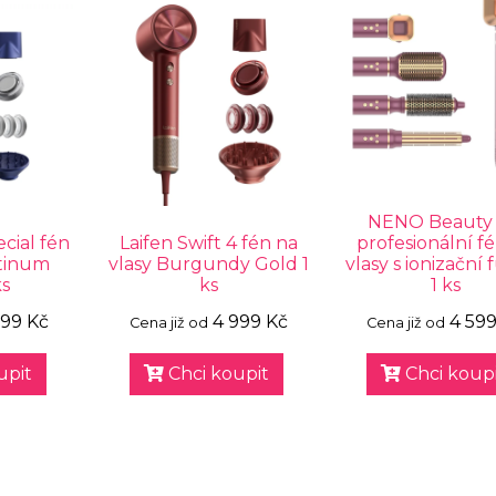
NENO Beauty 
cial fén
Laifen Swift 4 fén na
profesionální f
atinum
vlasy Burgundy Gold 1
vlasy s ionizační 
ks
ks
1 ks
199 Kč
4 999 Kč
4 599
Cena již od
Cena již od
upit
Chci koupit
Chci koupi