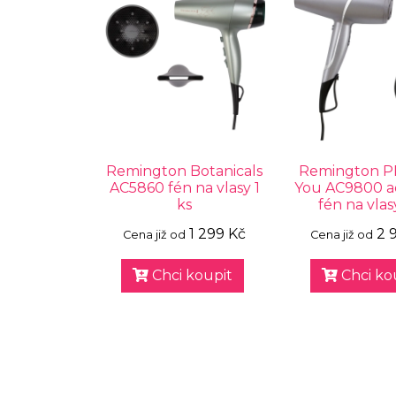
Remington Botanicals
Remington P
AC5860 fén na vlasy 1
You AC9800 a
ks
fén na vlas
1 299 Kč
2 
Cena již od
Cena již od
Chci koupit
Chci ko