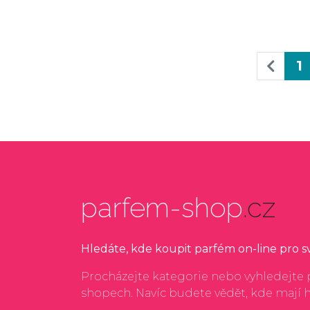
1
parfem-shop
.cz
Hledáte, kde koupit parfém on-line pro 
Procházejte kategorie nebo vyhledejte p
shopech. Navíc budete vědět, kde mají 