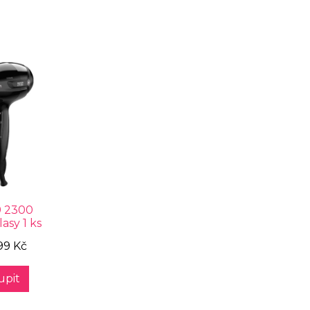
9 2300
lasy 1 ks
99 Kč
upit