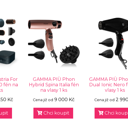
tria For
GAMMA PIÙ Phon
GAMMA PIÙ Phon
 fén na
Hybrid Spina Italia fén
Dual Ionic Nero 
ks
na vlasy 1 ks
vlasy 1 ks
250 Kč
9 000 Kč
2 99
Cena již od
Cena již od
upit
Chci koupit
Chci koupi