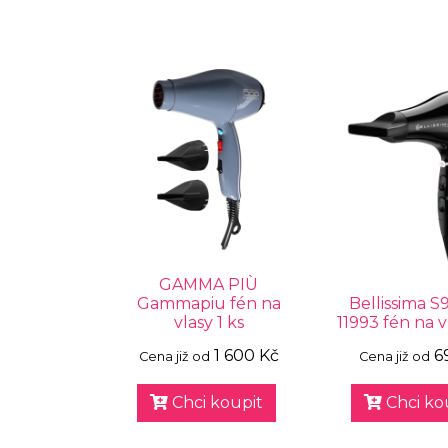
GAMMA PIÙ
Gammapiu fén na
Bellissima S
vlasy 1 ks
11993 fén na v
1 600 Kč
6
Cena již od
Cena již od
Chci koupit
Chci ko