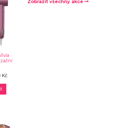
Zobrazit všechny akce
lvia
izační
9 Kč
t