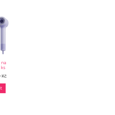
 na
 ks
9 Kč
t