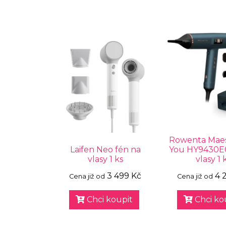
Rowenta Maes
Laifen Neo fén na
You HY9430E0
vlasy 1 ks
vlasy 1 
3 499 Kč
4 
Cena již od
Cena již od
Chci koupit
Chci ko