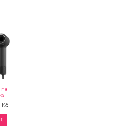
 na
ks
9 Kč
t