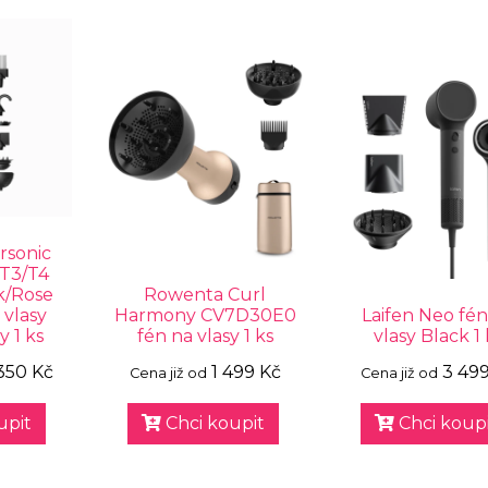
rsonic
 T3/T4
k/Rose
Rowenta Curl
 vlasy
Harmony CV7D30E0
Laifen Neo fén
y 1 ks
fén na vlasy 1 ks
vlasy Black 1 
350 Kč
1 499 Kč
3 49
Cena již od
Cena již od
upit
Chci koupit
Chci koupi