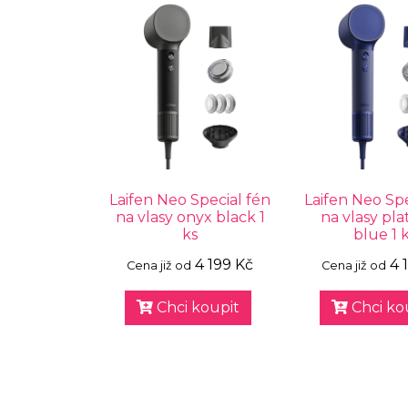
Laifen Neo Special fén
Laifen Neo Spe
na vlasy onyx black 1
na vlasy pl
ks
blue 1 
4 199 Kč
4 
Cena již od
Cena již od
Chci koupit
Chci ko