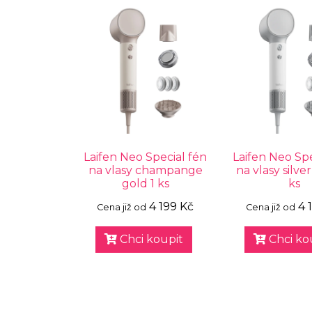
Laifen Neo Special fén
Laifen Neo Spe
na vlasy champange
na vlasy silve
gold 1 ks
ks
4 199 Kč
4 
Cena již od
Cena již od
Chci koupit
Chci ko