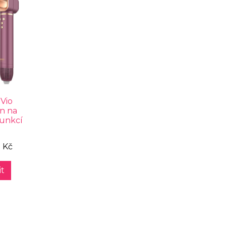
Vio
én na
funkcí
 Kč
t