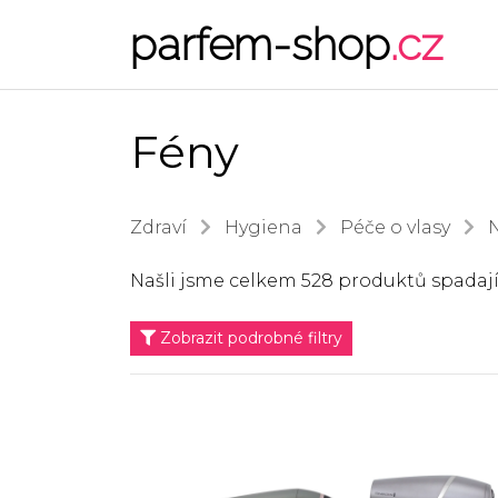
parfem-shop
.cz
Fény
Zdraví
Hygiena
Péče o vlasy
N
Našli jsme celkem 528 produktů spadaj
Zobrazit podrobné filtry