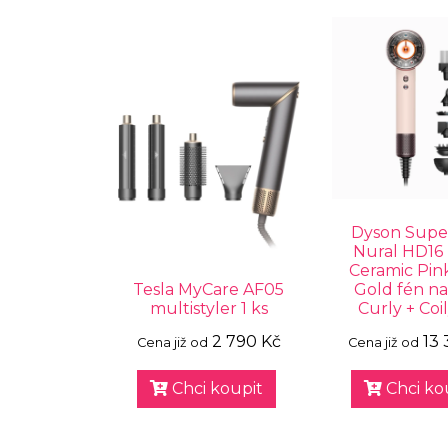
Dyson Supe
Nural HD16
Ceramic Pin
Tesla MyCare AF05
Gold fén na
multistyler 1 ks
Curly + Coil
2 790 Kč
13 
Cena již od
Cena již od
Chci koupit
Chci ko