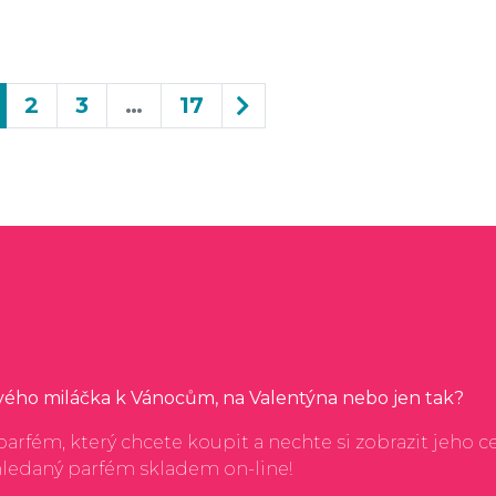
2
3
…
17
svého miláčka k Vánocům, na Valentýna nebo jen tak?
arfém, který chcete koupit a nechte si zobrazit jeho c
hledaný parfém skladem on-line!