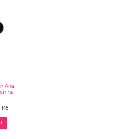
 Aria
fén na
0 Kč
t