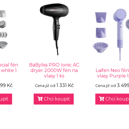
cial fén
BaByliss PRO Ionic AC
r white 1
dryer 2000W fén na
Laifen Neo fén
vlasy 1 ks
vlasy Purple 1
199 Kč
1 331 Kč
3 49
Cena již od
Cena již od
upit
Chci koupit
Chci koupi