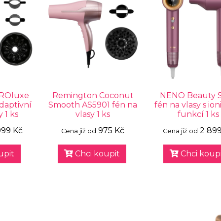
ROluxe
Remington Coconut
NENO Beauty Si
daptivní
Smooth AS5901 fén na
fén na vlasy s ion
y 1 ks
vlasy 1 ks
funkcí 1 ks
999 Kč
975 Kč
2 89
Cena již od
Cena již od
upit
Chci koupit
Chci koupi