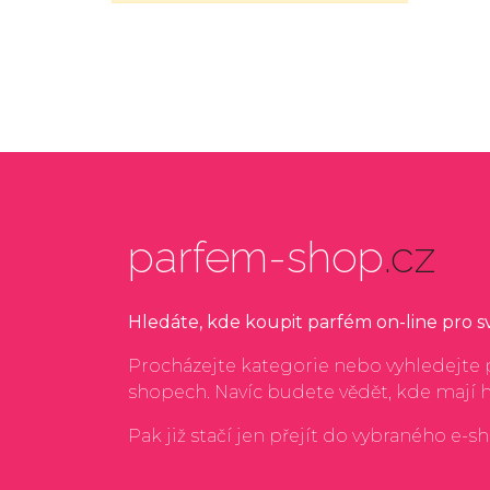
parfem-shop
.cz
Hledáte, kde koupit parfém on-line pro 
Procházejte kategorie nebo vyhledejte p
shopech. Navíc budete vědět, kde mají 
Pak již stačí jen přejít do vybraného e-s