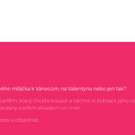
svého miláčka k Vánocům, na Valentýna nebo jen tak?
arfém, který chcete koupit a nechte si zobrazit jeho c
hledaný parfém skladem on-line!
hopu a objednat...