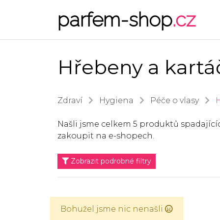
parfem-shop
.cz
Hřebeny a kartá
Zdraví
Hygiena
Péče o vlasy
H
Našli jsme celkem 5 produktů spadajíc
zakoupit na e-shopech.
Zobrazit podrobné filtry
Bohužel jsme nic nenašli