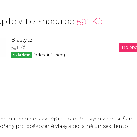
píte v 1 e-shopu od
591 Kč
Brasty.cz
591 Kč
Do ob
Skladem
(odeslání ihned)
 jména těch nejslavnějších kadeřnických značek. Šam
vořeny pro poškozené vlasy speciálně unisex. Tento