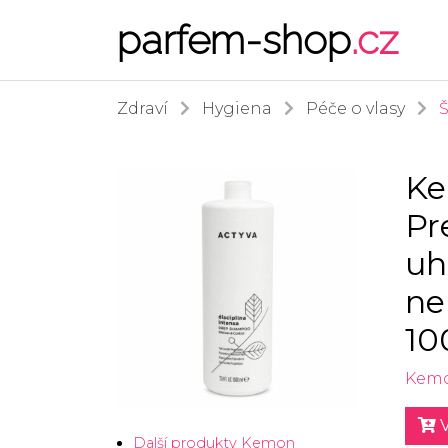
parfem-shop
.cz
Zdraví
Hygiena
Péče o vlasy
Ke
Pr
uh
ne
10
Kem
V
Další produkty Kemon