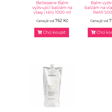
Bellessere Balm
Balm vyživ
vyživující balzám na
balzám na vlas
vlasy i tělo 1000 ml
Refill 50
762 Kč
7
Cena již od
Cena již od
Chci koupit
Chci ko