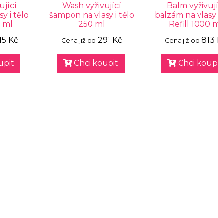
ující
Wash vyživující
Balm vyživují
y i tělo
šampon na vlasy i tělo
balzám na vlasy 
0 ml
250 ml
Refill 1000 
15 Kč
291 Kč
813
Cena již od
Cena již od
upit
Chci koupit
Chci koupi