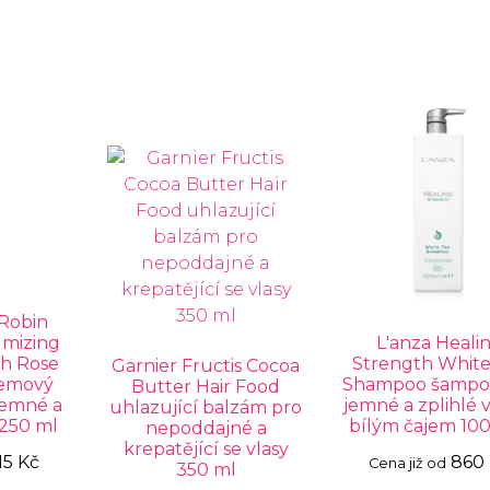
 Robin
umizing
L'anza Heali
h Rose
Strength White
Garnier Fructis Cocoa
jemový
Shampoo šampo
Butter Hair Food
jemné a
jemné a zplihlé v
uhlazující balzám pro
 250 ml
bílým čajem 10
nepoddajné a
krepatějící se vlasy
15 Kč
860
Cena již od
350 ml