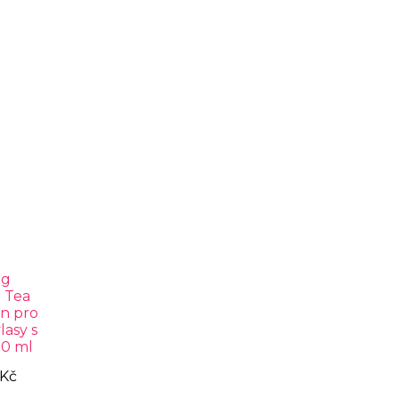
ng
 Tea
n pro
lasy s
00 ml
 Kč