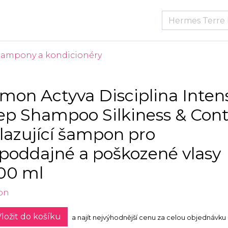
Šampony a kondicionéry
mon Actyva Disciplina Inten
ep Shampoo Silkiness & Cont
lazující šampon pro
poddajné a poškozené vlasy
00 ml
on
ložit do košíku
a najít nejvýhodnější cenu za celou objednávku