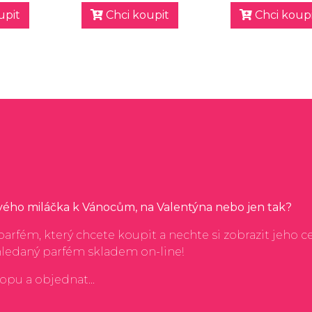
upit
Chci koupit
Chci koupi
svého miláčka k Vánocům, na Valentýna nebo jen tak?
arfém, který chcete koupit a nechte si zobrazit jeho c
hledaný parfém skladem on-line!
hopu a objednat...