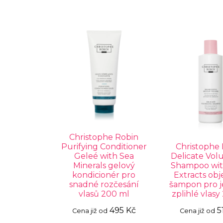
Christophe Robin
Purifying Conditioner
Christophe
Geleé with Sea
Delicate Vol
Minerals gelový
Shampoo wit
kondicionér pro
Extracts ob
snadné rozčesání
šampon pro 
vlasů 200 ml
zplihlé vlasy
495 Kč
5
Cena již od
Cena již od