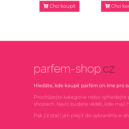
Chci koupit
Chci ko
parfem-shop
.cz
Hledáte, kde koupit parfém on-line pro 
Procházejte kategorie nebo vyhledejte p
shopech. Navíc budete vědět, kde mají 
Pak již stačí jen přejít do vybraného e-s