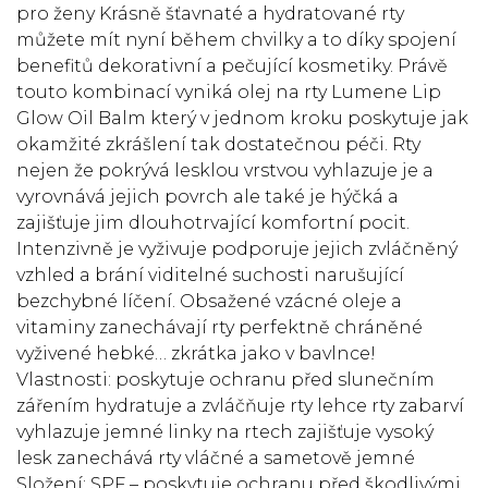
pro ženy Krásně šťavnaté a hydratované rty
můžete mít nyní během chvilky a to díky spojení
benefitů dekorativní a pečující kosmetiky. Právě
touto kombinací vyniká olej na rty Lumene Lip
Glow Oil Balm který v jednom kroku poskytuje jak
okamžité zkrášlení tak dostatečnou péči. Rty
nejen že pokrývá lesklou vrstvou vyhlazuje je a
vyrovnává jejich povrch ale také je hýčká a
zajišťuje jim dlouhotrvající komfortní pocit.
Intenzivně je vyživuje podporuje jejich zvláčněný
vzhled a brání viditelné suchosti narušující
bezchybné líčení. Obsažené vzácné oleje a
vitaminy zanechávají rty perfektně chráněné
vyživené hebké… zkrátka jako v bavlnce!
Vlastnosti: poskytuje ochranu před slunečním
zářením hydratuje a zvláčňuje rty lehce rty zabarví
vyhlazuje jemné linky na rtech zajišťuje vysoký
lesk zanechává rty vláčné a sametově jemné
Složení: SPF – poskytuje ochranu před škodlivými