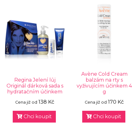
Avène Cold Cream
Regina Jelení lůj
balzám na rty s
Originál dárková sada s
vyživujícím účinkem 4
hydratačním účinkem
g
138 Kč
170 Kč
Cena již od
Cena již od
Chci koupit
Chci koupit