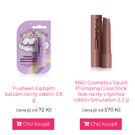
MAC Cosmetics Squirt
Pusheen Lipbalm
Plumping Gloss Stick
balzám na rty odstín 3.8
lesk na rty v tyčince
g
odstín Simulation 2,3 g
72 Kč
570 Kč
Cena již od
Cena již od
Chci koupit
Chci koupit