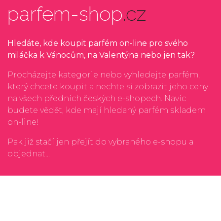
parfem-shop
.cz
Hledáte, kde koupit parfém on-line pro svého
miláčka k Vánocům, na Valentýna nebo jen tak?
Procházejte kategorie nebo vyhledejte parfém,
který chcete koupit a nechte si zobrazit jeho ceny
na všech předních českých e-shopech. Navíc
budete vědět, kde mají hledaný parfém skladem
on-line!
Pak již stačí jen přejít do vybraného e-shopu a
objednat...
Kontakt
Ochrana osobnách údajů