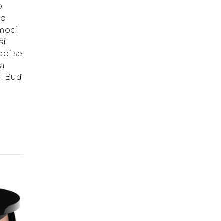
o
ko
omocí
ší
obí se
na
j. Buď