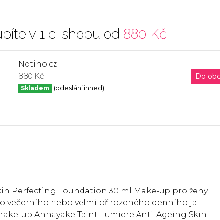
píte v 1 e-shopu od
880 Kč
Notino.cz
880 Kč
Do ob
Skladem
(odeslání ihned)
kin Perfecting Foundation 30 ml Make-up pro ženy
ho večerního nebo velmi přirozeného denního je
make-up Annayake Teint Lumiere Anti-Ageing Skin