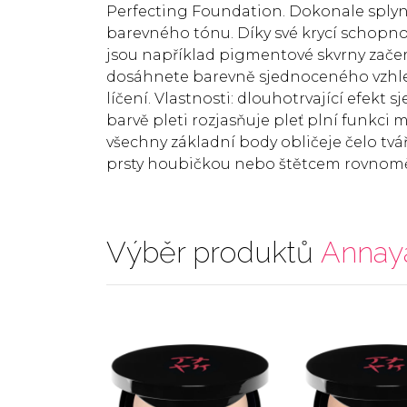
Perfecting Foundation. Dokonale splyne 
barevného tónu. Díky své krycí schopno
jsou například pigmentové skvrny začer
dosáhnete barevně sjednoceného vzhledu
líčení. Vlastnosti: dlouhotrvající efekt
barvě pleti rozjasňuje pleť plní funkci
všechny základní body obličeje čelo tvá
prsty houbičkou nebo štětcem rovnomě
Výběr produktů
Annay