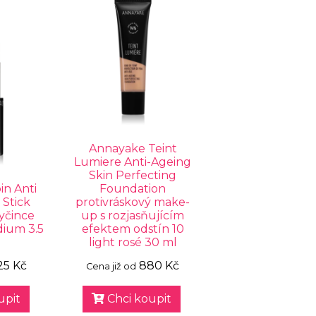
Annayake Teint
Lumiere Anti-Ageing
Skin Perfecting
in Anti
Foundation
 Stick
protivráskový make-
yčince
up s rozjasňujícím
dium 3.5
efektem odstín 10
light rosé 30 ml
25 Kč
880 Kč
Cena již od
upit
Chci koupit