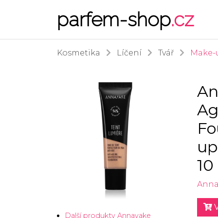
parfem-shop
.cz
Kosmetika
Líčení
Tvář
Make-
An
Ag
Fo
up
10
Anna
V
Další produkty Annayake