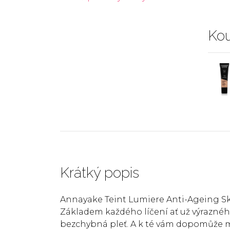
Kou
Krátký popis
Annayake Teint Lumiere Anti-Ageing S
Základem každého líčení ať už výrazné
bezchybná pleť. A k té vám dopomůže 