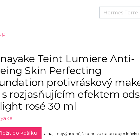
up
nayake Teint Lumiere Anti-
eing Skin Perfecting
undation protivráskový mak
 s rozjasňujícím efektem ods
 light rosé 30 ml
yake
ložit do košíku
a najít nejvýhodnější cenu za celou objednávku