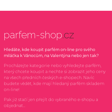
parfem-shop
.cz
Hledáte, kde koupit parfém on-line pro svého
miláčka k Vánocům, na Valentýna nebo jen tak?
Procházejte kategorie nebo vyhledejte parfém,
který chcete koupit a nechte si zobrazit jeho ceny
na všech předních českých e-shopech. Navíc
budete vědět, kde mají hledaný parfém skladem
on-line!
Pak již stačí jen přejít do vybraného e-shopu a
objednat...