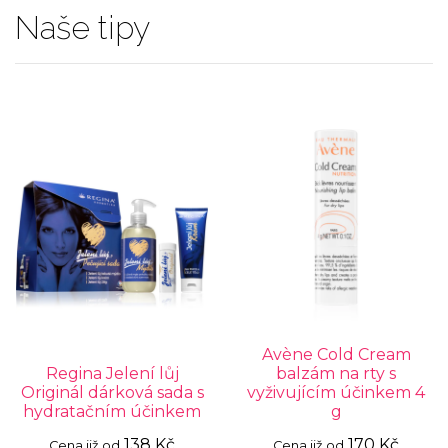
Naše tipy
Avène Cold Cream
Regina Jelení lůj
balzám na rty s
Originál dárková sada s
vyživujícím účinkem 4
hydratačním účinkem
g
138 Kč
170 Kč
Cena již od
Cena již od