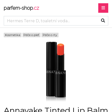
parfem-shop
.cz
Kosmetika
Péče o pleť
Péče o rty
Annayake Tinted Lip Balm