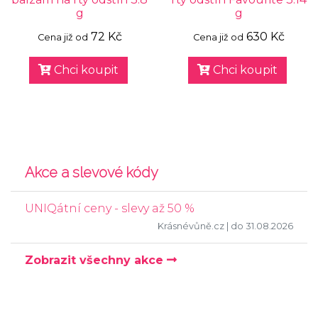
g
g
72 Kč
630 Kč
Cena již od
Cena již od
Chci koupit
Chci koupit
Akce a slevové kódy
UNIQátní ceny - slevy až 50 %
Krásnévůně.cz
| do 31.08.2026
Zobrazit všechny akce