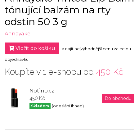
tónující balzám na rty
odstín 50 3 g
Annayake
Vložit do košíku
a najít nejvýhodnější cenu za celou
objednávku
Koupíte v 1 e-shopu od
450 Kč
Notino.cz
450 Kč
Do obchodu
Skladem
(odeslání ihned)