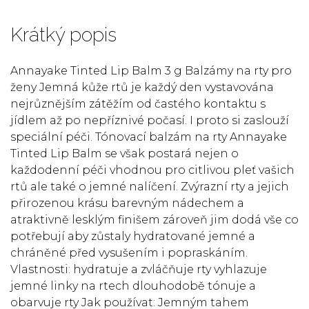
Krátký popis
Annayake Tinted Lip Balm 3 g Balzámy na rty pro
ženy Jemná kůže rtů je každý den vystavována
nejrůznějším zátěžím od častého kontaktu s
jídlem až po nepříznivé počasí. I proto si zaslouží
speciální péči. Tónovací balzám na rty Annayake
Tinted Lip Balm se však postará nejen o
každodenní péči vhodnou pro citlivou pleť vašich
rtů ale také o jemné nalíčení. Zvýrazní rty a jejich
přirozenou krásu barevným nádechem a
atraktivně lesklým finišem zároveň jim dodá vše co
potřebují aby zůstaly hydratované jemné a
chráněné před vysušením i popraskáním.
Vlastnosti: hydratuje a zvláčňuje rty vyhlazuje
jemné linky na rtech dlouhodobě tónuje a
obarvuje rty Jak používat: Jemným tahem