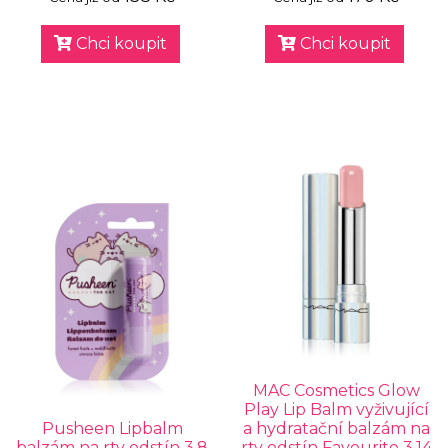
Chci koupit
Chci koupit
MAC Cosmetics Glow
Play Lip Balm vyživující
Pusheen Lipbalm
a hydratační balzám na
balzám na rty odstín 3.8
rty odstín Favourite 3.14