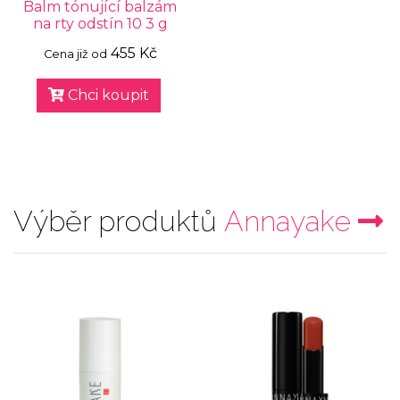
Balm tónující balzám
na rty odstín 10 3 g
455 Kč
Cena již od
Chci koupit
Výběr produktů
Annayake