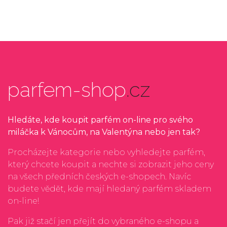
parfem-shop
.cz
Hledáte, kde koupit parfém on-line pro svého
miláčka k Vánocům, na Valentýna nebo jen tak?
Procházejte kategorie nebo vyhledejte parfém,
který chcete koupit a nechte si zobrazit jeho ceny
na všech předních českých e-shopech. Navíc
budete vědět, kde mají hledaný parfém skladem
on-line!
Pak již stačí jen přejít do vybraného e-shopu a