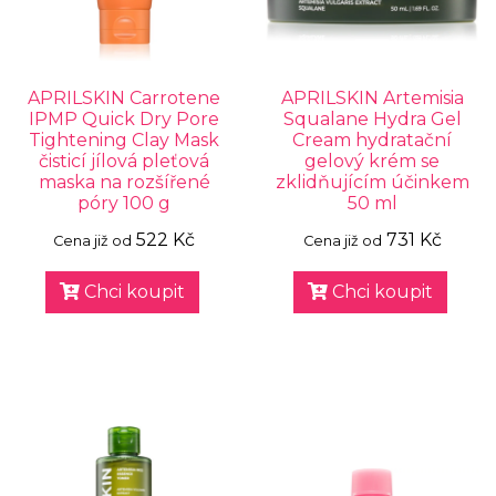
APRILSKIN Carrotene
APRILSKIN Artemisia
IPMP Quick Dry Pore
Squalane Hydra Gel
Tightening Clay Mask
Cream hydratační
čisticí jílová pleťová
gelový krém se
maska na rozšířené
zklidňujícím účinkem
póry 100 g
50 ml
522 Kč
731 Kč
Cena již od
Cena již od
Chci koupit
Chci koupit