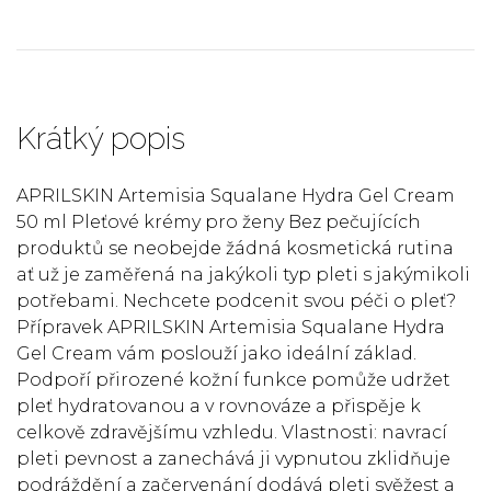
Krátký popis
APRILSKIN Artemisia Squalane Hydra Gel Cream
50 ml Pleťové krémy pro ženy Bez pečujících
produktů se neobejde žádná kosmetická rutina
ať už je zaměřená na jakýkoli typ pleti s jakýmikoli
potřebami. Nechcete podcenit svou péči o pleť?
Přípravek APRILSKIN Artemisia Squalane Hydra
Gel Cream vám poslouží jako ideální základ.
Podpoří přirozené kožní funkce pomůže udržet
pleť hydratovanou a v rovnováze a přispěje k
celkově zdravějšímu vzhledu. Vlastnosti: navrací
pleti pevnost a zanechává ji vypnutou zklidňuje
podráždění a začervenání dodává pleti svěžest a