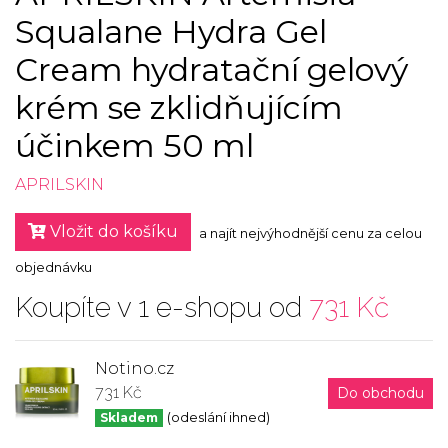
Squalane Hydra Gel
Cream hydratační gelový
krém se zklidňujícím
účinkem 50 ml
APRILSKIN
Vložit do košíku
a najít nejvýhodnější cenu za celou
objednávku
Koupíte v 1 e-shopu od
731 Kč
Notino.cz
731 Kč
Do obchodu
Skladem
(odeslání ihned)