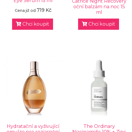
Eye Serum 15 ml
Catrice Night Recovery
oční balzám na noc 15
719 Kč
Cena již od
ml
Chci koupit
Chci koupit
Hydratační a vyživující
The Ordinary
emulze pro rozjasnění
Niacinamide 10% + Zinc