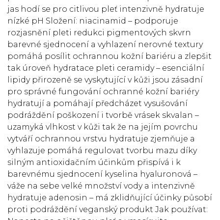
jas hodí se pro citlivou pleť intenzivně hydratuje
nízké pH Složení: niacinamid – podporuje
rozjasnění pleti redukci pigmentových skvrn
barevné sjednocení a vyhlazení nerovné textury
pomáhá posílit ochrannou kožní bariéru a zlepšit
tak úroveň hydratace pleti ceramidy – esenciální
lipidy přirozeně se vyskytující v kůži jsou zásadní
pro správné fungování ochranné kožní bariéry
hydratují a pomáhají předcházet vysušování
podráždění poškození i tvorbě vrásek skvalan –
uzamyká vlhkost v kůži tak že na jejím povrchu
vytváří ochrannou vrstvu hydratuje zjemňuje a
vyhlazuje pomáhá regulovat tvorbu mazu díky
silným antioxidačním účinkům přispívá i k
barevnému sjednocení kyselina hyaluronová –⁠⁠⁠⁠⁠⁠
váže na sebe velké množství vody a intenzivně
hydratuje adenosin – má zklidňující účinky působí
proti podráždění veganský produkt Jak používat: