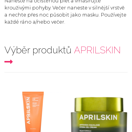
Naneste na očištěnou pleť a vmasírujte
krouživými pohyby. Večer naneste v silnější vrstvě
a nechte přes noc působit jako masku. Používejte
každé ráno a/nebo večer.
Výběr produktů
APRILSKIN