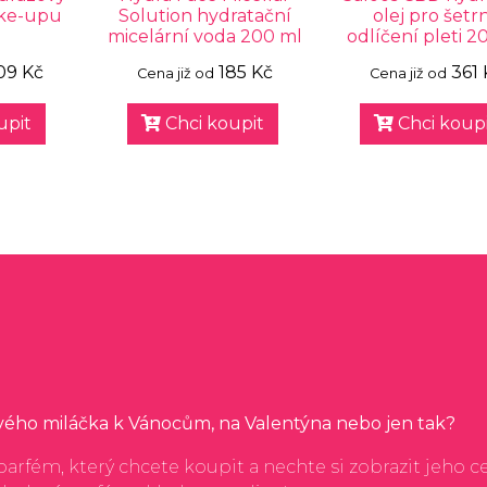
ake-upu
Solution hydratační
olej pro šetr
l
micelární voda 200 ml
odlíčení pleti 2
09 Kč
185 Kč
361 
Cena již od
Cena již od
upit
Chci koupit
Chci koupi
svého miláčka k Vánocům, na Valentýna nebo jen tak?
arfém, který chcete koupit a nechte si zobrazit jeho c