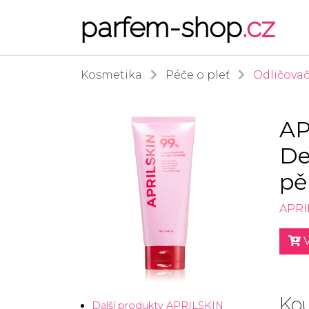
parfem-shop
.cz
Kosmetika
Péče o pleť
Odličova
AP
De
pě
APRI
V
Kou
Další produkty APRILSKIN