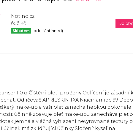
Notino.cz
606 Kč
Do ob
Skladem
(odeslání ihned)
ser 1 0 g Čištění pleti pro ženy Odlíčení je zásadní 
ynechat. Odličovač APRILSKIN TXA Niacinamide 99 Deep
 veškerý make-up a vaši pleť zanechá hebkou dokonale
stnosti: účinně zbavuje pleť make-upu zanechává pleť z
a dotek jemná a vláčná vyhlazení nevyrovnané textury p
 účinek má zklidňující účinky Složení: kyselina