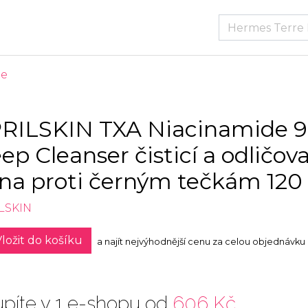
če
RILSKIN TXA Niacinamide 
ep Cleanser čisticí a odličova
na proti černým tečkám 120
LSKIN
ložit do košíku
a najít nejvýhodnější cenu za celou objednávku
píte v 1 e-shopu od
606 Kč