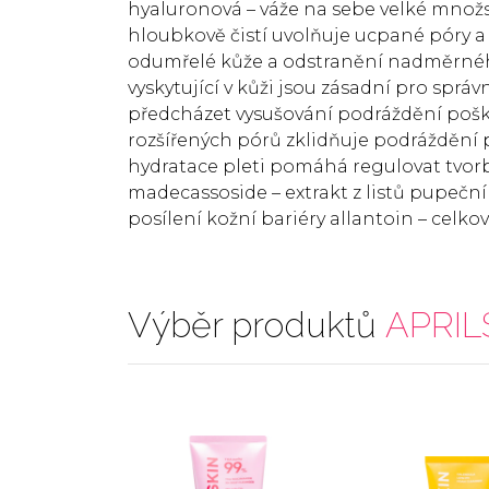
hyaluronová –⁠⁠⁠⁠⁠⁠ váže na sebe velké mno
hloubkově čistí uvolňuje ucpané póry 
odumřelé kůže a odstranění nadměrného
vyskytující v kůži jsou zásadní pro spr
předcházet vysušování podráždění poškoz
rozšířených pórů zklidňuje podráždění 
hydratace pleti pomáhá regulovat tvor
madecassoside – extrakt z listů pupeční
posílení kožní bariéry allantoin – celk
Výběr produktů
APRIL