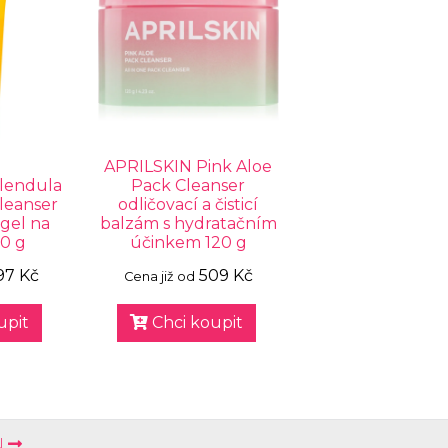
APRILSKIN Pink Aloe
lendula
Pack Cleanser
leanser
odličovací a čisticí
 gel na
balzám s hydratačním
00 g
účinkem 120 g
97 Kč
509 Kč
Cena již od
upit
Chci koupit
N