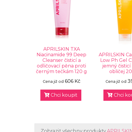
APRILSKIN TXA
Niacinamide 99 Deep
APRILSKIN Ca
Cleanser čisticí a
Low Ph Gel C
odličovací pěna proti
jemný čisticí
černým tečkám 120 g
obličej 2
606 Kč
3
Cena již od
Cena již od
Chci koupit
Chci ko
Zobrazit všechny produkty
APRILSKI