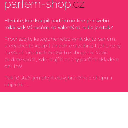
parfem-shop
.cz
Hledáte, kde koupit parfém on-line pro svého
miláčka k Vánocům, na Valentýna nebo jen tak?
Procházejte kategorie nebo vyhledejte parfém,
který chcete koupit a nechte si zobrazit jeho ceny
na všech předních českých e-shopech. Navíc
budete vědět, kde mají hledaný parfém skladem
on-line!
Pak již stačí jen přejít do vybraného e-shopu a
objednat...
Kontakt
Ochrana osobnách údajů
Rádi čtete? Zkuste náš
porovnávač cen nových