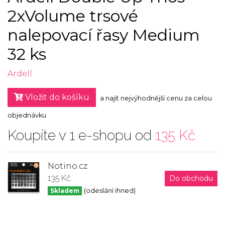
2xVolume trsové
nalepovací řasy Medium
32 ks
Ardell
Vložit do košíku
a najít nejvýhodnější cenu za celou
objednávku
Koupíte v 1 e-shopu od
135 Kč
Notino.cz
135 Kč
Do obchodu
Skladem
(odeslání ihned)