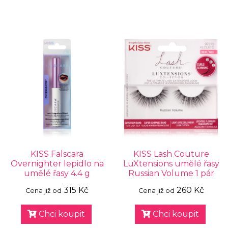
KISS Falscara
KISS Lash Couture
Overnighter lepidlo na
LuXtensions umělé řasy
umělé řasy 4.4 g
Russian Volume 1 pár
315 Kč
260 Kč
Cena již od
Cena již od
Chci koupit
Chci koupit