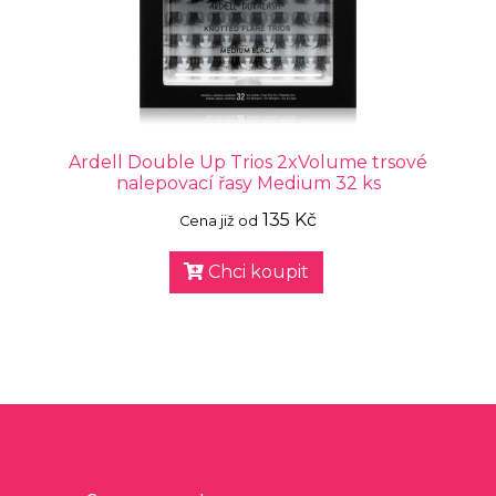
Ardell Double Up Trios 2xVolume trsové
nalepovací řasy Medium 32 ks
135 Kč
Cena již od
Chci koupit