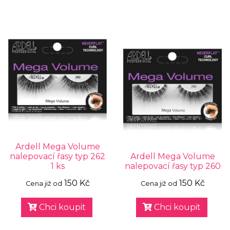
Ardell Mega Volume
nalepovací řasy typ 262
Ardell Mega Volume
1 ks
nalepovací řasy typ 260
150 Kč
150 Kč
Cena již od
Cena již od
Chci koupit
Chci koupit