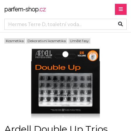
parfem-shop
.cz
Kosmetika
Dekorativní kosmetika
Umělé řasy
Ardell Double Up Trios