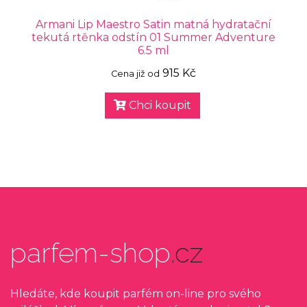
Armani Lip Maestro Satin matná hydratační
tekutá rtěnka odstín 01 Summer Adventure
6.5 ml
915 Kč
Cena již od
Chci koupit
parfem-shop
.cz
Hledáte, kde koupit parfém on-line pro svého