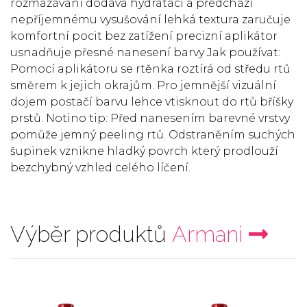
rozmazávání dodává hydrataci a předchází
nepříjemnému vysušování lehká textura zaručuje
komfortní pocit bez zatížení precizní aplikátor
usnadňuje přesné nanesení barvy Jak používat:
Pomocí aplikátoru se rtěnka roztírá od středu rtů
směrem k jejich okrajům. Pro jemnější vizuální
dojem postačí barvu lehce vtisknout do rtů bříšky
prstů. Notino tip: Před nanesením barevné vrstvy
pomůže jemný peeling rtů. Odstraněním suchých
šupinek vznikne hladký povrch který prodlouží
bezchybný vzhled celého líčení.
Výběr produktů
Armani