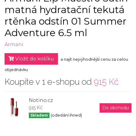
matná hydratační tekutá
rtěnka odstín 01 Summer
Adventure 6.5 ml
Armani
Vložit do košíku
a najít nejvýhodnější cenu za celou
objednávku
Koupíte v 1 e-shopu od
915 Kč
Notino.cz
915 Kč
Do obchodu
Skladem
(odeslání ihned)