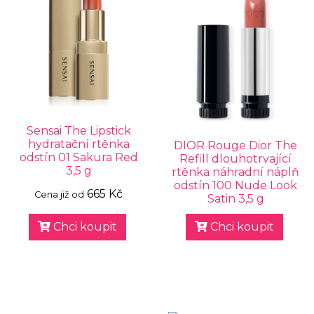
Sensai The Lipstick
hydratační rtěnka
DIOR Rouge Dior The
odstín 01 Sakura Red
Refill dlouhotrvající
3,5 g
rtěnka náhradní náplň
odstín 100 Nude Look
665 Kč
Cena již od
Satin 3,5 g
Chci koupit
Chci koupit