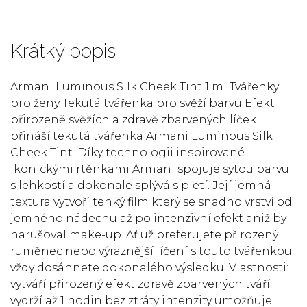
Krátký popis
Armani Luminous Silk Cheek Tint 1 ml Tvářenky
pro ženy Tekutá tvářenka pro svěží barvu Efekt
přirozeně svěžích a zdravě zbarvených líček
přináší tekutá tvářenka Armani Luminous Silk
Cheek Tint. Díky technologii inspirované
ikonickými rtěnkami Armani spojuje sytou barvu
s lehkostí a dokonale splývá s pletí. Její jemná
textura vytvoří tenký film který se snadno vrství od
jemného nádechu až po intenzivní efekt aniž by
narušoval make-up. Ať už preferujete přirozený
ruměnec nebo výraznější líčení s touto tvářenkou
vždy dosáhnete dokonalého výsledku. Vlastnosti:
vytváří přirozený efekt zdravě zbarvených tváří
vydrží až 1 hodin bez ztráty intenzity umožňuje