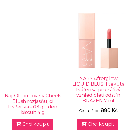
NARS Afterglow
LIQUID BLUSH tekutá
tvářenka pro zářivý
vzhled pleti odstín
Naj-Oleari Lovely Cheek
BRAZEN 7 ml
Blush rozjasňujicí
tvářenka - 03 golden
880 Kč
Cena již od
biscuit 4 g
Chci koupit
Chci koupit