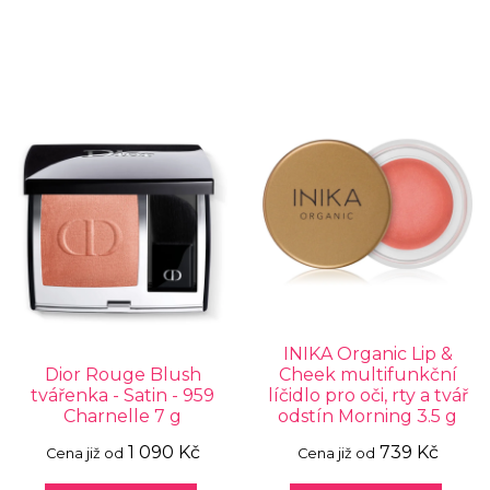
INIKA Organic Lip &
Dior Rouge Blush
Cheek multifunkční
tvářenka - Satin - 959
líčidlo pro oči, rty a tvář
Charnelle 7 g
odstín Morning 3.5 g
1 090 Kč
739 Kč
Cena již od
Cena již od