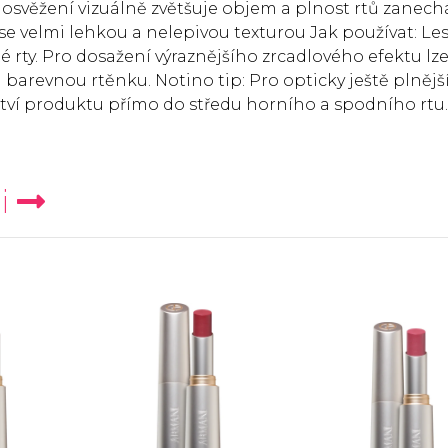
o osvěžení vizuálně zvětšuje objem a plnost rtů zanech
e velmi lehkou a nelepivou texturou Jak používat: Les
 rty. Pro dosažení výraznějšího zrcadlového efektu lz
 barevnou rtěnku. Notino tip: Pro opticky ještě plnějš
ství produktu přímo do středu horního a spodního rtu.
i