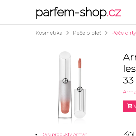
parfem-shop
.cz
Kosmetika
Péče o pleť
Péče o rty
Ar
le
33
Arma
V
Kou
Další produkty Armani