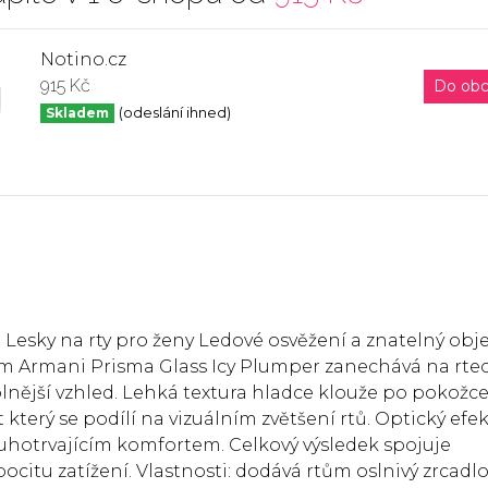
Notino.cz
915 Kč
Do ob
Skladem
(odeslání ihned)
l Lesky na rty pro ženy Ledové osvěžení a znatelný ob
bjem Armani Prisma Glass Icy Plumper zanechává na rte
 plnější vzhled. Lehká textura hladce klouže po pokožc
který se podílí na vizuálním zvětšení rtů. Optický efek
uhotrvajícím komfortem. Celkový výsledek spojuje
pocitu zatížení. Vlastnosti: dodává rtům oslnivý zrcadl