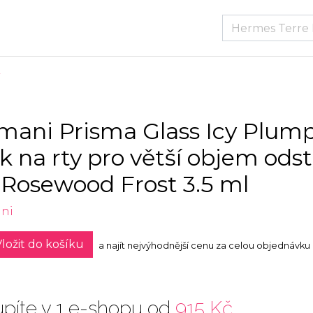
mani Prisma Glass Icy Plum
sk na rty pro větší objem odst
 Rosewood Frost 3.5 ml
ni
ložit do košíku
a najít nejvýhodnější cenu za celou objednávku
píte v 1 e-shopu od
915 Kč