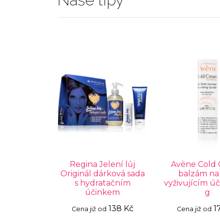
Regina Jelení lůj
Avène Cold
Originál dárková sada
balzám na 
s hydratačním
vyživujícím ú
účinkem
g
138 Kč
1
Cena již od
Cena již od