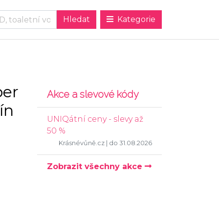
Kategorie
per
Akce a slevové kódy
ín
UNIQátní ceny - slevy až
50 %
Krásnévůně.cz
| do 31.08.2026
Zobrazit všechny akce