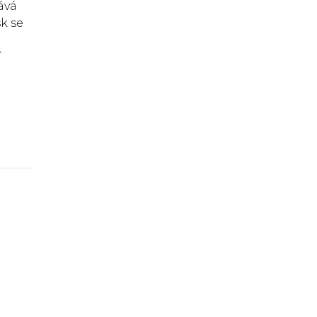
ává
k se
e
í