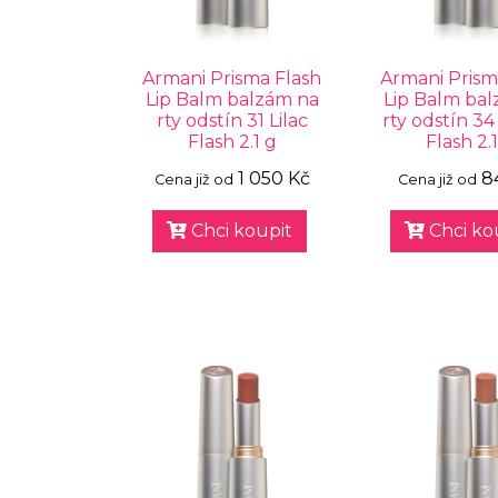
Armani Prisma Flash
Armani Prism
Lip Balm balzám na
Lip Balm ba
rty odstín 31 Lilac
rty odstín 3
Flash 2.1 g
Flash 2.
1 050 Kč
8
Cena již od
Cena již od
Chci koupit
Chci ko