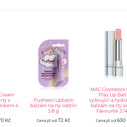
MAC Cosmetics
 Cream
Play Lip Bal
rty s
Pusheen Lipbalm
vyživující a hydr
činkem 4
balzám na rty odstín
balzám na rty o
3.8 g
Favourite 3.1
70 Kč
72 Kč
630
Cena již od
Cena již od