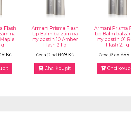
a Flash
Armani Prisma Flash
Armani Prisma 
lzám na
Lip Balm balzám na
Lip Balm balzá
2 Maple
rty odstín 10 Amber
rty odstín 01 
1 g
Flash 2.1 g
Flash 2.1 g
49 Kč
849 Kč
899
Cena již od
Cena již od
upit
Chci koupit
Chci koupi