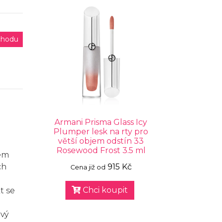
chodu
Armani Prisma Glass Icy
Plumper lesk na rty pro
větší objem odstín 33
Rosewood Frost 3.5 ml
jem
ch
915 Kč
Cena již od
e
Chci koupit
t se
ový