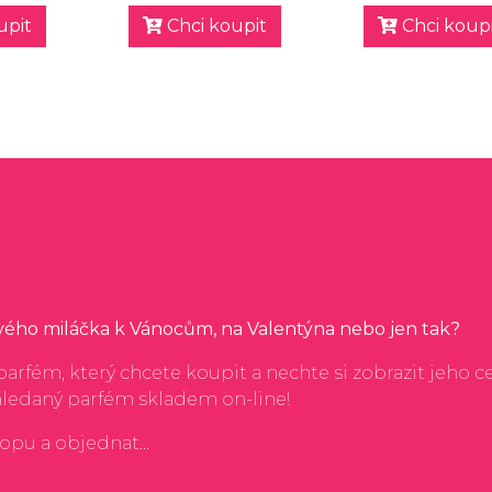
upit
Chci koupit
Chci koupi
svého miláčka k Vánocům, na Valentýna nebo jen tak?
arfém, který chcete koupit a nechte si zobrazit jeho c
hledaný parfém skladem on-line!
hopu a objednat...