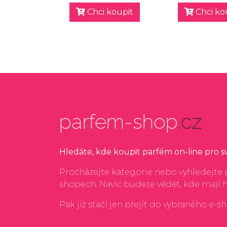
Chci koupit
Chci ko
parfem-shop
.cz
Hledáte, kde koupit parfém on-line pro 
Procházejte kategorie nebo vyhledejte p
shopech. Navíc budete vědět, kde mají 
Pak již stačí jen přejít do vybraného e-s