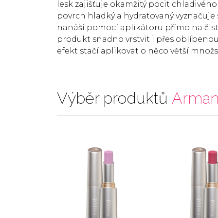
lesk zajišťuje okamžitý pocit chladivéh
povrch hladký a hydratovaný vyznačuje s
nanáší pomocí aplikátoru přímo na čisté
produkt snadno vrstvit i přes oblíbenou
efekt stačí aplikovat o něco větší množ
Výběr produktů
Arman