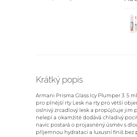
Krátký popis
Armani Prisma Glass Icy Plumper 3. 5 m
pro plnější rty Lesk na rty pro větší o
oslnivý zrcadlový lesk a propůjčuje jim
nelepí a okamžitě dodává chladivý pocit 
navíc postará o projasněný úsměv s dlo
příjemnou hydrataci a luxusní finiš bez 