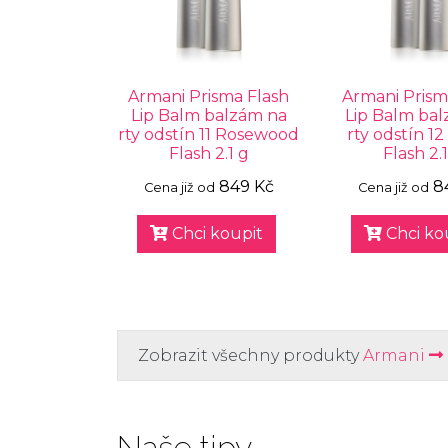
Armani Prisma Flash
Armani Prism
Lip Balm balzám na
Lip Balm ba
rty odstín 11 Rosewood
rty odstín 1
Flash 2.1 g
Flash 2.
849 Kč
8
Cena již od
Cena již od
Chci koupit
Chci ko
Zobrazit všechny produkty
Armani
Naše tipy