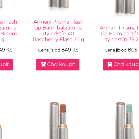
a Flash
Armani Prisma Flash
lzám na
Lip Balm balzám na
Armani Prisma 
4 Bloom
rty odstín 40
Lip Balm balzá
1 g
Raspberry Flash 2.1 g
rty odstín 35 2
49 Kč
849 Kč
805
Cena již od
Cena již od
upit
Chci koupit
Chci koupi