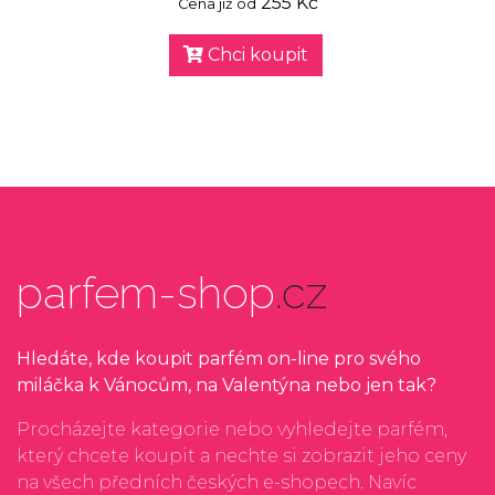
255 Kč
Cena již od
Chci koupit
parfem-shop
.cz
Hledáte, kde koupit parfém on-line pro svého
miláčka k Vánocům, na Valentýna nebo jen tak?
Procházejte kategorie nebo vyhledejte parfém,
který chcete koupit a nechte si zobrazit jeho ceny
na všech předních českých e-shopech. Navíc