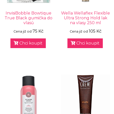
InvisiBobble Bowtique
Wella Wellaflex Flexible
True Black gumička do
Ultra Strong Hold lak
vlasů
na vlasy 250 ml
75 Kč
105 Kč
Cena již od
Cena již od
Chci koupit
Chci koupit