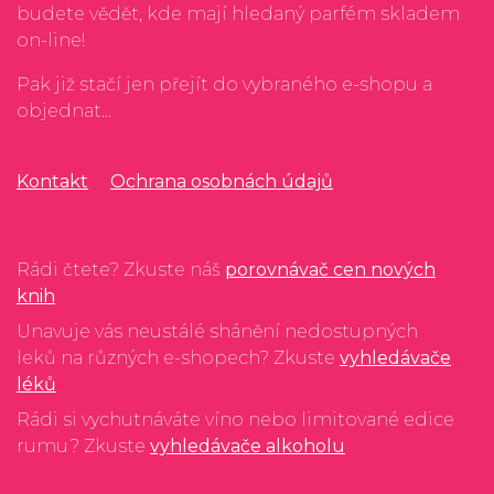
budete vědět, kde mají hledaný parfém skladem
on-line!
Pak již stačí jen přejít do vybraného e-shopu a
objednat...
Kontakt
Ochrana osobnách údajů
Rádi čtete? Zkuste náš
porovnávač cen nových
knih
Unavuje vás neustálé shánění nedostupných
leků na různých e-shopech? Zkuste
vyhledávače
léků
Rádi si vychutnáváte víno nebo limitované edice
rumu? Zkuste
vyhledávače alkoholu