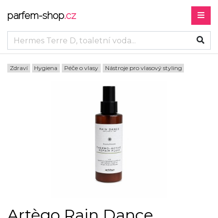
parfem-shop
.cz
Zdraví
Hygiena
Péče o vlasy
Nástroje pro vlasový styling
Artègo Rain Dance