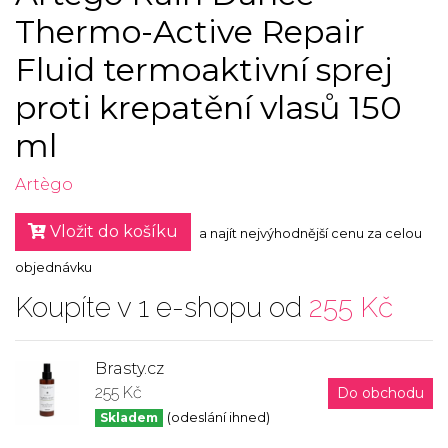
Thermo-Active Repair
Fluid termoaktivní sprej
proti krepatění vlasů 150
ml
Artègo
Vložit do košíku
a najít nejvýhodnější cenu za celou
objednávku
Koupíte v 1 e-shopu od
255 Kč
Brasty.cz
255 Kč
Do obchodu
Skladem
(odeslání ihned)