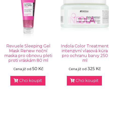
Revuele Sleeping Gel
Indola Color Treatment
Mask Renew noční
intenzivní vlasová kúra
maska pro obnovu pleti
pro ochranu barvy 250
proti vráskám 80 ml
ml
50 Kč
325 Kč
Cena již od
Cena již od
Chci koupit
Chci koupit