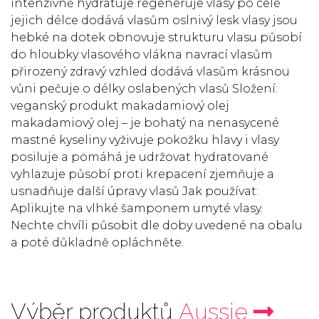
intenzivně hydratuje regeneruje vlasy po celé
jejich délce dodává vlasům oslnivý lesk vlasy jsou
hebké na dotek obnovuje strukturu vlasu působí
do hloubky vlasového vlákna navrací vlasům
přirozený zdravý vzhled dodává vlasům krásnou
vůni pečuje o délky oslabených vlasů Složení:
veganský produkt makadamiový olej
makadamiový olej – je bohatý na nenasycené
mastné kyseliny vyživuje pokožku hlavy i vlasy
posiluje a pomáhá je udržovat hydratované
vyhlazuje působí proti krepacení zjemňuje a
usnadňuje další úpravy vlasů Jak používat:
Aplikujte na vlhké šamponem umyté vlasy.
Nechte chvíli působit dle doby uvedené na obalu
a poté důkladně opláchněte.
Výběr produktů
Aussie