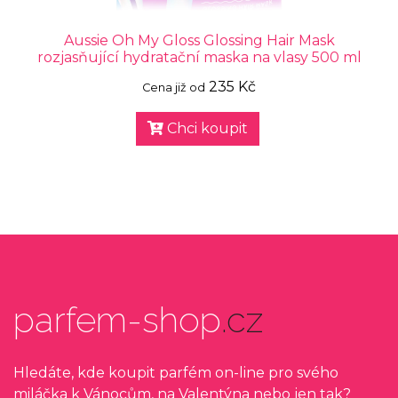
Aussie Oh My Gloss Glossing Hair Mask
rozjasňující hydratační maska na vlasy 500 ml
235 Kč
Cena již od
Chci koupit
parfem-shop
.cz
Hledáte, kde koupit parfém on-line pro svého
miláčka k Vánocům, na Valentýna nebo jen tak?