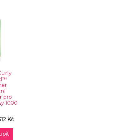
Curly
ed™
ner
ční
r pro
sy 1000
312 Kč
upit