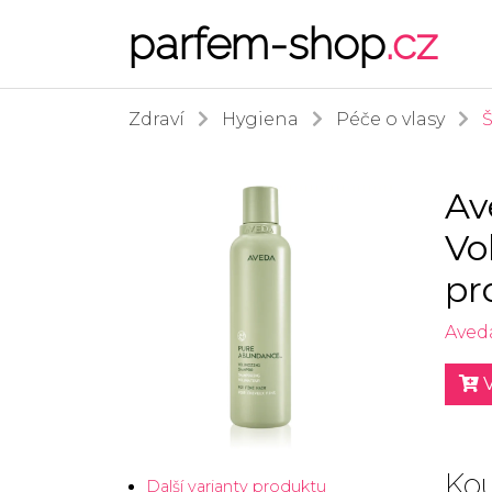
parfem-shop
.cz
Zdraví
Hygiena
Péče o vlasy
Av
Vo
pr
Aved
V
Kou
Další varianty produktu