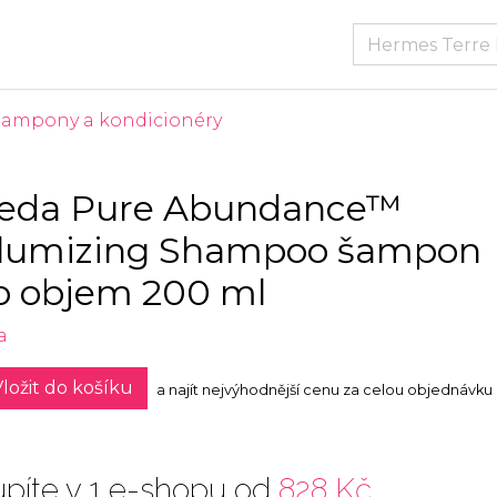
Šampony a kondicionéry
eda Pure Abundance™
lumizing Shampoo šampon
o objem 200 ml
a
ložit do košíku
a najít nejvýhodnější cenu za celou objednávku
píte v 1 e-shopu od
828 Kč