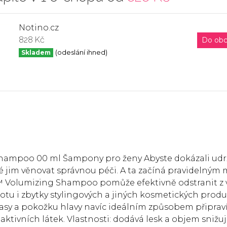
Notino.cz
828 Kč
Do ob
Skladem
(odeslání ihned)
ampoo 00 ml Šampony pro ženy Abyste dokázali udr
ežité jim věnovat správnou péči. A ta začíná pravidelným
Volumizing Shampoo pomůže efektivně odstranit z 
otu i zbytky stylingových a jiných kosmetických produ
vlasy a pokožku hlavy navíc ideálním způsobem připrav
aktivních látek. Vlastnosti: dodává lesk a objem snižu