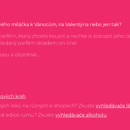
svého miláčka k Vánocům, na Valentýna nebo jen tak?
arfém, který chcete koupit a nechte si zobrazit jeho c
hledaný parfém skladem on-line!
hopu a objednat...
ových knih
ných leků na různých e-shopech? Zkuste
vyhledávače l
ané edice rumu? Zkuste
vyhledávače alkoholu