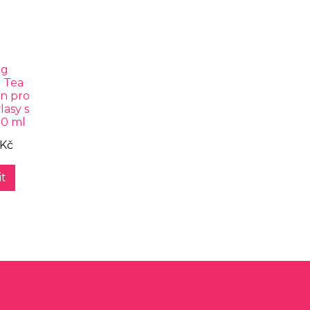
ng
 Tea
n pro
lasy s
00 ml
 Kč
t