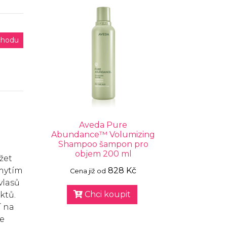
chodu
Aveda Pure
Abundance™ Volumizing
Shampoo šampon pro
objem 200 ml
žet
 mytím
828 Kč
Cena již od
vlasů
Chci koupit
ktů.
í na
je