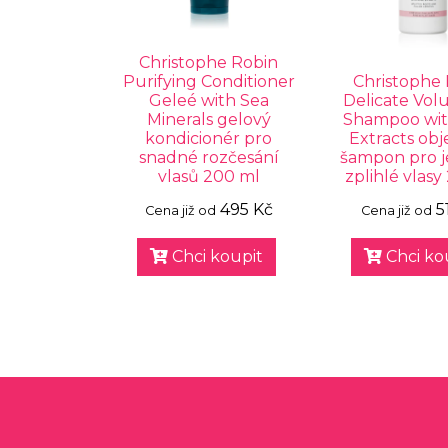
Christophe Robin
Purifying Conditioner
Christophe
Geleé with Sea
Delicate Vol
Minerals gelový
Shampoo wit
kondicionér pro
Extracts ob
snadné rozčesání
šampon pro 
vlasů 200 ml
zplihlé vlasy
495 Kč
5
Cena již od
Cena již od
Chci koupit
Chci ko