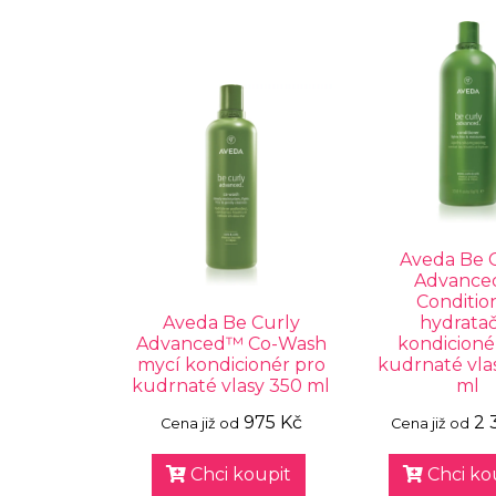
Aveda Be 
Advanc
Conditio
Aveda Be Curly
hydrata
Advanced™ Co-Wash
kondicioné
mycí kondicionér pro
kudrnaté vla
kudrnaté vlasy 350 ml
ml
975 Kč
2 
Cena již od
Cena již od
Chci koupit
Chci ko