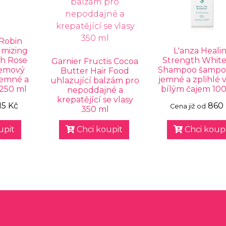
 Robin
umizing
L'anza Heali
h Rose
Strength White
Garnier Fructis Cocoa
jemový
Shampoo šampo
Butter Hair Food
jemné a
jemné a zplihlé v
uhlazující balzám pro
 250 ml
bílým čajem 10
nepoddajné a
krepatějící se vlasy
15 Kč
860
Cena již od
350 ml
upit
Chci koupit
Chci koupi