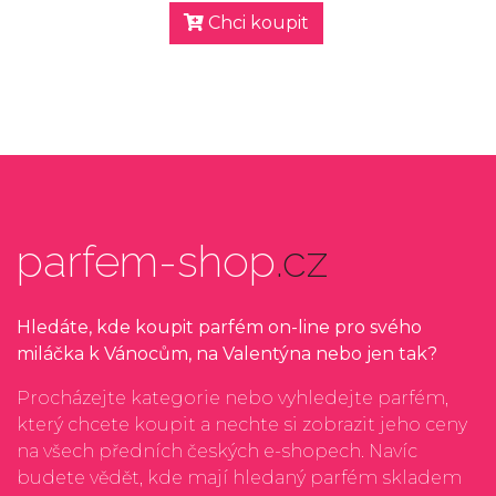
Chci koupit
parfem-shop
.cz
Hledáte, kde koupit parfém on-line pro svého
miláčka k Vánocům, na Valentýna nebo jen tak?
Procházejte kategorie nebo vyhledejte parfém,
který chcete koupit a nechte si zobrazit jeho ceny
na všech předních českých e-shopech. Navíc
budete vědět, kde mají hledaný parfém skladem