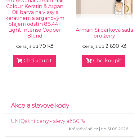
Professional Cream Hair
Colour Keratin & Argan
Oil barva na vlasy s
keratinem a arganovým
olejem odstín 88.44 l
Light Intense Copper
Armani Sì dárková sada
Blond
pro ženy
70 Kč
2 690 Kč
Cena již od
Cena již od
Chci koupit
Chci koupit
Akce a slevové kódy
UNIQátní ceny - slevy až 50 %
Krásnévůně.cz
| do 31.08.2026