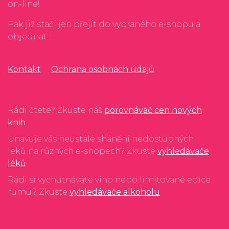
on-line!
Pak již stačí jen přejít do vybraného e-shopu a
objednat...
Kontakt
Ochrana osobnách údajů
Rádi čtete? Zkuste náš
porovnávač cen nových
knih
Unavuje vás neustálé shánění nedostupných
leků na různých e-shopech? Zkuste
vyhledávače
léků
Rádi si vychutnáváte víno nebo limitované edice
rumu? Zkuste
vyhledávače alkoholu