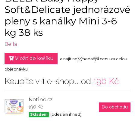
Soft&Delicate jednorázové
pleny s kanálky Mini 3-6
kg 38 ks
Bella
Vložit do košíku
a najít nejvýhodnější cenu za celou
objednávku
Koupíte v 1 e-shopu od
190 Kč
Notino.cz
190 Kč
Do obchodu
Skladem
(odeslání ihned)