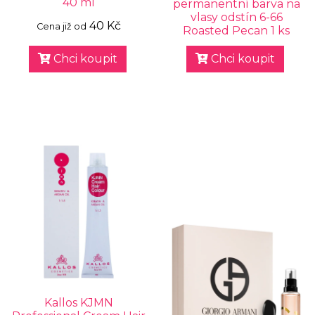
40 ml
permanentní barva na
vlasy odstín 6-66
40 Kč
Cena již od
Roasted Pecan 1 ks
Chci koupit
Chci koupit
Kallos KJMN