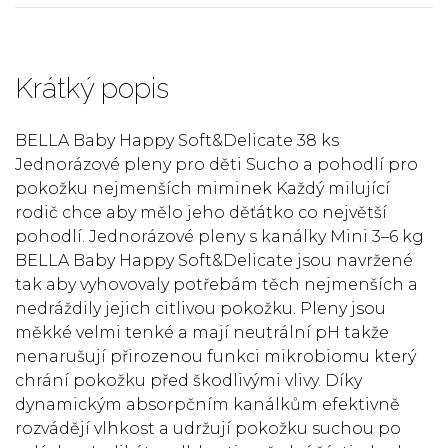
Krátký popis
BELLA Baby Happy Soft&Delicate 38 ks
Jednorázové pleny pro děti Sucho a pohodlí pro
pokožku nejmenších miminek Každý milující
rodič chce aby mělo jeho děťátko co největší
pohodlí. Jednorázové pleny s kanálky Mini 3–6 kg
BELLA Baby Happy Soft&Delicate jsou navržené
tak aby vyhovovaly potřebám těch nejmenších a
nedráždily jejich citlivou pokožku. Pleny jsou
měkké velmi tenké a mají neutrální pH takže
nenarušují přirozenou funkci mikrobiomu který
chrání pokožku před škodlivými vlivy. Díky
dynamickým absorpčním kanálkům efektivně
rozvádějí vlhkost a udržují pokožku suchou po