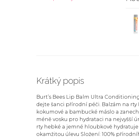
Krátký popis
Burt’s Bees Lip Balm Ultra Conditioning 
dejte šanci přírodní péči. Balzám na rty
kokumové a bambucké máslo a zanechá r
méně vosku pro hydrataci na nejvyšší úr
rty hebké a jemné hloubkově hydratuje 
okamžitou úlevu Složení: 100% přírodn