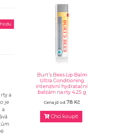
chodu
Burt’s Bees Lip Balm
Ultra Conditioning
intenzivní hydratační
balzám na rty 4.25 g
rty a
o je
78 Kč
Cena již od
 a
Chci koupit
ává
rtům
vé