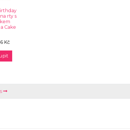
irthday
a rty s
skem
la Cake
6 Kč
upit
s