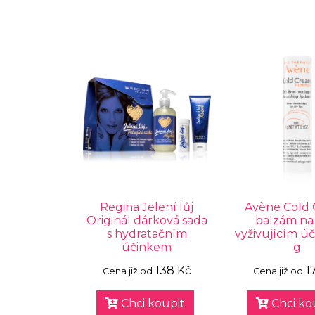
Regina Jelení lůj
Avène Cold
Originál dárková sada
balzám na 
s hydratačním
vyživujícím ú
účinkem
g
138 Kč
1
Cena již od
Cena již od
Chci koupit
Chci ko