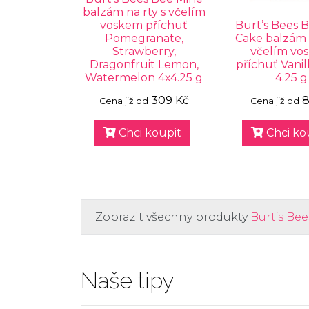
balzám na rty s včelím
voskem příchuť
Burt’s Bees B
Pomegranate,
Cake balzám n
Strawberry,
včelím vo
Dragonfruit Lemon,
příchuť Vanil
Watermelon 4x4.25 g
4.25 g
309 Kč
8
Cena již od
Cena již od
Chci koupit
Chci ko
Zobrazit všechny produkty
Burt’s Bee
Naše tipy