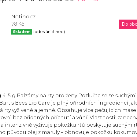
Notino.cz
78 Kč
Do ob
Skladem
(odeslání ihned)
4. 5 g Balzámy na rty pro ženy Rozlučte se se suchými 
 Burt’s Bees Lip Care je plný přírodních ingrediencí jak
ty vyživené a jemné. Obsahuje více pečujících másel
ovni bez přidaných příchutí a vůní. Vlastnosti: zanech
a intenzivně vyživuje pokožku rtů poskytuje suchým 
ího původu olej z maruly – obnovuje pokožku kokumo