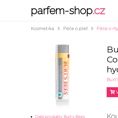
parfem-shop
.cz
Kosmetika
Péče o pleť
Péče o rty
Bu
Co
hy
Burt’
V
Kou
Další produkty Burt’s Bees