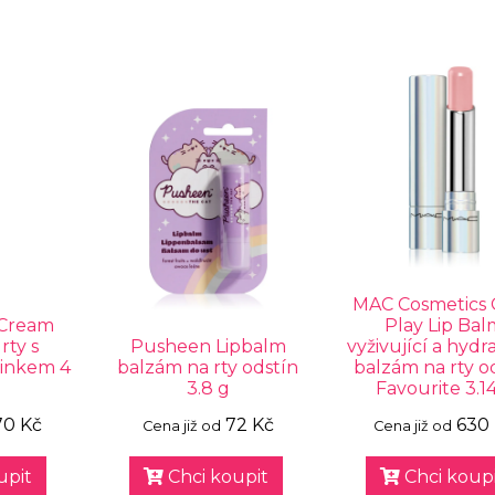
MAC Cosmetics
 Cream
Play Lip Bal
rty s
Pusheen Lipbalm
vyživující a hydr
činkem 4
balzám na rty odstín
balzám na rty o
3.8 g
Favourite 3.1
70 Kč
72 Kč
630
Cena již od
Cena již od
upit
Chci koupit
Chci koupi