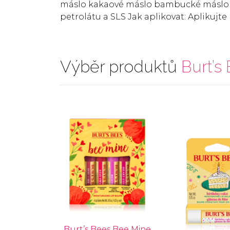
máslo kakaové máslo bambucké máslo h
petrolátu a SLS Jak aplikovat: Aplikujte
Výběr produktů
Burt’s
Burt’s Bees Bee Mine