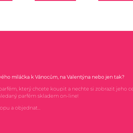
svého miláčka k Vánocům, na Valentýna nebo jen tak?
arfém, který chcete koupit a nechte si zobrazit jeho c
hledaný parfém skladem on-line!
hopu a objednat...