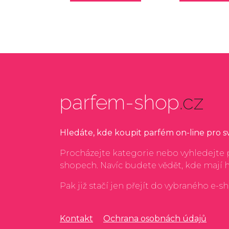
parfem-shop
.cz
Hledáte, kde koupit parfém on-line pro 
Procházejte kategorie nebo vyhledejte p
shopech. Navíc budete vědět, kde mají 
Pak již stačí jen přejít do vybraného e-s
Kontakt
Ochrana osobnách údajů