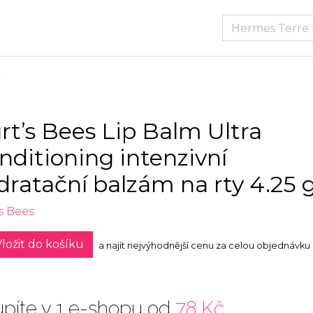
rt’s Bees Lip Balm Ultra
nditioning intenzivní
dratační balzám na rty 4.25 
s Bees
ložit do košíku
a najít nejvýhodnější cenu za celou objednávku
píte v 1 e-shopu od
78 Kč