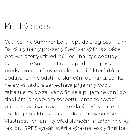
Krátký popis
Catrice The Summer Edit Peptide Lipgloss 11. 5 ml
Balzámy na rty pro ženy Svěží zářivý finiš a péče
pro vyhlazený vzhled rtů Lesk na rty s peptidy
Catrice The Summer Edit Peptide Lipgloss
představuje limitovanou letní edici která rtům
dodává jemný odstín a sluneční ochranu. Lehká
nelepivá textura zanechává příjemný pocit
zahaluje rty do zářivého finiše a příjemně voní po
sladkém jahodovém sorbetu. Tento tónovací
produkt vyniká i obalem se zlatým víčkem jenž
doplňuje praktická karabinka a hravý přívěsek.
Vlastnosti: chrání rty před slunečním zářením díky
faktoru SPF 5 vytváří svěží a výrazně lesklý finiš bez