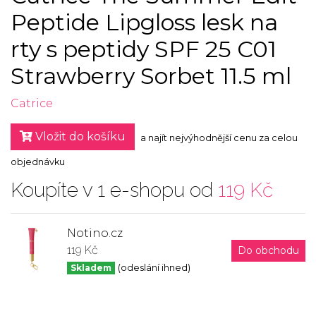
Peptide Lipgloss lesk na
rty s peptidy SPF 25 C01
Strawberry Sorbet 11.5 ml
Catrice
Vložit do košíku
a najít nejvýhodnější cenu za celou
objednávku
Koupíte v 1 e-shopu od
119 Kč
Notino.cz
119 Kč
Do obchodu
Skladem
(odeslání ihned)