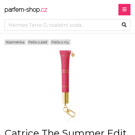
parfem-shop
.cz
Kosmetika
Péče o pleť
Péče o rty
Catrice The Summer Edit