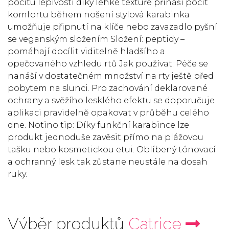
pocitu lepivosti díky lehké textuře přináší pocit
komfortu během nošení stylová karabinka
umožňuje připnutí na klíče nebo zavazadlo pyšní
se veganským složením Složení: peptidy –
pomáhají docílit viditelně hladšího a
opečovaného vzhledu rtů Jak používat: Péče se
nanáší v dostatečném množství na rty ještě před
pobytem na slunci. Pro zachování deklarované
ochrany a svěžího lesklého efektu se doporučuje
aplikaci pravidelně opakovat v průběhu celého
dne. Notino tip: Díky funkční karabince lze
produkt jednoduše zavěsit přímo na plážovou
tašku nebo kosmetickou etui. Oblíbený tónovací
a ochranný lesk tak zůstane neustále na dosah
ruky.
Výběr produktů
Catrice