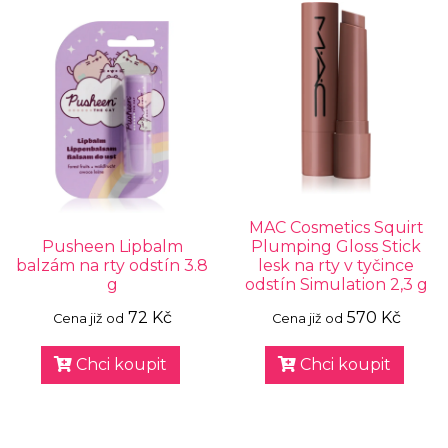
MAC Cosmetics Squirt
Pusheen Lipbalm
Plumping Gloss Stick
balzám na rty odstín 3.8
lesk na rty v tyčince
g
odstín Simulation 2,3 g
72 Kč
570 Kč
Cena již od
Cena již od
Chci koupit
Chci koupit