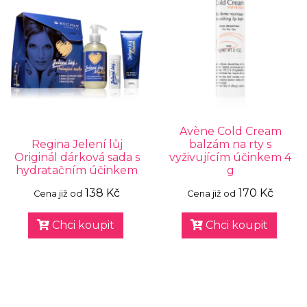
Avène Cold Cream
Regina Jelení lůj
balzám na rty s
Originál dárková sada s
vyživujícím účinkem 4
hydratačním účinkem
g
138 Kč
170 Kč
Cena již od
Cena již od
Chci koupit
Chci koupit