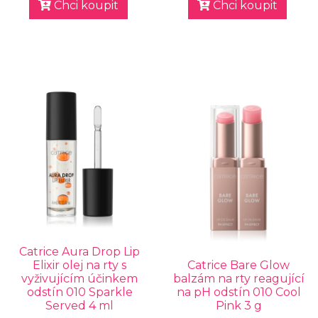
Chci koupit
Chci koupit
Catrice Aura Drop Lip
Elixir olej na rty s
Catrice Bare Glow
vyživujícím účinkem
balzám na rty reagující
odstín 010 Sparkle
na pH odstín 010 Cool
Served 4 ml
Pink 3 g