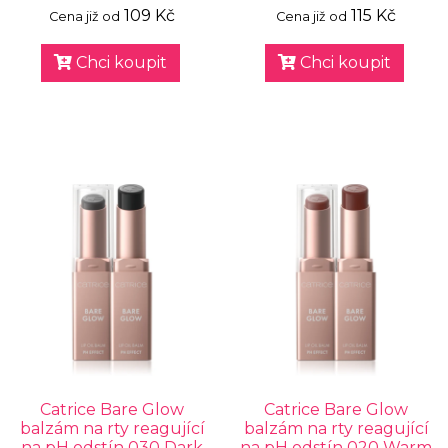
109 Kč
115 Kč
Cena již od
Cena již od
Chci koupit
Chci koupit
Catrice Bare Glow
Catrice Bare Glow
balzám na rty reagující
balzám na rty reagující
na pH odstín 030 Dark
na pH odstín 020 Warm