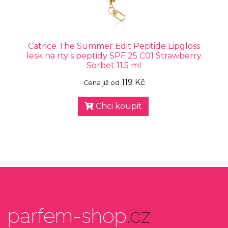
Catrice The Summer Edit Peptide Lipgloss
lesk na rty s peptidy SPF 25 C01 Strawberry
Sorbet 11.5 ml
119 Kč
Cena již od
Chci koupit
parfem-shop
.cz