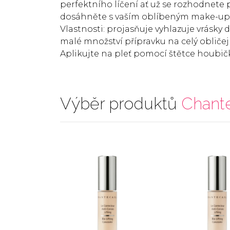
perfektního líčení ať už se rozhodnete p
dosáhněte s vaším oblíbeným make-upem
Vlastnosti: projasňuje vyhlazuje vrásky d
malé množství přípravku na celý obliče
Aplikujte na pleť pomocí štětce houbičk
Výběr produktů
Chante