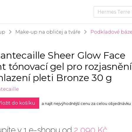
up
Make-up na obličej a tváře
Podkladové báze
antecaille Sheer Glow Face
nt tónovací gel pro rozjasnění
hlazení pleti Bronze 30 g
tecaille
ložit do košíku
a najít nejvýhodnější cenu za celou objednávku
píte v 1 e-shopu od
2 090 Kč