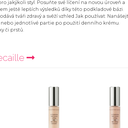
ro jakýkoli styl. Posuňte své líčení na novou úroveň a
 ještě lepších výsledků díky této podkladové bázi.
odává tváři zdravý a svěží vzhled Jak používat: Nanášej
j nebo jednotlivé partie po použití denního krému.
y či prstů.
caille