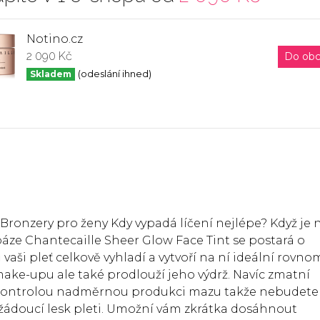
Notino.cz
2 090 Kč
Do ob
Skladem
(odeslání ihned)
Bronzery pro ženy Kdy vypadá líčení nejlépe? Když je 
áze Chantecaille Sheer Glow Face Tint se postará o
vaši pleť celkově vyhladí a vytvoří na ní ideální rovn
ake-upu ale také prodlouží jeho výdrž. Navíc zmatní
 kontrolou nadměrnou produkci mazu takže nebudete
ádoucí lesk pleti. Umožní vám zkrátka dosáhnout