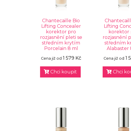
Chantecaille Bio
Chantecaill
Lifting Concealer
Lifting Con
korektor pro
korektor
rozjasnění pleti se
rozjasnění p
středním krytím
středním k
Porcelain 8 ml
Alabaster 
1 579 Kč
1 
Cena již od
Cena již od
Chci koupit
Chci ko