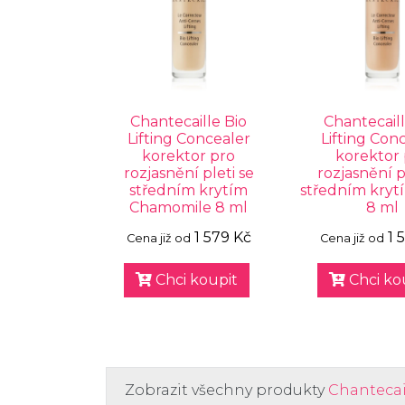
Chantecaille Bio
Chantecaill
Lifting Concealer
Lifting Con
korektor pro
korektor
rozjasnění pleti se
rozjasnění p
středním krytím
středním kryt
Chamomile 8 ml
8 ml
1 579 Kč
1 
Cena již od
Cena již od
Chci koupit
Chci ko
Zobrazit všechny produkty
Chantecai