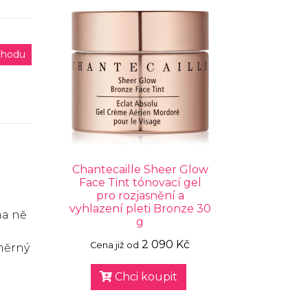
chodu
Chantecaille Sheer Glow
Face Tint tónovací gel
pro rozjasnění a
vyhlazení pleti Bronze 30
na ně
g
2 090 Kč
Cena již od
oměrný
Chci koupit