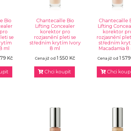
e Bio
Chantecaille Bio
Chantecaille 
cealer
Lifting Concealer
Lifting Concea
 pro
korektor pro
korektor pr
leti se
rozjasnění pleti se
rozjasnění plet
rytím
středním krytím Ivory
středním kry
8 ml
8 ml
Macadamia 8
579 Kč
1 550 Kč
1 579
Cena již od
Cena již od
upit
Chci koupit
Chci koupi