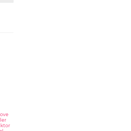
love
ler
ektor