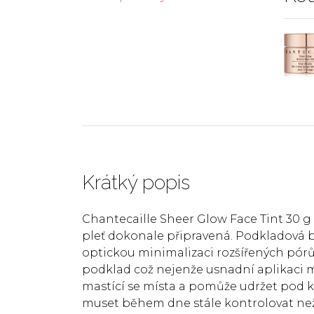
Krátký popis
Chantecaille Sheer Glow Face Tint 30 g 
pleť dokonale připravená. Podkladová b
optickou minimalizaci rozšířených pórů 
podklad což nejenže usnadní aplikaci m
mastící se místa a pomůže udržet pod
muset během dne stále kontrolovat než