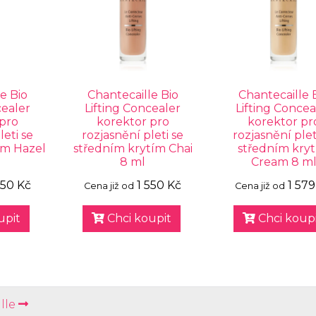
e Bio
Chantecaille Bio
Chantecaille 
cealer
Lifting Concealer
Lifting Concea
 pro
korektor pro
korektor pr
leti se
rozjasnění pleti se
rozjasnění plet
ím Hazel
středním krytím Chai
středním kry
8 ml
Cream 8 m
550 Kč
1 550 Kč
1 579
Cena již od
Cena již od
upit
Chci koupit
Chci koupi
lle