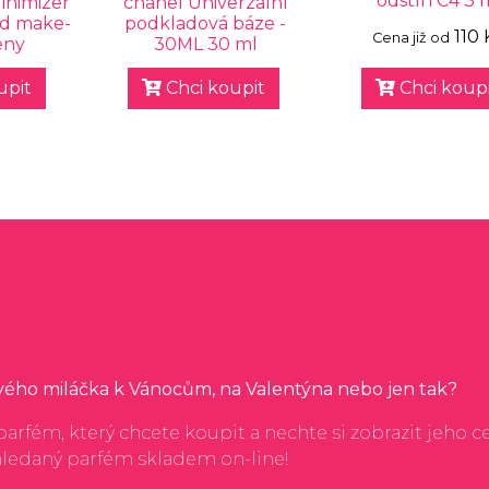
odstín C4 3 
inimizer
chanel Univerzální
od make-
podkladová báze -
110 
Cena již od
eny
30ML 30 ml
upit
Chci koupit
Chci koupi
svého miláčka k Vánocům, na Valentýna nebo jen tak?
arfém, který chcete koupit a nechte si zobrazit jeho c
hledaný parfém skladem on-line!