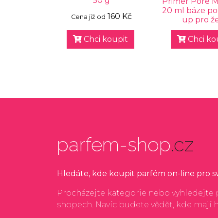
50 g
Primer Pore M
20 ml báze p
160 Kč
Cena již od
up pro ž
Chci koupit
Chci ko
parfem-shop
.cz
Hledáte, kde koupit parfém on-line pro 
Procházejte kategorie nebo vyhledejte p
shopech. Navíc budete vědět, kde mají 