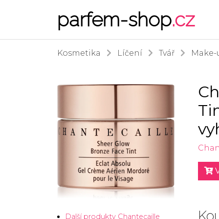
parfem-shop
.cz
Kosmetika
Líčení
Tvář
Make-
Ch
Ti
vy
Chan
V
Kou
Další produkty Chantecaille