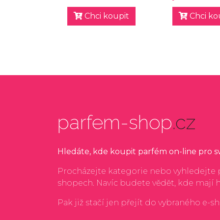
Chci koupit
Chci ko
parfem-shop
.cz
Hledáte, kde koupit parfém on-line pro 
Procházejte kategorie nebo vyhledejte p
shopech. Navíc budete vědět, kde mají 
Pak již stačí jen přejít do vybraného e-s