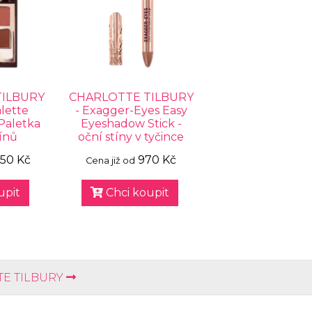
TILBURY
CHARLOTTE TILBURY
lette
- Exagger-Eyes Easy
 Paletka
Eyeshadow Stick -
ínů
oční stíny v tyčince
450 Kč
970 Kč
Cena již od
upit
Chci koupit
E TILBURY