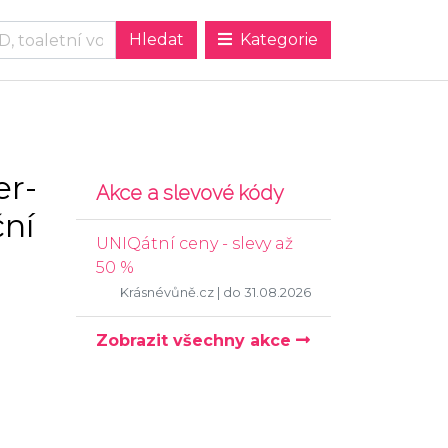
Kategorie
r-
Akce a slevové kódy
ční
UNIQátní ceny - slevy až
50 %
Krásnévůně.cz
| do 31.08.2026
Zobrazit všechny akce