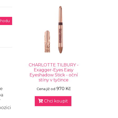
chodu
CHARLOTTE TILBURY -
Exagger-Eyes Easy
Eyeshadow Stick - oční
stíny v tyčince
se
970 Kč
Cena již od
ba
Chci koupit
í
pozici