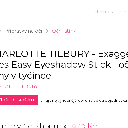
Přípravky na oči
Oční stíny
ARLOTTE TILBURY - Exagge
es Easy Eyeshadow Stick - o
íny v tyčince
LOTTE TILBURY
ložit do košíku
a najít nejvýhodnější cenu za celou objednávku
píte v 1 e-shopu od
970 Kč