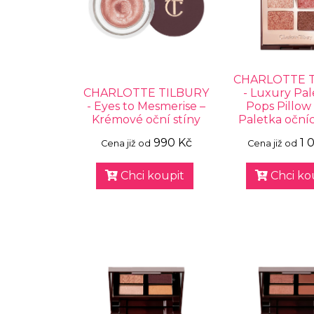
CHARLOTTE 
CHARLOTTE TILBURY
- Luxury Pal
- Eyes to Mesmerise –
Pops Pillow 
Krémové oční stíny
Paletka očníc
990 Kč
1 
Cena již od
Cena již od
Chci koupit
Chci ko