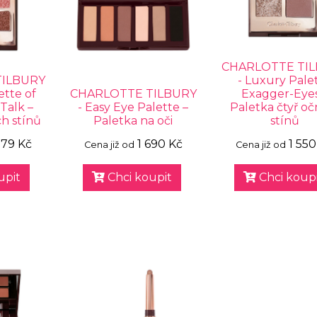
CHARLOTTE TI
TILBURY
- Luxury Pale
ette of
CHARLOTTE TILBURY
Exagger-Eyes
Talk –
- Easy Eye Palette –
Paletka čtyř oč
h stínů
Paletka na oči
stínů
079 Kč
1 690 Kč
1 550
Cena již od
Cena již od
upit
Chci koupit
Chci koupi