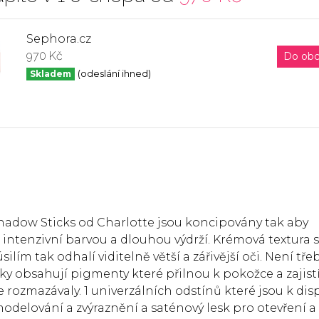
Sephora.cz
970 Kč
Do ob
Skladem
(odeslání ihned)
hadow Sticks od Charlotte jsou koncipovány tak aby
intenzivní barvou a dlouhou výdrží. Krémová textura 
lím tak odhalí viditelně větší a zářivější oči. Není tře
ky obsahují pigmenty které přilnou k pokožce a zajist
e rozmazávaly. 1 univerzálních odstínů které jsou k dis
odelování a zvýraznění a saténový lesk pro otevření a