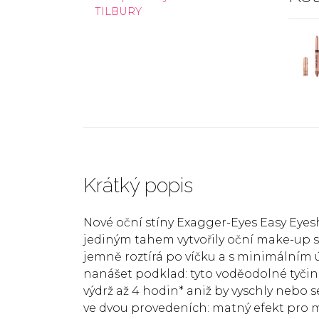
TILBURY
Krátký popis
Nové oční stíny Exagger-Eyes Easy Eyes
jediným tahem vytvořily oční make-up s 
jemně roztírá po víčku a s minimálním úsi
nanášet podklad: tyto voděodolné tyčin
výdrž až 4 hodin* aniž by vyschly nebo s
ve dvou provedeních: matný efekt pro m