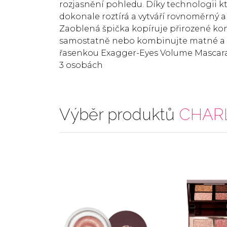
rozjasnění pohledu. Díky technologii k
dokonale roztírá a vytváří rovnoměrný a
Zaoblená špička kopíruje přirozené kon
samostatně nebo kombinujte matné a s
řasenkou Exagger-Eyes Volume Mascara p
3 osobách
Výběr produktů
CHARL