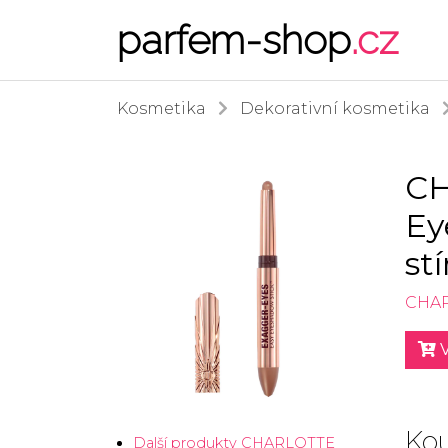
parfem-shop
.cz
Kosmetika
Dekorativní kosmetika
CH
Ey
st
CHAR
V
Kou
Další produkty CHARLOTTE