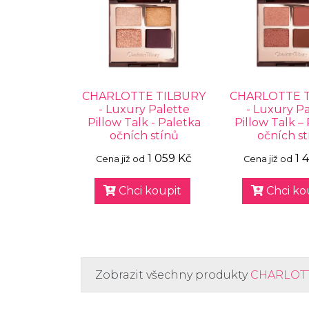
CHARLOTTE TILBURY
CHARLOTTE 
- Luxury Palette
- Luxury Pa
Pillow Talk - Paletka
Pillow Talk –
očních stínů
očních st
1 059 Kč
1 
Cena již od
Cena již od
Chci koupit
Chci ko
Zobrazit všechny produkty
CHARLOTT