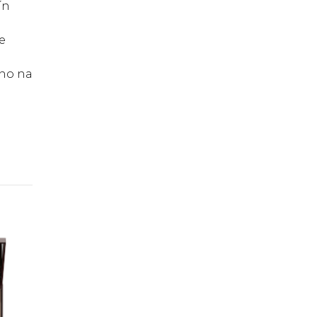
ín
e
áno na