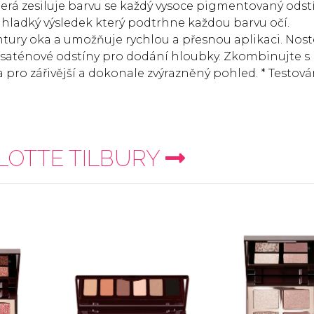
terá zesiluje barvu se každý vysoce pigmentovaný odst
 hladký výsledek který podtrhne každou barvu očí.
tury oka a umožňuje rychlou a přesnou aplikaci. Nost
aténové odstíny pro dodání hloubky. Zkombinujte s
ro zářivější a dokonale zvýrazněný pohled. * Testov
OTTE TILBURY