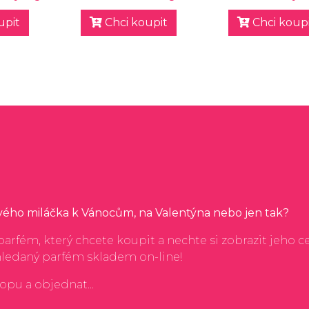
upit
Chci koupit
Chci koupi
svého miláčka k Vánocům, na Valentýna nebo jen tak?
arfém, který chcete koupit a nechte si zobrazit jeho c
hledaný parfém skladem on-line!
hopu a objednat...