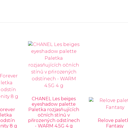
CHANEL Les beiges
eyeshadow palette
Forever
Paletka rozjasňujících
letka
očních stínů v
 odstín
přirozených odstínech
Relove palet
nity 8 g
- WARM 4.5G 4 g
Fantasy