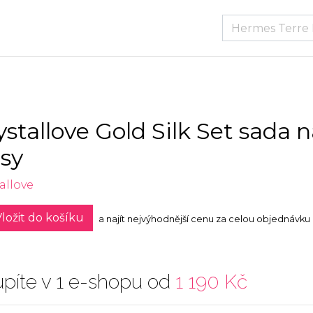
ystallove Gold Silk Set sada 
asy
allove
ložit do košíku
a najít nejvýhodnější cenu za celou objednávku
píte v 1 e-shopu od
1 190 Kč