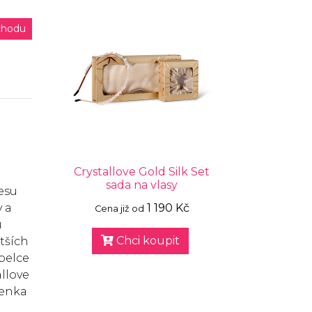
chodu
Crystallove Gold Silk Set
sada na vlasy
česu
y a
1 190 Kč
Cena již od
u
Chci koupit
tších
abelce
allove
lenka