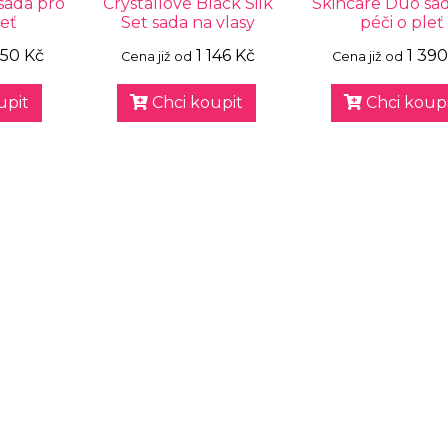
sada pro
Crystallove Black Silk
Skincare Duo sa
leť
Set sada na vlasy
péči o pleť
250 Kč
1 146 Kč
1 390
Cena již od
Cena již od
upit
Chci koupit
Chci koupi