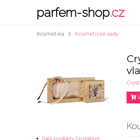
parfem-shop
.cz
Kosmetika
Kosmetické sady
Cr
vl
Cryst
V
Kou
Další produkty Crystallove