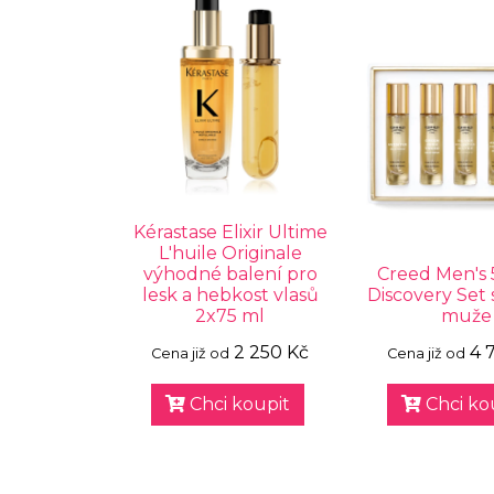
Kérastase Elixir Ultime
L'huile Originale
výhodné balení pro
Creed Men's 
lesk a hebkost vlasů
Discovery Set 
2x75 ml
muže
2 250 Kč
4 
Cena již od
Cena již od
Chci koupit
Chci ko