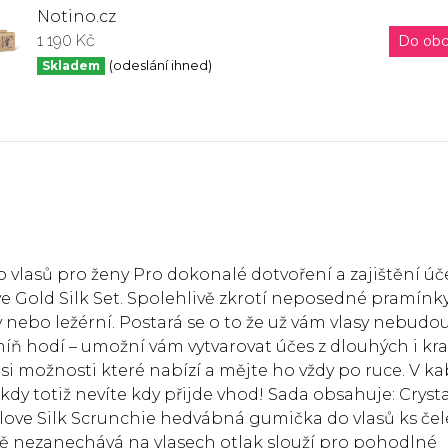
Notino.cz
1 190 Kč
Do ob
Skladem
(odeslání ihned)
do vlasů pro ženy Pro dokonalé dotvoření a zajištění ú
e Gold Silk Set. Spolehlivě zkrotí neposedné pramínk
ý nebo ležérní. Postará se o to že už vám vlasy nebudo
íň hodí – umožní vám vytvarovat účes z dlouhých i kra
e si možnosti které nabízí a mějte ho vždy po ruce. V k
dy totiž nevíte kdy přijde vhod! Sada obsahuje: Cryst
llove Silk Scrunchie hedvábná gumička do vlasů ks če
stě nezanechává na vlasech otlak slouží pro pohodlné