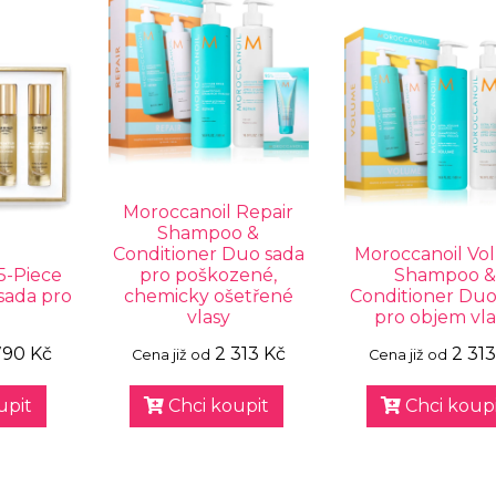
Moroccanoil Repair
Shampoo &
Conditioner Duo sada
Moroccanoil Vo
5-Piece
pro poškozené,
Shampoo 
sada pro
chemicky ošetřené
Conditioner Duo
vlasy
pro objem vl
790 Kč
2 313 Kč
2 313
Cena již od
Cena již od
upit
Chci koupit
Chci koupi