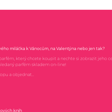
svého miláčka k Vánocům, na Valentýna nebo jen tak?
arfém, který chcete koupit a nechte si zobrazit jeho c
hledaný parfém skladem on-line!
hopu a objednat...
ových knih