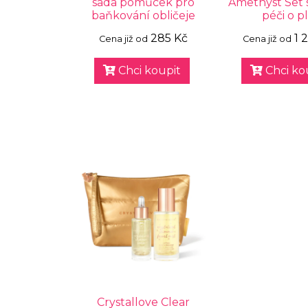
sada pomůcek pro
Amethyst Set 
baňkování obličeje
péči o p
285 Kč
1 
Cena již od
Cena již od
Chci koupit
Chci ko
Crystallove Clear