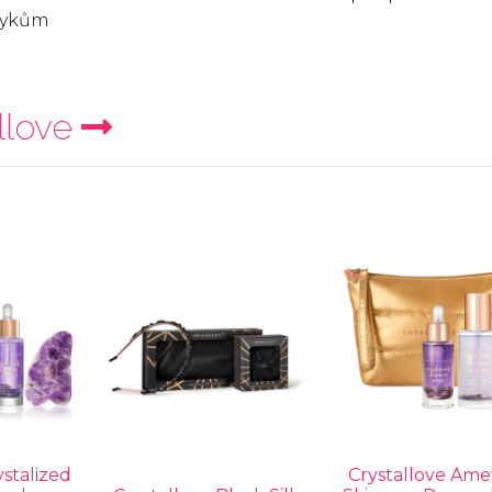
otykům
llove
ystalized
Crystallove Ame