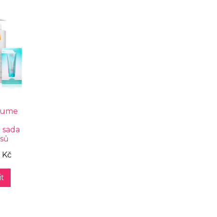
lume
&
 sada
asů
 Kč
t