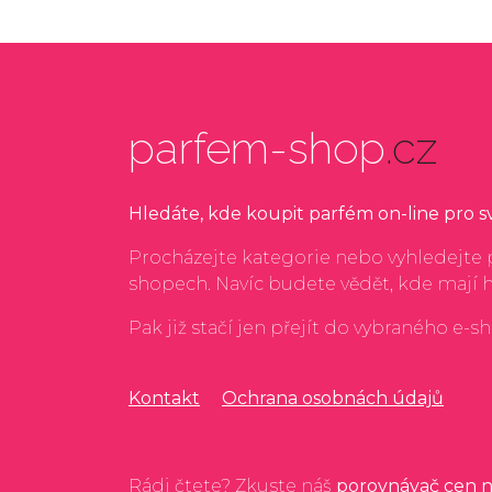
parfem-shop
.cz
Hledáte, kde koupit parfém on-line pro 
Procházejte kategorie nebo vyhledejte p
shopech. Navíc budete vědět, kde mají 
Pak již stačí jen přejít do vybraného e-s
Kontakt
Ochrana osobnách údajů
Rádi čtete? Zkuste náš
porovnávač cen n