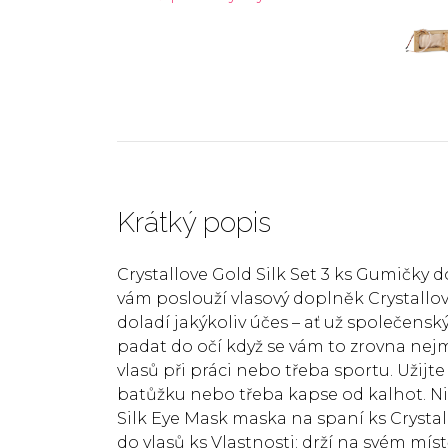
Krátký popis
Crystallove Gold Silk Set 3 ks Gumičky 
vám poslouží vlasový doplněk Crystallov
doladí jakýkoliv účes – ať už společensk
padat do očí když se vám to zrovna nejm
vlasů při práci nebo třeba sportu. Užijt
batůžku nebo třeba kapse od kalhot. Nik
Silk Eye Mask maska na spaní ks Crysta
do vlasů ks Vlastnosti: drží na svém mí