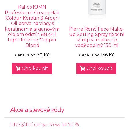
Kallos KJMN
Professional Cream Hair
Colour Keratin & Argan
Oil barva na vlasy s
keratinem a arganovým
Pierre René Face Make-
olejem odstín 88.44 l
up Setting Spray fixační
Light Intense Copper
sprej na make-up
Blond
voděodolný 150 ml
70 Kč
156 Kč
Cena již od
Cena již od
Chci koupit
Chci koupit
Akce a slevové kódy
UNIQátní ceny - slevy až 50 %