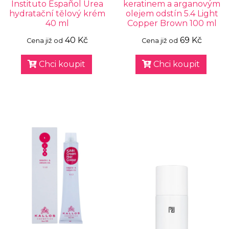
Instituto Español Urea
keratinem a arganovým
hydratační tělový krém
olejem odstín 5.4 Light
40 ml
Copper Brown 100 ml
40 Kč
69 Kč
Cena již od
Cena již od
Chci koupit
Chci koupit