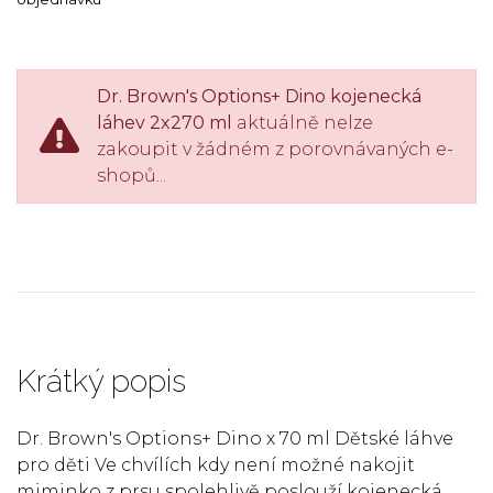
Dr. Brown's Options+ Dino kojenecká
láhev 2x270 ml
aktuálně nelze
zakoupit v žádném z porovnávaných e-
shopů...
Krátký popis
Dr. Brown's Options+ Dino x 70 ml Dětské láhve
pro děti Ve chvílích kdy není možné nakojit
miminko z prsu spolehlivě poslouží kojenecká