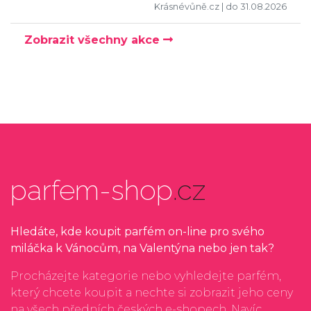
Krásnévůně.cz
| do 31.08.2026
Zobrazit všechny akce
parfem-shop
.cz
Hledáte, kde koupit parfém on-line pro svého
miláčka k Vánocům, na Valentýna nebo jen tak?
Procházejte kategorie nebo vyhledejte parfém,
který chcete koupit a nechte si zobrazit jeho ceny
na všech předních českých e-shopech. Navíc