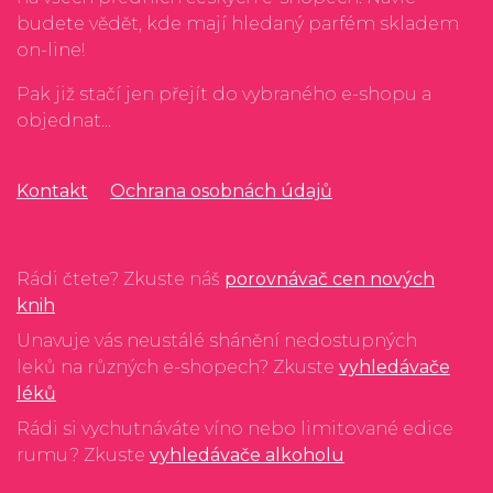
budete vědět, kde mají hledaný parfém skladem
on-line!
Pak již stačí jen přejít do vybraného e-shopu a
objednat...
Kontakt
Ochrana osobnách údajů
Rádi čtete? Zkuste náš
porovnávač cen nových
knih
Unavuje vás neustálé shánění nedostupných
leků na různých e-shopech? Zkuste
vyhledávače
léků
Rádi si vychutnáváte víno nebo limitované edice
rumu? Zkuste
vyhledávače alkoholu