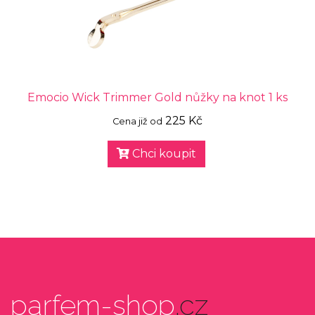
Emocio Wick Trimmer Gold nůžky na knot 1 ks
225 Kč
Cena již od
Chci koupit
parfem-shop
.cz