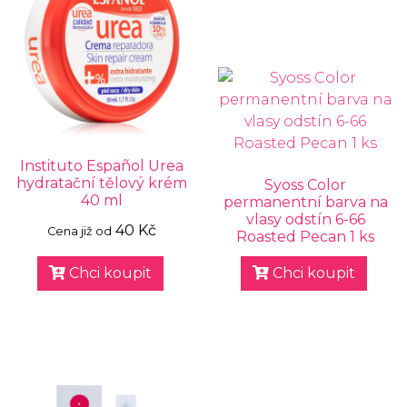
Instituto Español Urea
hydratační tělový krém
Syoss Color
40 ml
permanentní barva na
vlasy odstín 6-66
40 Kč
Cena již od
Roasted Pecan 1 ks
Chci koupit
Chci koupit