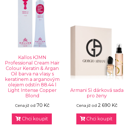
Kallos KJMN
Professional Cream Hair
Colour Keratin & Argan
Oil barva na vlasy s
keratinem a arganovým
olejem odstín 88.44 l
Light Intense Copper
Armani Sì dárková sada
Blond
pro ženy
70 Kč
2 690 Kč
Cena již od
Cena již od
Chci koupit
Chci koupit