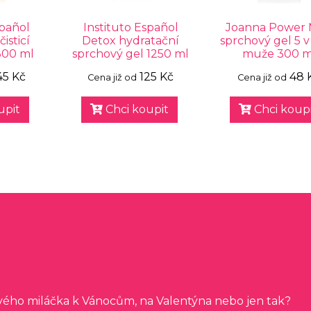
spañol
Instituto Español
Joanna Power
isticí
Detox hydratační
sprchový gel 5 v
300 ml
sprchový gel 1250 ml
muže 300 m
45 Kč
125 Kč
48 
Cena již od
Cena již od
upit
Chci koupit
Chci koupi
svého miláčka k Vánocům, na Valentýna nebo jen tak?