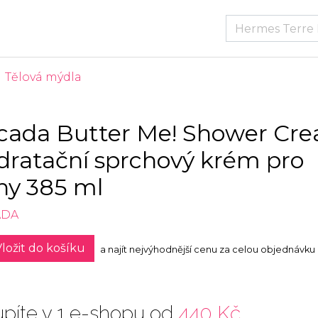
Tělová mýdla
cada Butter Me! Shower Cr
dratační sprchový krém pro
ny 385 ml
ADA
ložit do košíku
a najít nejvýhodnější cenu za celou objednávku
píte v 1 e-shopu od
440 Kč