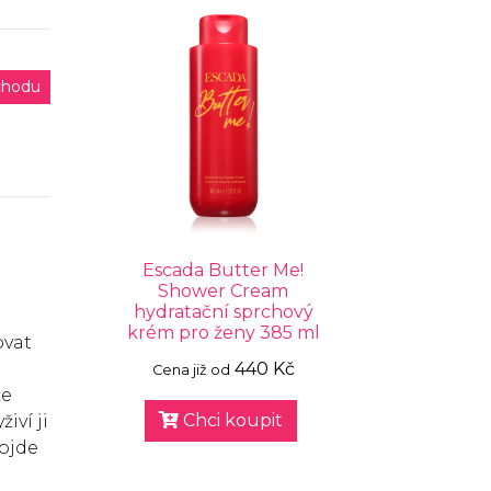
chodu
Escada Butter Me!
Shower Cream
hydratační sprchový
krém pro ženy 385 ml
ovat
440 Kč
Cena již od
že
Chci koupit
iví ji
dojde