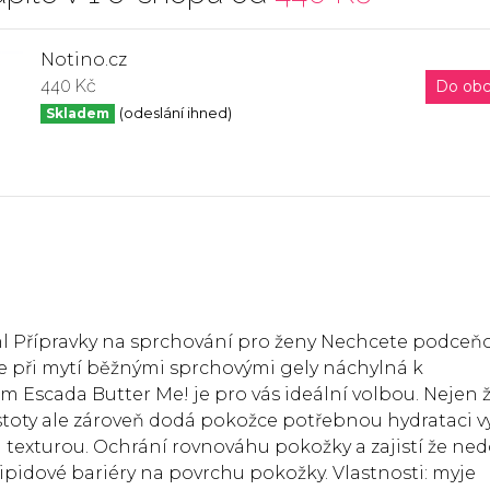
Notino.cz
440 Kč
Do ob
Skladem
(odeslání ihned)
l Přípravky na sprchování pro ženy Nechcete podceň
e při mytí běžnými sprchovými gely náchylná k
Escada Butter Me! je pro vás ideální volbou. Nejen 
toty ale zároveň dodá pokožce potřebnou hydrataci vyž
texturou. Ochrání rovnováhu pokožky a zajistí že ne
ipidové bariéry na povrchu pokožky. Vlastnosti: myje