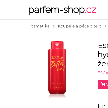
parfem-shop
.cz
Kosmetika
Koupele a péče o tělo
Es
hy
že
ESC
V
Kou