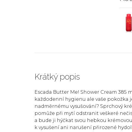
Krátký popis
Escada Butter Me! Shower Cream 385 m
každodenní hygienu ale vaše pokožka j
nadměrnému vysušování? Sprchový krém 
pomůže při mytí odstranit veškeré nečis
a bude ji hýčkat svou hebkou krémovou 
k vysušení ani narušení přirozené hydol