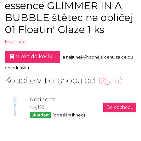
essence GLIMMER IN A
BUBBLE štětec na obličej
01 Floatin' Glaze 1 ks
Essence
Vložit do košíku
a najít nejvýhodnější cenu za celou
objednávku
Koupíte v 1 e-shopu od
125 Kč
Notino.cz
125 Kč
Do obchodu
Skladem
(odeslání ihned)