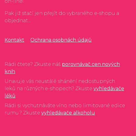
on-line!
Pak již stačí jen přejít do vybraného e-shopu a
objednat...
Kontakt
Ochrana osobnách údajů
Rádi čtete? Zkuste náš
porovnávač cen nových
knih
Unavuje vás neustálé shánění nedostupných
leků na různých e-shopech? Zkuste
vyhledávače
léků
Rádi si vychutnáváte víno nebo limitované edice
rumu? Zkuste
vyhledávače alkoholu