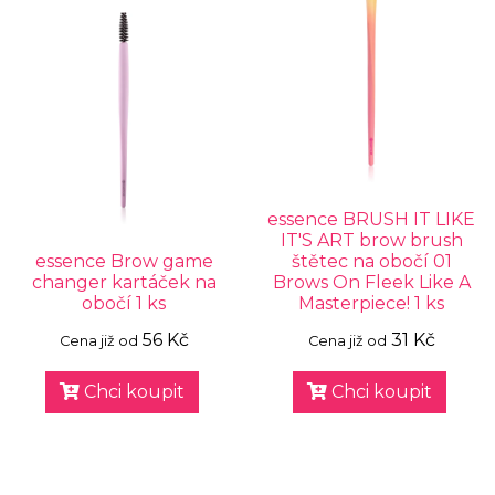
essence BRUSH IT LIKE
IT'S ART brow brush
essence Brow game
štětec na obočí 01
changer kartáček na
Brows On Fleek Like A
obočí 1 ks
Masterpiece! 1 ks
56 Kč
31 Kč
Cena již od
Cena již od
Chci koupit
Chci koupit