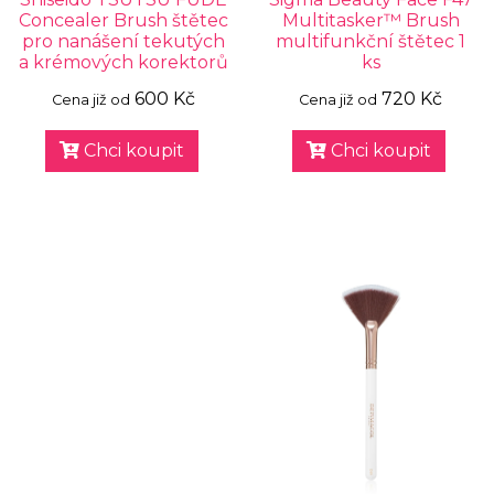
Concealer Brush štětec
Multitasker™ Brush
pro nanášení tekutých
multifunkční štětec 1
a krémových korektorů
ks
600 Kč
720 Kč
Cena již od
Cena již od
Chci koupit
Chci koupit