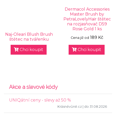
Dermacol Accessories
Master Brush by
PetraLovelyHair štětec
na rozjasňovač D59
Rose Gold 1 ks
Naj-Oleari Blush Brush
189 Kč
Cena již od
štětec na tvářenku
Chci koupit
Chci koupit
Akce a slevové kódy
UNIQátní ceny - slevy až 50 %
Krásnévůně.cz
| do 31.08.2026