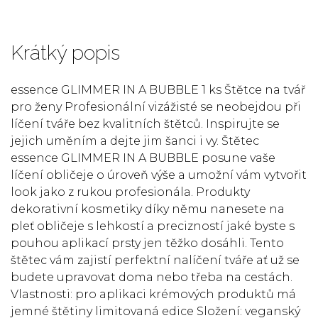
Krátký popis
essence GLIMMER IN A BUBBLE 1 ks Štětce na tvář
pro ženy Profesionální vizážisté se neobejdou při
líčení tváře bez kvalitních štětců. Inspirujte se
jejich uměním a dejte jim šanci i vy. Štětec
essence GLIMMER IN A BUBBLE posune vaše
líčení obličeje o úroveň výše a umožní vám vytvořit
look jako z rukou profesionála. Produkty
dekorativní kosmetiky díky němu nanesete na
pleť obličeje s lehkostí a precizností jaké byste s
pouhou aplikací prsty jen těžko dosáhli. Tento
štětec vám zajistí perfektní nalíčení tváře ať už se
budete upravovat doma nebo třeba na cestách.
Vlastnosti: pro aplikaci krémových produktů má
jemné štětiny limitovaná edice Složení: veganský