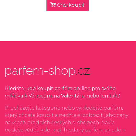
Chci koupit
parfem-shop
.cz
Hledáte, kde koupit parfém on-line pro svého
miláčka k Vánocům, na Valentýna nebo jen tak?
Procházejte kategorie nebo vyhledejte parfém,
který chcete koupit a nechte si zobrazit jeho ceny
na všech předních českých e-shopech. Navíc
budete vědět, kde mají hledaný parfém skladem