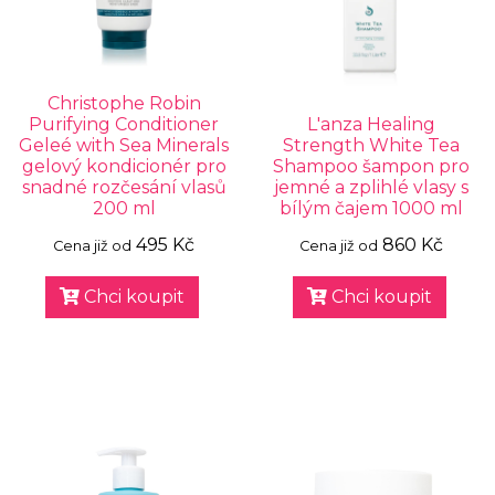
Christophe Robin
Purifying Conditioner
L'anza Healing
Geleé with Sea Minerals
Strength White Tea
gelový kondicionér pro
Shampoo šampon pro
snadné rozčesání vlasů
jemné a zplihlé vlasy s
200 ml
bílým čajem 1000 ml
495 Kč
860 Kč
Cena již od
Cena již od
Chci koupit
Chci koupit