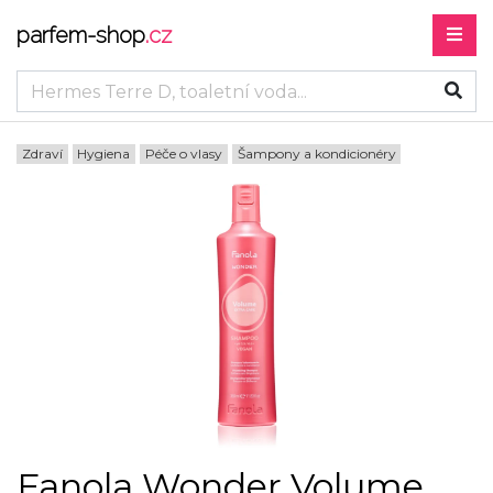
parfem-shop
.cz
Zdraví
Hygiena
Péče o vlasy
Šampony a kondicionéry
Fanola Wonder Volume