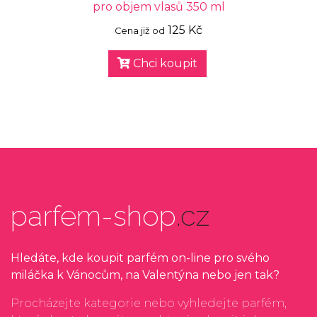
pro objem vlasů 350 ml
125 Kč
Cena již od
Chci koupit
parfem-shop
.cz
Hledáte, kde koupit parfém on-line pro svého
miláčka k Vánocům, na Valentýna nebo jen tak?
Procházejte kategorie nebo vyhledejte parfém,