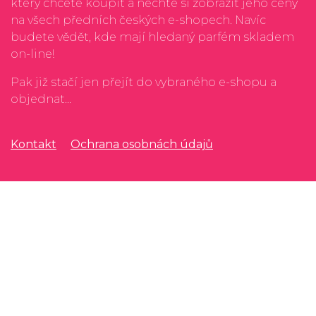
který chcete koupit a nechte si zobrazit jeho ceny
na všech předních českých e-shopech. Navíc
budete vědět, kde mají hledaný parfém skladem
on-line!
Pak již stačí jen přejít do vybraného e-shopu a
objednat...
Kontakt
Ochrana osobnách údajů
Rádi čtete? Zkuste náš
porovnávač cen nových
knih
Unavuje vás neustálé shánění nedostupných
leků na různých e-shopech? Zkuste
vyhledávače
léků
Rádi si vychutnáváte víno nebo limitované edice
rumu? Zkuste
vyhledávače alkoholu