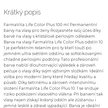
Krátký popis
FarmaVita Life Color Plus 100 ml Permanentní
barvy na vlasy pro ženy Rozjasněte svůj účes díky
barvě na vlasy s křišťálově perlovým odleskem.
Barva na vlasy FarmaVita Life Color Plus odstín 10.
1 je perfektním řešením pro ty kteří touží po
jemném ultra světlém odstínu se sofistikovanými
chladně perlovými podtóny. Tato profesionální
barva nabízí dlouhotrvající výsledek a zároveň
pečuje o vlasy díky svým výživným složkám. Ideální
volba pro moderní ženy které hledají kvalitu a
půvab. Díky šetrnému a zároveň intenzivnímu
složení FarmaVita Life Color Plus 10. 1 se snižuje
riziko poškození vlasového vlákna. Při barvení tak
vlasy nejen získají krásný odstín ale zůstanou i
jemné lesklé a zdravě vypadající. Barva je ideální