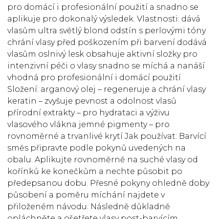
pro domácí i profesionální použití a snadno se
aplikuje pro dokonalý výsledek. Vlastnosti: dává
vlasům ultra světlý blond odstín s perlovými tóny
chrání vlasy před poškozením při barvení dodává
vlasům oslnivý lesk obsahuje aktivní složky pro
intenzivní péči o vlasy snadno se míchá a nanáší
vhodná pro profesionální i domácí použití
Složení: arganový olej – regeneruje a chrání vlasy
keratin – zvyšuje pevnost a odolnost vlasů
přírodní extrakty – pro hydrataci a výživu
vlasového vlákna jemné pigmenty – pro
rovnoměrné a trvanlivé krytí Jak používat: Barvící
směs připravte podle pokynů uvedených na
obalu. Aplikujte rovnoměrně na suché vlasy od
kořínků ke konečkům a nechte působit po
předepsanou dobu. Přesné pokyny ohledně doby
působení a poměru míchání najdete v
přiloženém návodu. Následně důkladně
opláchněte a ošetřete vlasy post-barvícím