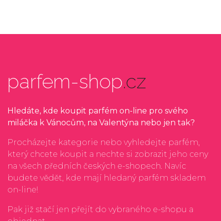
parfem-shop
.cz
Hledáte, kde koupit parfém on-line pro svého
miláčka k Vánocům, na Valentýna nebo jen tak?
Procházejte kategorie nebo vyhledejte parfém,
který chcete koupit a nechte si zobrazit jeho ceny
na všech předních českých e-shopech. Navíc
budete vědět, kde mají hledaný parfém skladem
on-line!
Pak již stačí jen přejít do vybraného e-shopu a