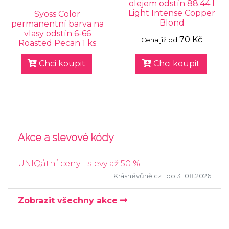
olejem odstín 88.44 l
Light Intense Copper
Syoss Color
Blond
permanentní barva na
vlasy odstín 6-66
70 Kč
Cena již od
Roasted Pecan 1 ks
Chci koupit
Chci koupit
Akce a slevové kódy
UNIQátní ceny - slevy až 50 %
Krásnévůně.cz
| do 31.08.2026
Zobrazit všechny akce