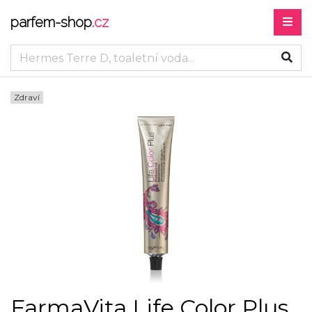
parfem-shop
.cz
Zdraví
FarmaVita Life Color Plus