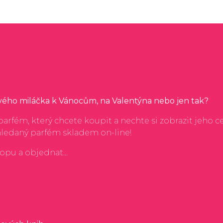
svého miláčka k Vánocům, na Valentýna nebo jen tak?
arfém, který chcete koupit a nechte si zobrazit jeho c
hledaný parfém skladem on-line!
hopu a objednat...