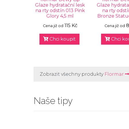
Glaze hydratační lesk
Glaze hydrata
na rty odstín 013 Pink
na rty odst
Glory 4,5 ml
Bronze Statue
115 Kč
8
Cena již od
Cena již od
Chci koupit
Chci ko
Zobrazit všechny produkty
Flormar
Naše tipy