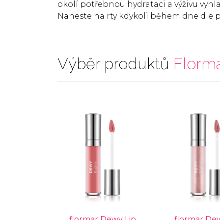
okolí potřebnou hydrataci a výživu vyhlaz
Naneste na rty kdykoli během dne dle p
Výběr produktů
Florm
flormar Dewy Lip
flormar De