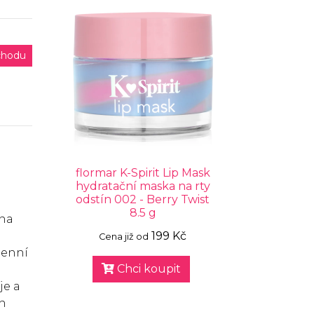
chodu
flormar K-Spirit Lip Mask
hydratační maska na rty
odstín 002 - Berry Twist
8.5 g
ána
199 Kč
Cena již od
denní
Chci koupit
je a
ch