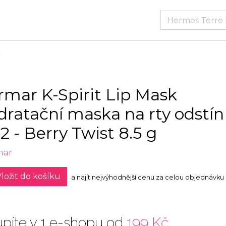
ormar K-Spirit Lip Mask
dratační maska na rty odstín
2 - Berry Twist 8.5 g
mar
ložit do košíku
a najít nejvýhodnější cenu za celou objednávku
píte v 1 e-shopu od
199 Kč