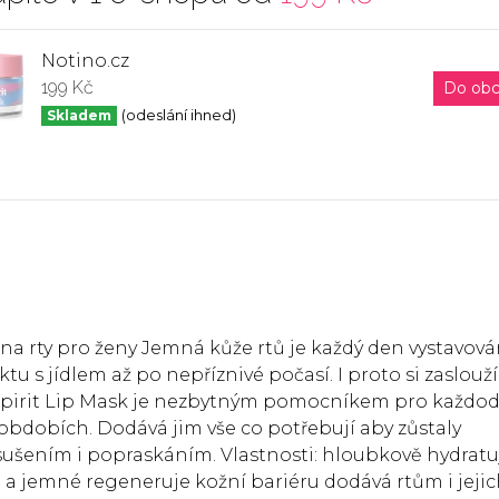
Notino.cz
199 Kč
Do ob
Skladem
(odeslání ihned)
y na rty pro ženy Jemná kůže rtů je každý den vystavov
u s jídlem až po nepříznivé počasí. I proto si zaslouží
 K-Spirit Lip Mask je nezbytným pomocníkem pro každo
h obdobích. Dodává jim vše co potřebují aby zůstaly
ušením i popraskáním. Vlastnosti: hloubkově hydratu
 a jemné regeneruje kožní bariéru dodává rtům i jeji