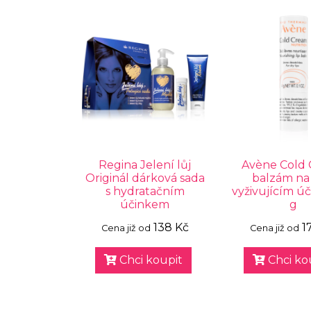
Regina Jelení lůj
Avène Cold
Originál dárková sada
balzám na 
s hydratačním
vyživujícím ú
účinkem
g
138 Kč
1
Cena již od
Cena již od
Chci koupit
Chci ko