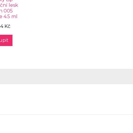
ční lesk
ín 005
 4.5 ml
4 Kč
upit