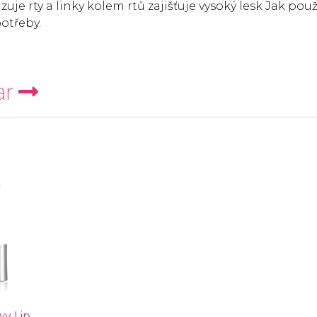
uje rty a linky kolem rtů zajišťuje vysoký lesk Jak použ
otřeby.
ar
wy Lip