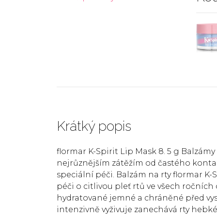
Krátký popis
flormar K-Spirit Lip Mask 8. 5 g Balzám
nejrůznějším zátěžím od častého kontakt
speciální péči. Balzám na rty flormar
péči o citlivou pleť rtů ve všech ročníc
hydratované jemné a chráněné před vys
intenzivně vyživuje zanechává rty hebké