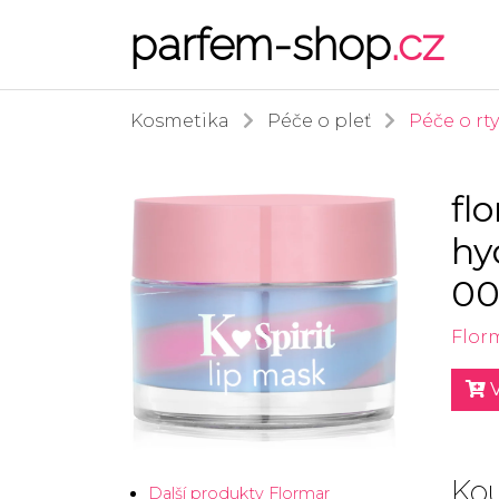
parfem-shop
.cz
Kosmetika
Péče o pleť
Péče o rty
fl
hy
00
Flor
V
Kou
Další produkty Flormar