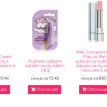
MAC Cosmetics
 Cream
Play Lip Bal
rty s
Pusheen Lipbalm
vyživující a hydr
činkem 4
balzám na rty odstín
balzám na rty o
3.8 g
Favourite 3.1
70 Kč
72 Kč
630
Cena již od
Cena již od
upit
Chci koupit
Chci koupi