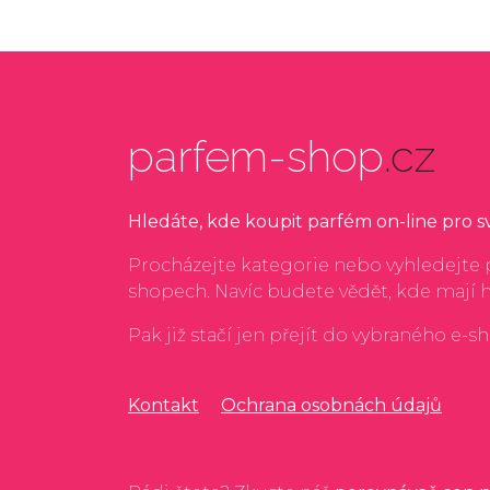
parfem-shop
.cz
Hledáte, kde koupit parfém on-line pro 
Procházejte kategorie nebo vyhledejte p
shopech. Navíc budete vědět, kde mají 
Pak již stačí jen přejít do vybraného e-s
Kontakt
Ochrana osobnách údajů