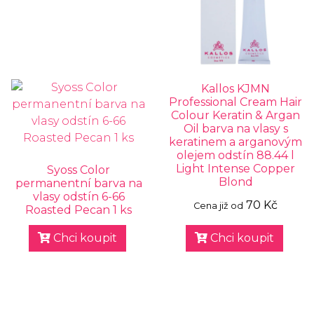
Kallos KJMN
Professional Cream Hair
Colour Keratin & Argan
Oil barva na vlasy s
keratinem a arganovým
olejem odstín 88.44 l
Light Intense Copper
Syoss Color
Blond
permanentní barva na
vlasy odstín 6-66
70 Kč
Cena již od
Roasted Pecan 1 ks
Chci koupit
Chci koupit