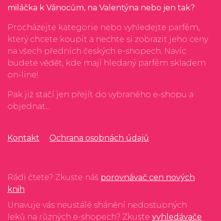
miláčka k Vánocům, na Valentýna nebo jen tak?
Procházejte kategorie nebo vyhledejte parfém,
který chcete koupit a nechte si zobrazit jeho ceny
na všech předních českých e-shopech. Navíc
budete vědět, kde mají hledaný parfém skladem
on-line!
Pak již stačí jen přejít do vybraného e-shopu a
objednat...
Kontakt
Ochrana osobnách údajů
Rádi čtete? Zkuste náš
porovnávač cen nových
knih
Unavuje vás neustálé shánění nedostupných
leků na různých e-shopech? Zkuste
vyhledávače