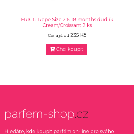
FRIGG Rope Size 2:6-18 months dudlík
Cream/Croissant 2 ks
235 Kč
Cena již od
Chci koupit
parfem-shop
.cz
Hledáte, kde koupit parfém on-line pro svého