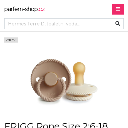
parfem-shop
.cz
Zdraví
FRIGG Rope Size 2:6-18