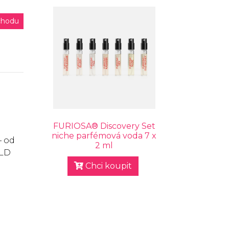
chodu
FURIOSA® Discovery Set
niche parfémová voda 7 x
– od
2 ml
OLD
Chci koupit