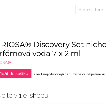
RIOSA® Discovery Set nich
rfémová voda 7 x 2 ml
IOSA®
ložit do košíku
a najít nejvýhodnější cenu za celou objednávku
píte v 1 e-shopu