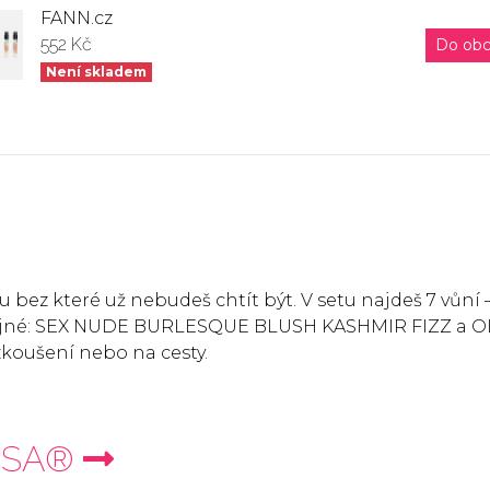
FANN.cz
552 Kč
Do ob
Není skladem
bez které už nebudeš chtít být. V setu najdeš 7 vůní 
opojné: SEX NUDE BURLESQUE BLUSH KASHMIR FIZZ a 
zkoušení nebo na cesty.
OSA®