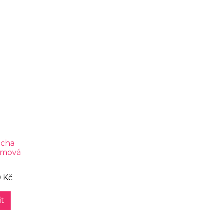
cha
émová
0 Kč
t