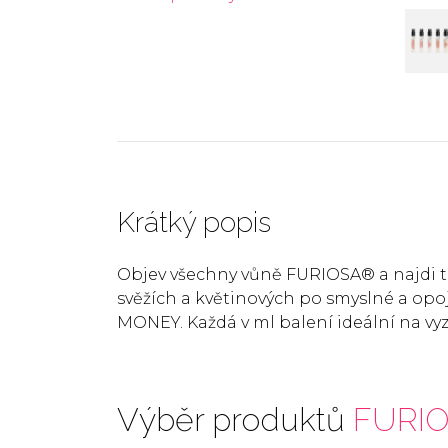
Krátký popis
Objev všechny vůně FURIOSA® a najdi tu 
svěžích a květinových po smyslné a 
MONEY. Každá v ml balení ideální na vy
Výběr produktů
FURI