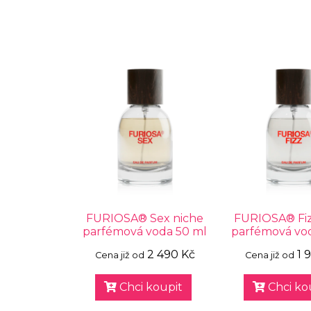
FURIOSA® Sex niche
FURIOSA® Fiz
parfémová voda 50 ml
parfémová vo
2 490 Kč
1 
Cena již od
Cena již od
Chci koupit
Chci ko