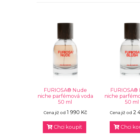
FURIOSA® Nude
FURIOSA® 
niche parfémová voda
niche parfém
50 ml
50 ml
1 990 Kč
2 
Cena již od
Cena již od
Chci koupit
Chci ko