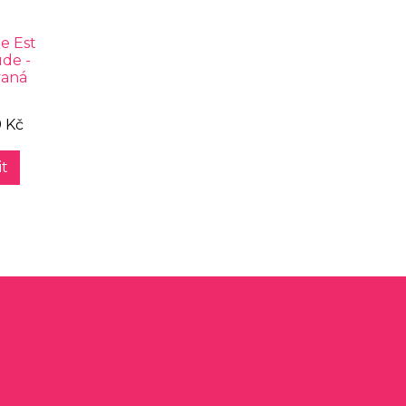
e Est
ude -
vaná
9 Kč
t