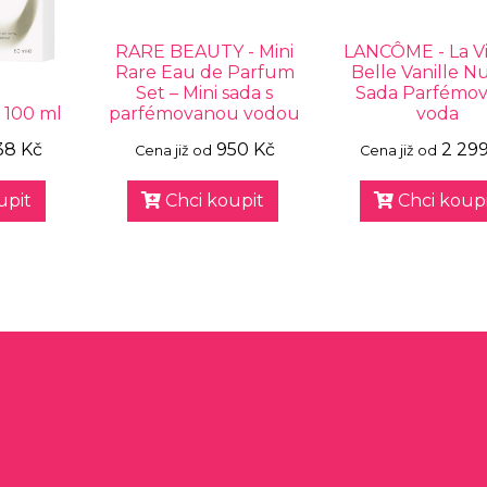
RARE BEAUTY - Mini
LANCÔME - La Vi
Rare Eau de Parfum
Belle Vanille N
Set – Mini sada s
Sada Parfémo
 100 ml
parfémovanou vodou
voda
38 Kč
950 Kč
2 29
Cena již od
Cena již od
upit
Chci koupit
Chci koupi