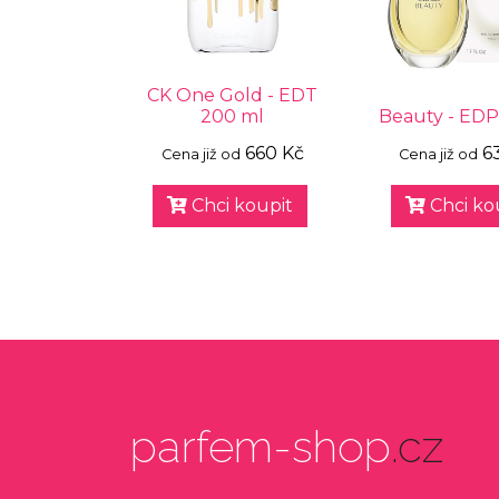
CK One Gold - EDT
200 ml
Beauty - EDP
660 Kč
6
Cena již od
Cena již od
Chci koupit
Chci ko
parfem-shop
.cz