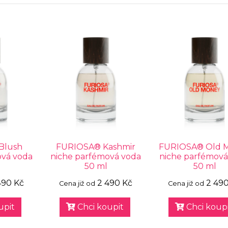
Blush
FURIOSA® Kashmir
FURIOSA® Old 
ová voda
niche parfémová voda
niche parfémová
50 ml
50 ml
490 Kč
2 490 Kč
2 49
Cena již od
Cena již od
upit
Chci koupit
Chci koupi