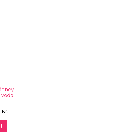
Money
 voda
0 Kč
t