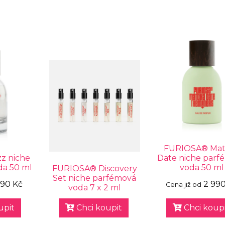
FURIOSA® Mat
z niche
Date niche parf
da 50 ml
voda 50 ml
FURIOSA® Discovery
Set niche parfémová
990 Kč
2 99
Cena již od
voda 7 x 2 ml
upit
Chci koupit
Chci koupi