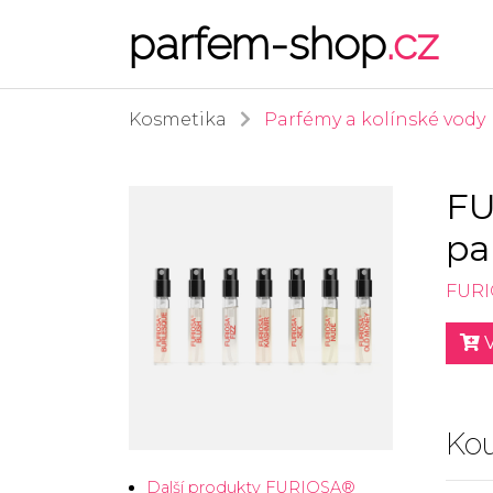
parfem-shop
.cz
Kosmetika
Parfémy a kolínské vody
FU
pa
FUR
V
Kou
Další produkty FURIOSA®