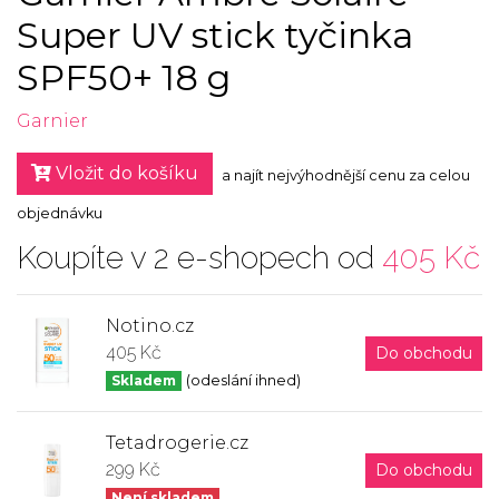
Super UV stick tyčinka
SPF50+ 18 g
Garnier
Vložit do košíku
a najít nejvýhodnější cenu za celou
objednávku
Koupíte v 2 e-shopech od
405 Kč
Notino.cz
405 Kč
Do obchodu
Skladem
(odeslání ihned)
Tetadrogerie.cz
299 Kč
Do obchodu
Není skladem