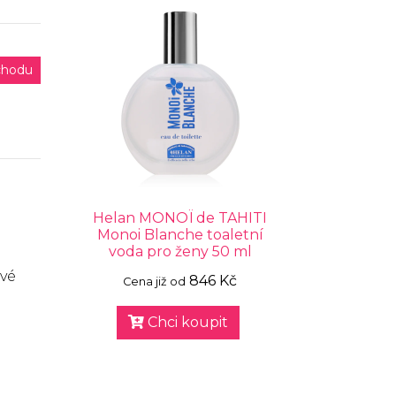
chodu
Helan MONOÏ de TAHITI
Monoi Blanche toaletní
voda pro ženy 50 ml
ové
846 Kč
Cena již od
Chci koupit