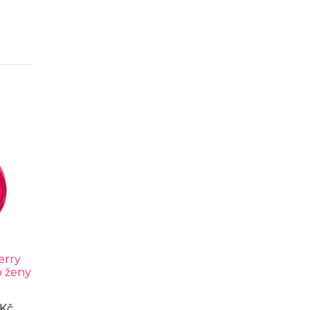
erry
o ženy
 Kč