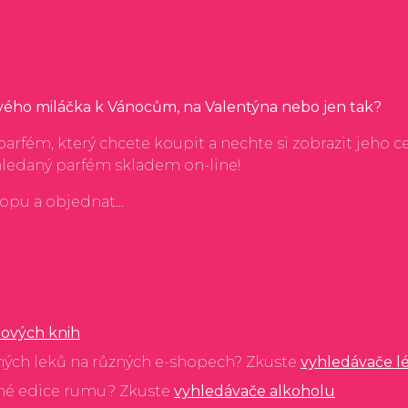
svého miláčka k Vánocům, na Valentýna nebo jen tak?
arfém, který chcete koupit a nechte si zobrazit jeho c
hledaný parfém skladem on-line!
hopu a objednat...
ových knih
ných leků na různých e-shopech? Zkuste
vyhledávače l
ané edice rumu? Zkuste
vyhledávače alkoholu