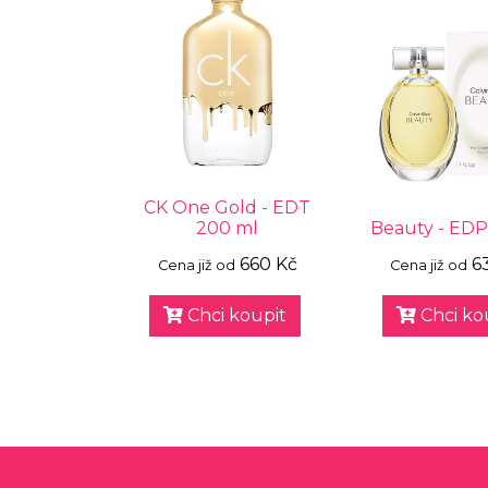
CK One Gold - EDT
200 ml
Beauty - EDP
660 Kč
6
Cena již od
Cena již od
Chci koupit
Chci ko