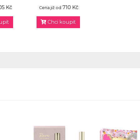
05 Kč
710 Kč
Cena již od
upit
Chci koupit