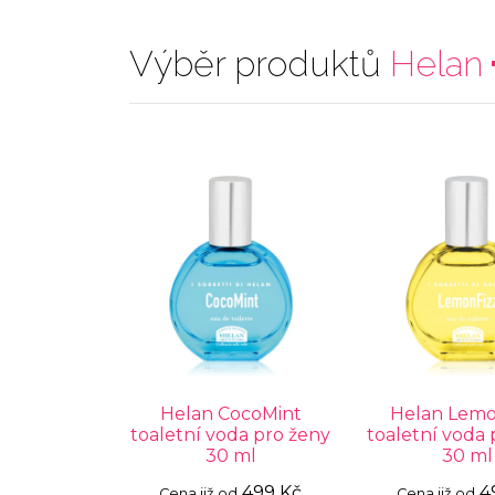
Výběr produktů
Helan
Helan CocoMint
Helan Lemo
toaletní voda pro ženy
toaletní voda 
30 ml
30 ml
499 Kč
4
Cena již od
Cena již od