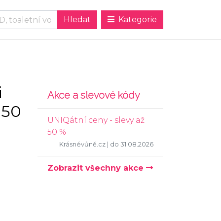
Kategorie
i
Akce a slevové kódy
 50
UNIQátní ceny - slevy až
50 %
Krásnévůně.cz
| do 31.08.2026
Zobrazit všechny akce