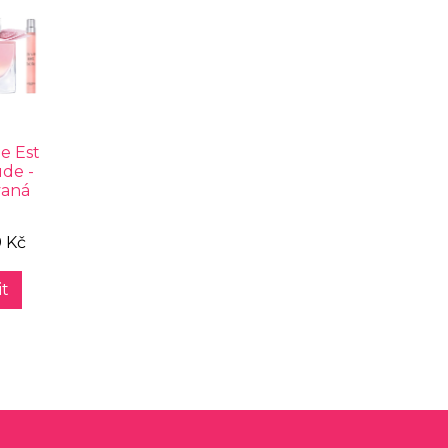
e Est
ude -
vaná
9 Kč
t