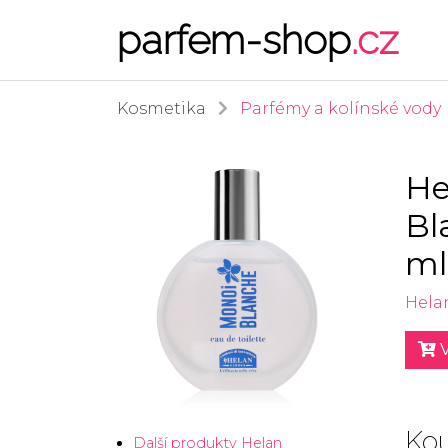
parfem-shop
.cz
Kosmetika
Parfémy a kolínské vody
He
Bl
ml
Hela
V
Kou
Další produkty Helan