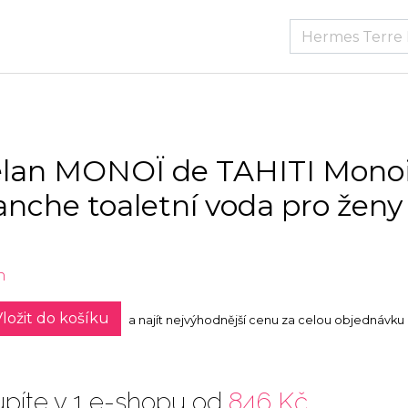
lan MONOÏ de TAHITI Mono
anche toaletní voda pro ženy
n
ložit do košíku
a najít nejvýhodnější cenu za celou objednávku
píte v 1 e-shopu od
846 Kč