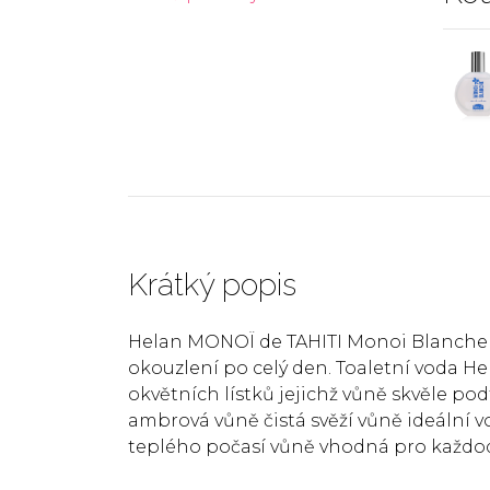
Krátký popis
Helan MONOÏ de TAHITI Monoi Blanche 50
okouzlení po celý den. Toaletní voda H
okvětních lístků jejichž vůně skvěle po
ambrová vůně čistá svěží vůně ideální 
teplého počasí vůně vhodná pro každo