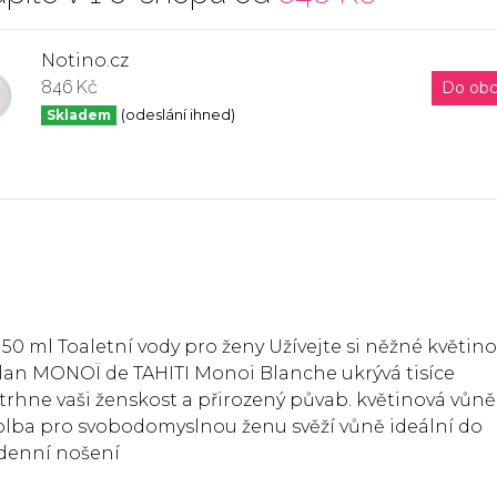
Notino.cz
846 Kč
Do ob
Skladem
(odeslání ihned)
 ml Toaletní vody pro ženy Užívejte si něžné květin
elan MONOÏ de TAHITI Monoi Blanche ukrývá tisíce
dtrhne vaši ženskost a přirozený půvab. květinová vůně
volba pro svobodomyslnou ženu svěží vůně ideální do
denní nošení