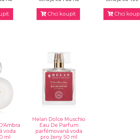
upit
Chci koupit
Chci koupi
Helan Dolce Muschio
 D'Ambra
Eau De Parfum
á voda
parfémovaná voda
50 ml
pro ženy 50 ml