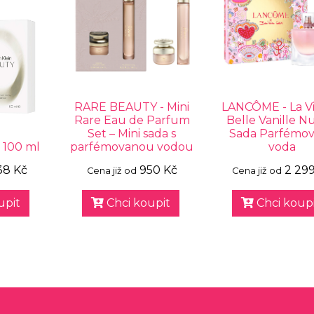
RARE BEAUTY - Mini
LANCÔME - La Vi
Rare Eau de Parfum
Belle Vanille N
Set – Mini sada s
Sada Parfémo
 100 ml
parfémovanou vodou
voda
38 Kč
950 Kč
2 29
Cena již od
Cena již od
upit
Chci koupit
Chci koupi