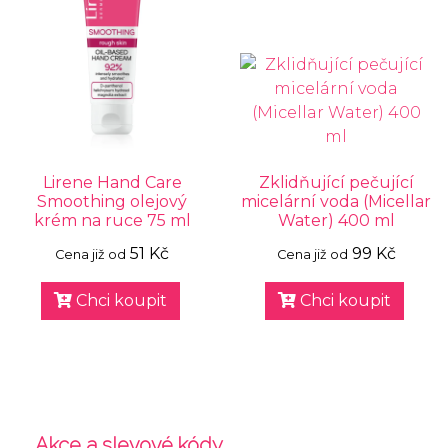
Lirene Hand Care
Zklidňující pečující
Smoothing olejový
micelární voda (Micellar
krém na ruce 75 ml
Water) 400 ml
51 Kč
99 Kč
Cena již od
Cena již od
Chci koupit
Chci koupit
Akce a slevové kódy