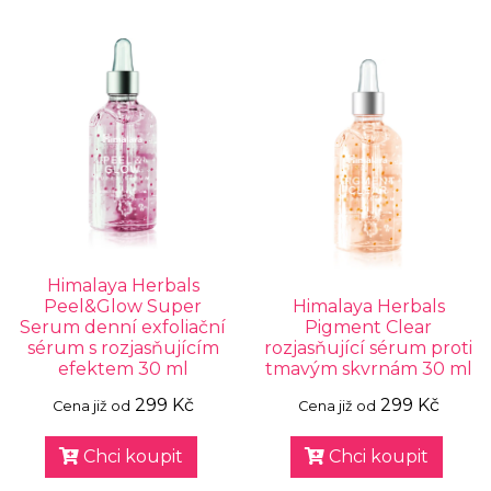
Himalaya Herbals
Peel&Glow Super
Himalaya Herbals
Serum denní exfoliační
Pigment Clear
sérum s rozjasňujícím
rozjasňující sérum proti
efektem 30 ml
tmavým skvrnám 30 ml
299 Kč
299 Kč
Cena již od
Cena již od
Chci koupit
Chci koupit