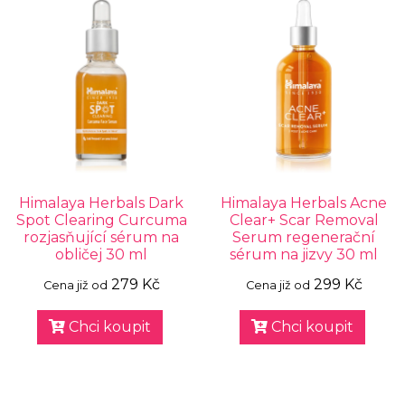
Himalaya Herbals Dark
Himalaya Herbals Acne
Spot Clearing Curcuma
Clear+ Scar Removal
rozjasňující sérum na
Serum regenerační
obličej 30 ml
sérum na jizvy 30 ml
279 Kč
299 Kč
Cena již od
Cena již od
Chci koupit
Chci koupit