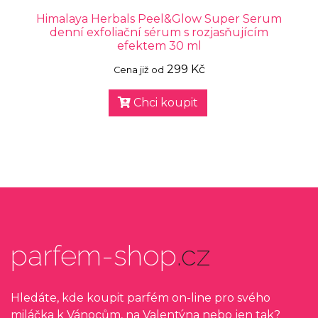
Himalaya Herbals Peel&Glow Super Serum
denní exfoliační sérum s rozjasňujícím
efektem 30 ml
299 Kč
Cena již od
Chci koupit
parfem-shop
.cz
Hledáte, kde koupit parfém on-line pro svého
miláčka k Vánocům, na Valentýna nebo jen tak?