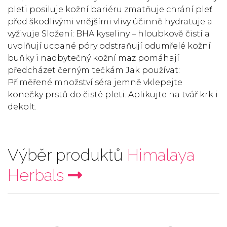
pleti posiluje kožní bariéru zmatňuje chrání pleť
před škodlivými vnějšími vlivy účinně hydratuje a
vyživuje Složení: BHA kyseliny – hloubkově čistí a
uvolňují ucpané póry odstraňují odumřelé kožní
buňky i nadbytečný kožní maz pomáhají
předcházet černým tečkám Jak používat:
Přiměřené množství séra jemně vklepejte
konečky prstů do čisté pleti. Aplikujte na tvář krk i
dekolt.
Výběr produktů
Himalaya
Herbals