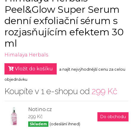
Peel&Glow Super Serum
denní exfoliační sérum s
rozjasňujícím efektem 30
ml
Himalaya Herbals
Vložit do košíku
a najít nejvýhodnější cenu za celou
objednávku
Koupíte v 1 e-shopu od
299 Kč
Notino.cz
299 Kč
Do obchodu
Skladem
(odeslání ihned)