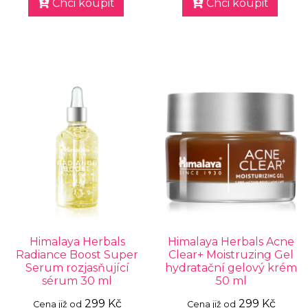
Chci koupit
Chci koupit
Himalaya Herbals
Himalaya Herbals Acne
Radiance Boost Super
Clear+ Moistruzing Gel
Serum rozjasňující
hydratační gelový krém
sérum 30 ml
50 ml
299 Kč
299 Kč
Cena již od
Cena již od