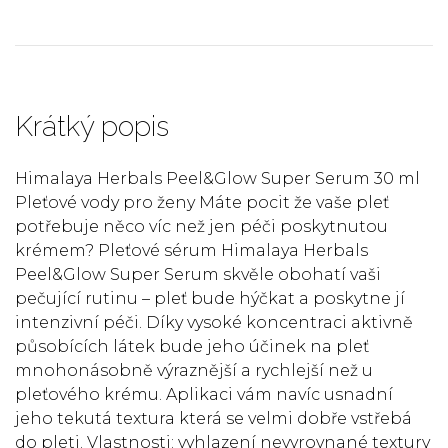
Krátký popis
Himalaya Herbals Peel&Glow Super Serum 30 ml
Pleťové vody pro ženy Máte pocit že vaše pleť
potřebuje něco víc než jen péči poskytnutou
krémem? Pleťové sérum Himalaya Herbals
Peel&Glow Super Serum skvěle obohatí vaši
pečující rutinu – pleť bude hýčkat a poskytne jí
intenzivní péči. Díky vysoké koncentraci aktivně
působících látek bude jeho účinek na pleť
mnohonásobně výraznější a rychlejší než u
pleťového krému. Aplikaci vám navíc usnadní
jeho tekutá textura která se velmi dobře vstřebá
do pleti. Vlastnosti: vyhlazení nevyrovnané textury