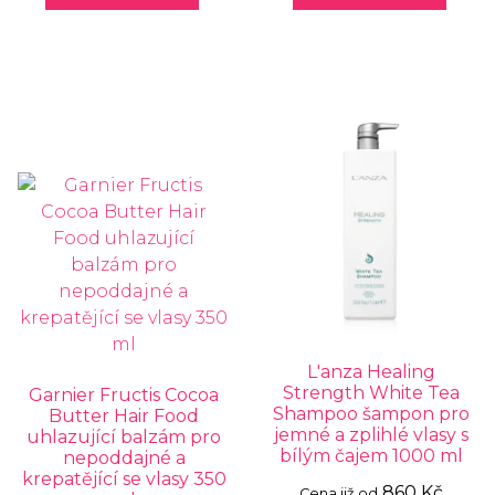
L'anza Healing
Strength White Tea
Garnier Fructis Cocoa
Shampoo šampon pro
Butter Hair Food
jemné a zplihlé vlasy s
uhlazující balzám pro
bílým čajem 1000 ml
nepoddajné a
krepatějící se vlasy 350
860 Kč
Cena již od