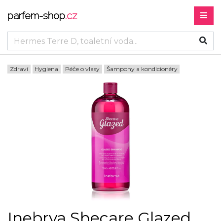
parfem-shop
.cz
Zdraví
Hygiena
Péče o vlasy
Šampony a kondicionéry
Inebrya Shecare Glazed