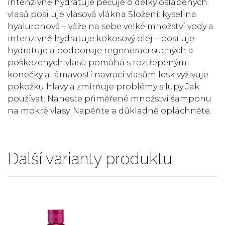
intenzivně hydratuje pečuje o délky oslabených
vlasů posiluje vlasová vlákna Složení: kyselina
hyaluronová –⁠⁠⁠⁠⁠⁠ váže na sebe velké množství vody a
intenzivně hydratuje kokosový olej – posiluje
hydratuje a podporuje regeneraci suchých a
poškozených vlasů pomáhá s roztřepenými
konečky a lámavostí navrací vlasům lesk vyživuje
pokožku hlavy a zmírňuje problémy s lupy Jak
používat: Naneste přiměřené množství šamponu
na mokré vlasy. Napěňte a důkladně opláchněte.
Další varianty produktu