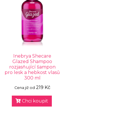
Inebrya Shecare
Glazed Shampoo
rozjasňující šampon
pro lesk a hebkost vlasů
300 ml
219 Kč
Cena již od
Chci koupit