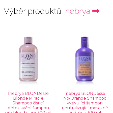
Výběr produktů
Inebrya
Inebrya BLONDesse
Inebrya BLONDesse
Blonde Miracle
No-Orange Shampoo
Shampoo čisticí
vyživující šampon
detoxikační šampon
neutralizující mosazné
pro blond vlasy 300 ml
podtóny 300 ml