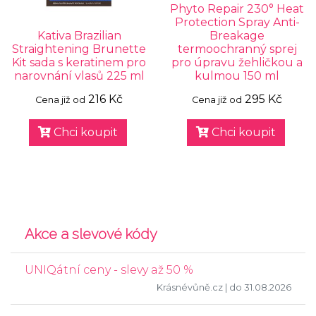
Phyto Repair 230° Heat
Protection Spray Anti-
Kativa Brazilian
Breakage
Straightening Brunette
termoochranný sprej
Kit sada s keratinem pro
pro úpravu žehličkou a
narovnání vlasů 225 ml
kulmou 150 ml
216 Kč
295 Kč
Cena již od
Cena již od
Chci koupit
Chci koupit
Akce a slevové kódy
UNIQátní ceny - slevy až 50 %
Krásnévůně.cz
| do 31.08.2026