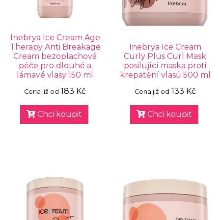
Inebrya Ice Cream Age
Therapy Anti Breakage
Inebrya Ice Cream
Cream bezoplachová
Curly Plus Curl Mask
péče pro dlouhé a
posilující maska proti
lámavé vlasy 150 ml
krepatění vlasů 500 ml
183 Kč
133 Kč
Cena již od
Cena již od
Chci koupit
Chci koupit