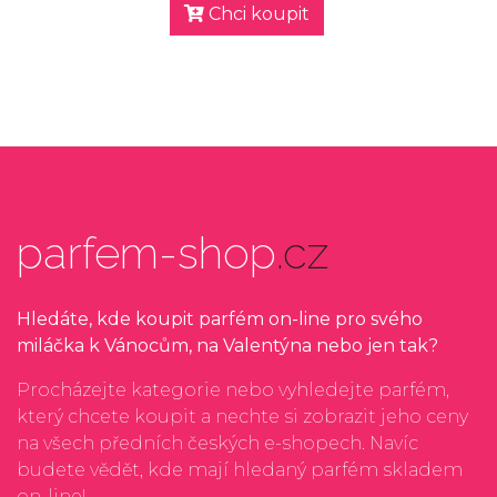
Chci koupit
parfem-shop
.cz
Hledáte, kde koupit parfém on-line pro svého
miláčka k Vánocům, na Valentýna nebo jen tak?
Procházejte kategorie nebo vyhledejte parfém,
který chcete koupit a nechte si zobrazit jeho ceny
na všech předních českých e-shopech. Navíc
budete vědět, kde mají hledaný parfém skladem
on-line!