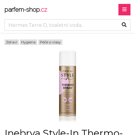
parfem-shop
.cz
Zdraví
Hygiena
Péče o vlasy
Inebrya Style-In Thermo-