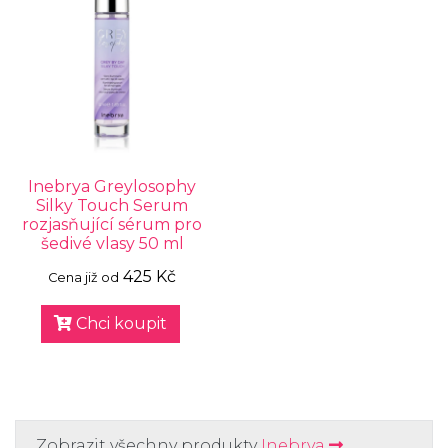
Inebrya Greylosophy
Silky Touch Serum
rozjasňující sérum pro
šedivé vlasy 50 ml
425 Kč
Cena již od
Chci koupit
Zobrazit všechny produkty
Inebrya