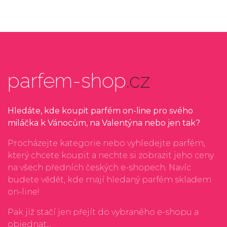
parfem-shop
.cz
Hledáte, kde koupit parfém on-line pro svého
miláčka k Vánocům, na Valentýna nebo jen tak?
Procházejte kategorie nebo vyhledejte parfém,
který chcete koupit a nechte si zobrazit jeho ceny
na všech předních českých e-shopech. Navíc
budete vědět, kde mají hledaný parfém skladem
on-line!
Pak již stačí jen přejít do vybraného e-shopu a
objednat...