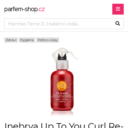
parfem-shop
.cz
Zdraví
Hygiena
Péče o vlasy
Inebrya Up To You Curl Re-