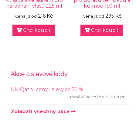
Kit sada s keratinem pro
pro úpravu žehličkou a
narovnání vlasů 225 ml
kulmou 150 ml
216 Kč
295 Kč
Cena již od
Cena již od
Chci koupit
Chci koupit
Akce a slevové kódy
UNIQátní ceny - slevy až 50 %
Krásnévůně.cz
| do 31.08.2026
Zobrazit všechny akce