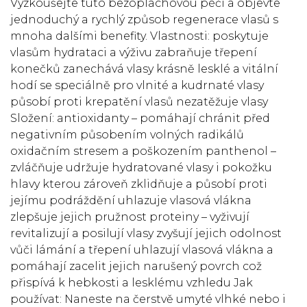
Vyzkoušejte tuto bezoplachovou péči a objevte
jednoduchý a rychlý způsob regenerace vlasů s
mnoha dalšími benefity. Vlastnosti: poskytuje
vlasům hydrataci a výživu zabraňuje třepení
konečků zanechává vlasy krásně lesklé a vitální
hodí se speciálně pro vlnité a kudrnaté vlasy
působí proti krepatění vlasů nezatěžuje vlasy
Složení: antioxidanty – pomáhají chránit před
negativním působením volných radikálů
oxidačním stresem a poškozením panthenol –
zvláčňuje udržuje hydratované vlasy i pokožku
hlavy kterou zároveň zklidňuje a působí proti
jejímu podráždění uhlazuje vlasová vlákna
zlepšuje jejich pružnost proteiny – vyživují
revitalizují a posilují vlasy zvyšují jejich odolnost
vůči lámání a třepení uhlazují vlasová vlákna a
pomáhají zacelit jejich narušený povrch což
přispívá k hebkosti a lesklému vzhledu Jak
používat: Naneste na čerstvě umyté vlhké nebo i