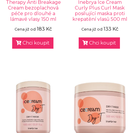
Therapy Anti Breakage
Inebrya Ice Cream
Cream bezoplachová
Curly Plus Curl Mask
péče pro dlouhé a
posilující maska proti
lámavé vlasy 150 ml
krepatění vlasů 500 ml
183 Kč
133 Kč
Cena již od
Cena již od
Chci koupit
Chci koupit