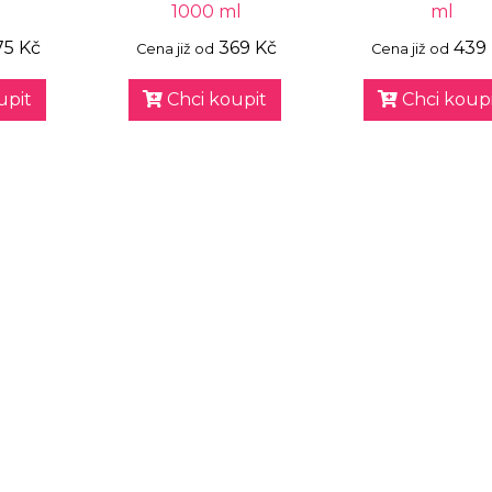
1000 ml
ml
75 Kč
369 Kč
439
Cena již od
Cena již od
upit
Chci koupit
Chci koupi