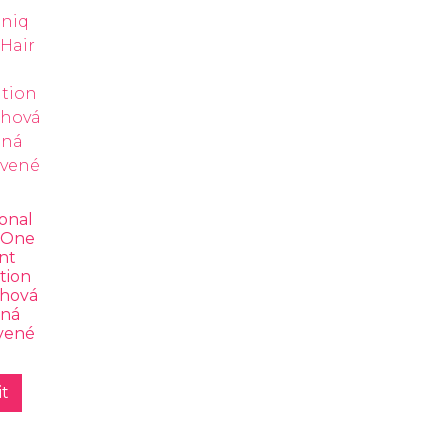
onal
n One
nt
tion
chová
ená
rvené
t