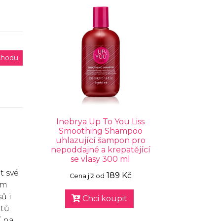
chodu
Inebrya Up To You Liss
Smoothing Shampoo
uhlazující šampon pro
nepoddajné a krepatějící
se vlasy 300 ml
t své
189 Kč
Cena již od
ím
ů i
Chci koupit
tů.
í na