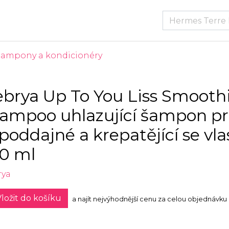
Šampony a kondicionéry
ebrya Up To You Liss Smooth
ampoo uhlazující šampon p
poddajné a krepatějící se vla
0 ml
rya
ložit do košíku
a najít nejvýhodnější cenu za celou objednávku