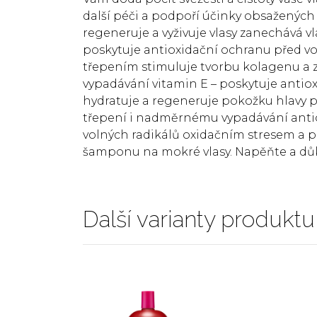
další péči a podpoří účinky obsažených a
regeneruje a vyživuje vlasy zanechává vl
poskytuje antioxidační ochranu před vol
třepením stimuluje tvorbu kolagenu a z
vypadávání vitamin E – poskytuje antio
hydratuje a regeneruje pokožku hlavy po
třepení i nadměrnému vypadávání anti
volných radikálů oxidačním stresem a 
šamponu na mokré vlasy. Napěňte a dů
Další varianty produktu