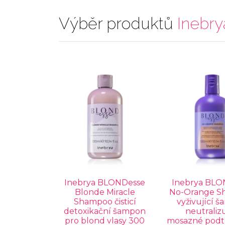
Výběr produktů
Inebry
Inebrya BLONDesse
Inebrya BLO
Blonde Miracle
No-Orange S
Shampoo čisticí
vyživující 
detoxikační šampon
neutralizu
pro blond vlasy 300
mosazné podt