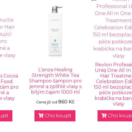
Revlon Professi
L'anza Healing
Uniq One All I
Strength White Tea
is Cocoa
Hair Treatme
Shampoo šampon pro
r Food
Celebration Edi
jemné a zplihlé vlasy s
lzám pro
150 ml bezopla
bílým čajem 1000 ml
né a
péče poškoz
e vlasy
krabička na ba
860 Kč
Cena již od
l
vlasy
upit
Chci koupit
Chci koupi