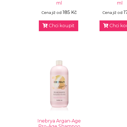
ml
ml
185 Kč
1
Cena již od
Cena již od
Chci koupit
Chci ko
Inebrya Argan-Age
Pro-Age Shampoo