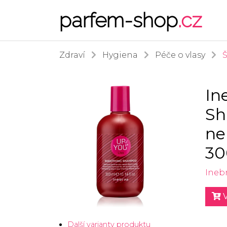
parfem-shop
.cz
Zdraví
Hygiena
Péče o vlasy
In
Sh
ne
30
Ineb
V
Další varianty produktu