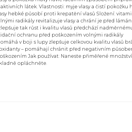
ktivních látek. Vlastnosti: myje vlasy a čistí pokožku 
asy hebké působí proti krepatění vlasů Složení: vitami
nými radikály revitalizuje vlasy a chrání je před lámá
lepšuje tak růst i kvalitu vlasů předchází nadměrném
xidační ochranu před poškozením volnými radikály
máhá v boji s lupy zlepšuje celkovou kvalitu vlasů br
oxidanty – pomáhají chránit před negativním působ
poškozením Jak používat: Naneste přiměřené množství
kladně opláchněte.