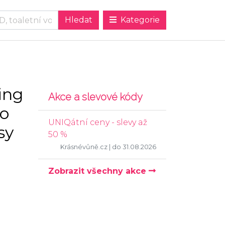
Kategorie
ing
Akce a slevové kódy
ro
UNIQátní ceny - slevy až
sy
50 %
Krásnévůně.cz
| do 31.08.2026
Zobrazit všechny akce