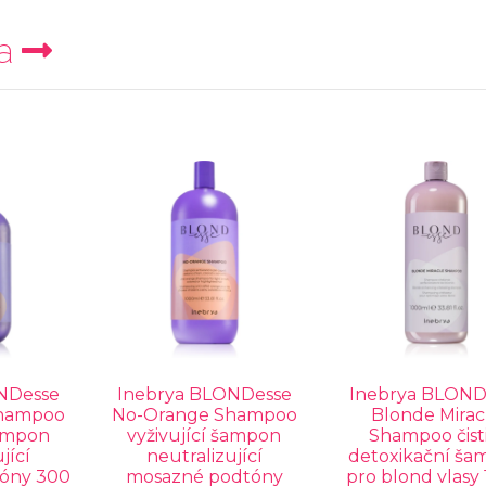
a
NDesse
Inebrya BLONDesse
Inebrya BLOND
hampoo
No-Orange Shampoo
Blonde Mirac
šampon
vyživující šampon
Shampoo čisti
jící
neutralizující
detoxikační ša
óny 300
mosazné podtóny
pro blond vlasy