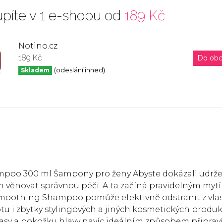
píte v 1 e-shopu od
189 Kč
Notino.cz
189 Kč
Do ob
Skladem
(odeslání ihned)
mpoo 300 ml Šampony pro ženy Abyste dokázali udrže
é jim věnovat správnou péči. A ta začíná pravidelným myt
Smoothing Shampoo pomůže efektivně odstranit z vlas
tu i zbytky stylingových a jiných kosmetických produk
vlasy a pokožku hlavy navíc ideálním způsobem připrav