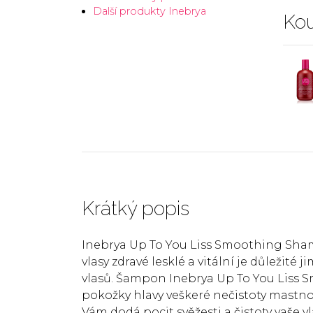
Další produkty Inebrya
Kou
Krátký popis
Inebrya Up To You Liss Smoothing Sha
vlasy zdravé lesklé a vitální je důležit
vlasů. Šampon Inebrya Up To You Liss 
pokožky hlavy veškeré nečistoty mastno
Vám dodá pocit svěžesti a čistoty vaše 