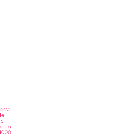
esse
le
cí
mpon
 1000