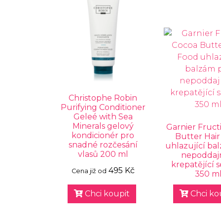
Christophe Robin
Purifying Conditioner
Geleé with Sea
Minerals gelový
Garnier Fruct
kondicionér pro
Butter Hai
snadné rozčesání
uhlazující ba
vlasů 200 ml
nepoddaj
krepatějící s
495 Kč
Cena již od
350 m
Chci koupit
Chci ko