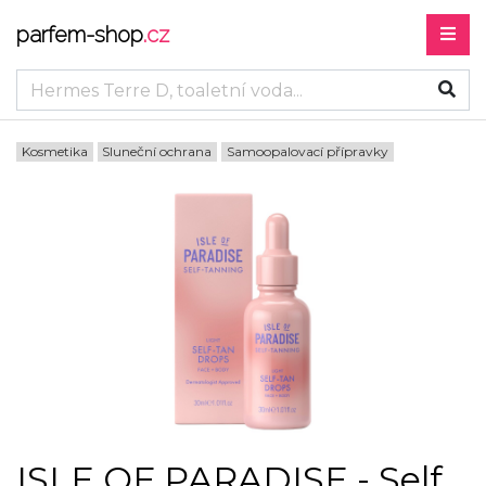
parfem-shop
.cz
Kosmetika
Sluneční ochrana
Samoopalovací přípravky
ISLE OF PARADISE - Self