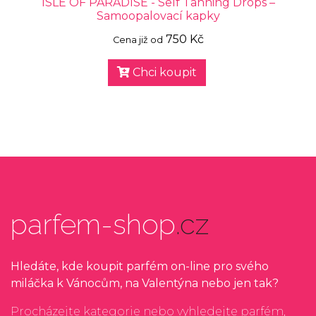
ISLE OF PARADISE - Self Tanning Drops –
Samoopalovací kapky
750 Kč
Cena již od
Chci koupit
parfem-shop
.cz
Hledáte, kde koupit parfém on-line pro svého
miláčka k Vánocům, na Valentýna nebo jen tak?
Procházejte kategorie nebo vyhledejte parfém,