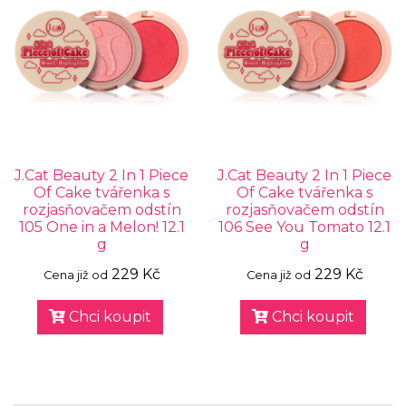
J.Cat Beauty 2 In 1 Piece
J.Cat Beauty 2 In 1 Piece
Of Cake tvářenka s
Of Cake tvářenka s
rozjasňovačem odstín
rozjasňovačem odstín
105 One in a Melon! 12.1
106 See You Tomato 12.1
g
g
229 Kč
229 Kč
Cena již od
Cena již od
Chci koupit
Chci koupit