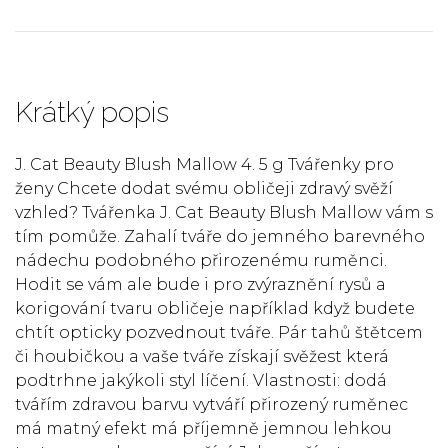
Krátký popis
J. Cat Beauty Blush Mallow 4. 5 g Tvářenky pro
ženy Chcete dodat svému obličeji zdravý svěží
vzhled? Tvářenka J. Cat Beauty Blush Mallow vám s
tím pomůže. Zahalí tváře do jemného barevného
nádechu podobného přirozenému ruměnci.
Hodit se vám ale bude i pro zvýraznění rysů a
korigování tvaru obličeje například když budete
chtít opticky pozvednout tváře. Pár tahů štětcem
či houbičkou a vaše tváře získají svěžest která
podtrhne jakýkoli styl líčení. Vlastnosti: dodá
tvářím zdravou barvu vytváří přirozený ruměnec
má matný efekt má příjemně jemnou lehkou