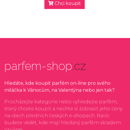
Chci koupit
parfem-shop
.cz
Hledáte, kde koupit parfém on-line pro svého
miláčka k Vánocům, na Valentýna nebo jen tak?
Procházejte kategorie nebo vyhledejte parfém,
který chcete koupit a nechte si zobrazit jeho ceny
na všech předních českých e-shopech. Navíc
budete vědět, kde mají hledaný parfém skladem
on-line!