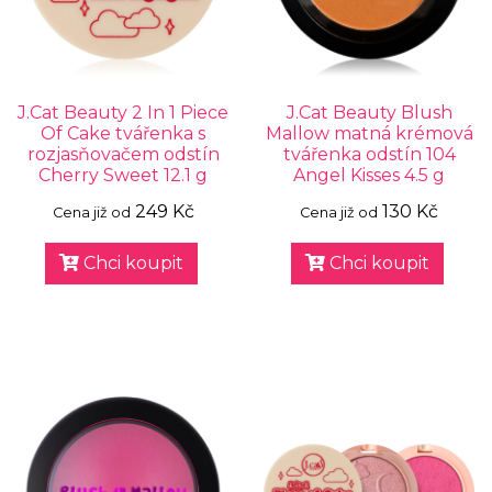
J.Cat Beauty 2 In 1 Piece
J.Cat Beauty Blush
Of Cake tvářenka s
Mallow matná krémová
rozjasňovačem odstín
tvářenka odstín 104
Cherry Sweet 12.1 g
Angel Kisses 4.5 g
249 Kč
130 Kč
Cena již od
Cena již od
Chci koupit
Chci koupit