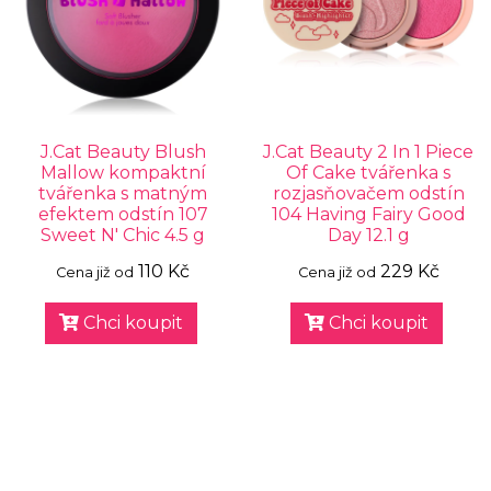
J.Cat Beauty Blush
J.Cat Beauty 2 In 1 Piece
Mallow kompaktní
Of Cake tvářenka s
tvářenka s matným
rozjasňovačem odstín
efektem odstín 107
104 Having Fairy Good
Sweet N' Chic 4.5 g
Day 12.1 g
110 Kč
229 Kč
Cena již od
Cena již od
Chci koupit
Chci koupit