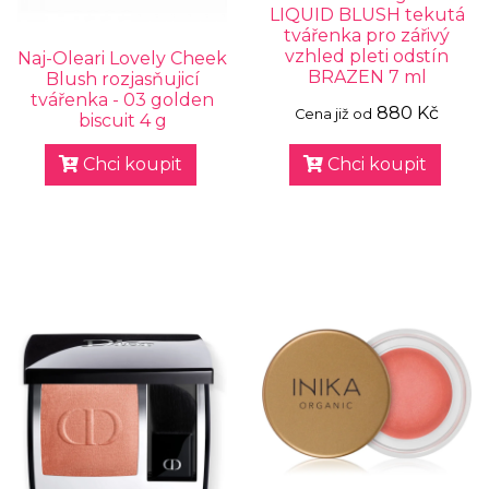
LIQUID BLUSH tekutá
tvářenka pro zářivý
vzhled pleti odstín
Naj-Oleari Lovely Cheek
BRAZEN 7 ml
Blush rozjasňujicí
tvářenka - 03 golden
880 Kč
Cena již od
biscuit 4 g
Chci koupit
Chci koupit