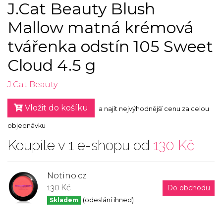
J.Cat Beauty Blush
Mallow matná krémová
tvářenka odstín 105 Sweet
Cloud 4.5 g
J.Cat Beauty
Vložit do košíku
a najít nejvýhodnější cenu za celou
objednávku
Koupíte v 1 e-shopu od
130 Kč
Notino.cz
130 Kč
Do obchodu
Skladem
(odeslání ihned)