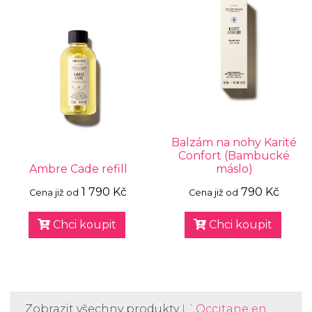
Balzám na nohy Karité
Confort (Bambucké
Ambre Cade refill
máslo)
1 790 Kč
790 Kč
Cena již od
Cena již od
Chci koupit
Chci koupit
Zobrazit všechny produkty
L`Occitane en