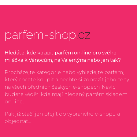
parfem-shop
.cz
Hledáte, kde koupit parfém on-line pro svého
miláčka k Vánocům, na Valentýna nebo jen tak?
Procházejte kategorie nebo vyhledejte parfém,
který chcete koupit a nechte si zobrazit jeho ceny
na všech předních českých e-shopech. Navíc
budete vědět, kde mají hledaný parfém skladem
on-line!
Pak již stačí jen přejít do vybraného e-shopu a
objednat...