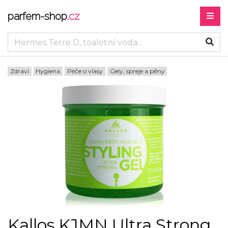
parfem-shop
.cz
Zdraví
Hygiena
Péče o vlasy
Gely, spreje a pěny
Kallos KJMN Ultra Strong