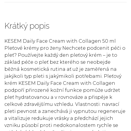
Krátký popis
KESEM Daily Face Cream with Collagen 50 ml
Pleťové krémy pro ženy Nechcete podcenit péči o
pleť? Používejte každý den pleťový krém – je to
základ péče o pleť bez kterého se neobejde
běžná kosmetická rutina ať už je zaměřená na
jakýkoli typ pleti s jakýmikoli potřebami. Pleťový
krém KESEM Daily Face Cream with Collagen
podpoří přirozené kožní funkce pomůže udržet
pleť hydratovanou a v rovnováze a přispěje k
celkově zdravějšímu vzhledu. Vlastnosti: navrací
pleti pevnost a zanechává ji vypnutou regeneruje
a vitalizuje redukuje vrásky a předchází jejich
vzniku působí proti nedokonalostem rychle se