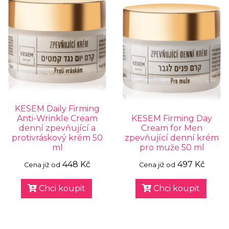
KESEM Daily Firming
Anti-Wrinkle Cream
KESEM Firming Day
denní zpevňující a
Cream for Men
protivráskový krém 50
zpevňující denní krém
ml
pro muže 50 ml
448 Kč
497 Kč
Cena již od
Cena již od
Chci koupit
Chci koupit