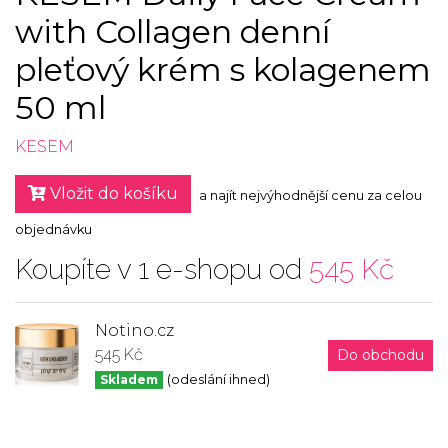
with Collagen denní
pleťový krém s kolagenem
50 ml
KESEM
Vložit do košíku
a najít nejvýhodnější cenu za celou
objednávku
Koupíte v 1 e-shopu od
545 Kč
Notino.cz
545 Kč
Do obchodu
Skladem
(odeslání ihned)