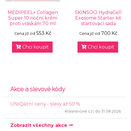
MEDIPEEL+ Collagen
SKINSOO HydraCell
Super 10 noční krém
Exosome Starter kit
proti vráskám 70 ml
startovací sada
553 Kč
700 Kč
Cena již od
Cena již od
Chci koupit
Chci koupit
Akce a slevové kódy
UNIQátní ceny - slevy až 50 %
Krásnévůně.cz
| do 31.08.2026
Zobrazit všechny akce