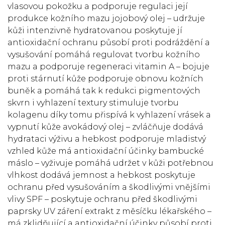
vlasovou pokožku a podporuje regulaci její
produkce kožního mazu jojobový olej – udržuje
kůži intenzivně hydratovanou poskytuje jí
antioxidační ochranu působí proti podráždění a
vysušování pomáhá regulovat tvorbu kožního
mazu a podporuje regeneraci vitamin A – bojuje
proti stárnutí kůže podporuje obnovu kožních
buněk a pomáhá tak k redukci pigmentových
skvrn i vyhlazení textury stimuluje tvorbu
kolagenu díky tomu přispívá k vyhlazení vrásek a
vypnutí kůže avokádový olej – zvláčňuje dodává
hydrataci výživu a hebkost podporuje mladistvý
vzhled kůže má antioxidační účinky bambucké
máslo – vyživuje pomáhá udržet v kůži potřebnou
vlhkost dodává jemnost a hebkost poskytuje
ochranu před vysušováním a škodlivými vnějšími
vlivy SPF – poskytuje ochranu před škodlivými
paprsky UV záření extrakt z měsíčku lékařského –
má zklidňující a antioxidační účinky působí proti