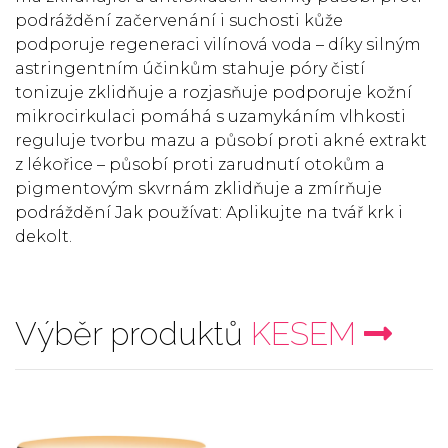
podráždění začervenání i suchosti kůže
podporuje regeneraci vilínová voda – díky silným
astringentním účinkům stahuje póry čistí
tonizuje zklidňuje a rozjasňuje podporuje kožní
mikrocirkulaci pomáhá s uzamykáním vlhkosti
reguluje tvorbu mazu a působí proti akné extrakt
z lékořice – působí proti zarudnutí otokům a
pigmentovým skvrnám zklidňuje a zmírňuje
podráždění Jak používat: Aplikujte na tvář krk i
dekolt.
Výběr produktů
KESEM