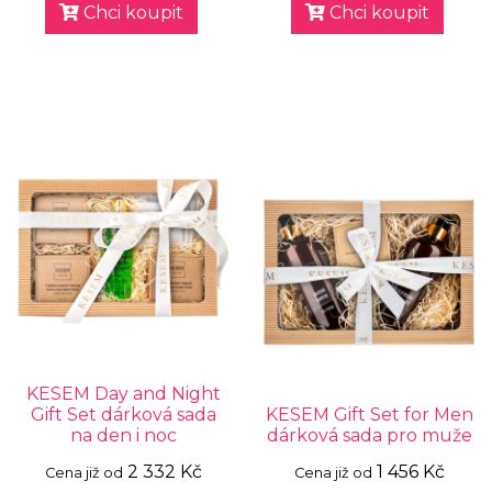
Chci koupit
Chci koupit
KESEM Day and Night
Gift Set dárková sada
KESEM Gift Set for Men
na den i noc
dárková sada pro muže
2 332 Kč
1 456 Kč
Cena již od
Cena již od