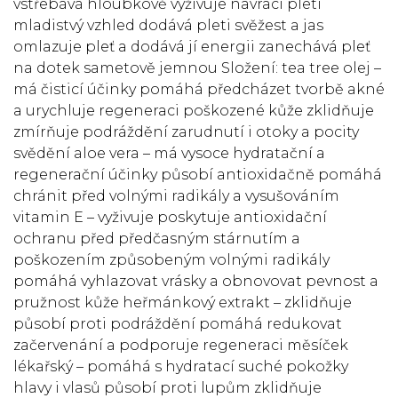
vstřebává hloubkově vyživuje navrací pleti
mladistvý vzhled dodává pleti svěžest a jas
omlazuje pleť a dodává jí energii zanechává pleť
na dotek sametově jemnou Složení: tea tree olej –
má čisticí účinky pomáhá předcházet tvorbě akné
a urychluje regeneraci poškozené kůže zklidňuje
zmírňuje podráždění zarudnutí i otoky a pocity
svědění aloe vera – má vysoce hydratační a
regenerační účinky působí antioxidačně pomáhá
chránit před volnými radikály a vysušováním
vitamin E – vyživuje poskytuje antioxidační
ochranu před předčasným stárnutím a
poškozením způsobeným volnými radikály
pomáhá vyhlazovat vrásky a obnovovat pevnost a
pružnost kůže heřmánkový extrakt – zklidňuje
působí proti podráždění pomáhá redukovat
začervenání a podporuje regeneraci měsíček
lékařský – pomáhá s hydratací suché pokožky
hlavy i vlasů působí proti lupům zklidňuje