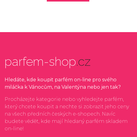
parfem-shop
.cz
Hledáte, kde koupit parfém on-line pro svého
miláčka k Vánocům, na Valentýna nebo jen tak?
Procházejte kategorie nebo vyhledejte parfém,
který chcete koupit a nechte si zobrazit jeho ceny
na všech předních českých e-shopech. Navíc
budete vědět, kde mají hledaný parfém skladem
on-line!