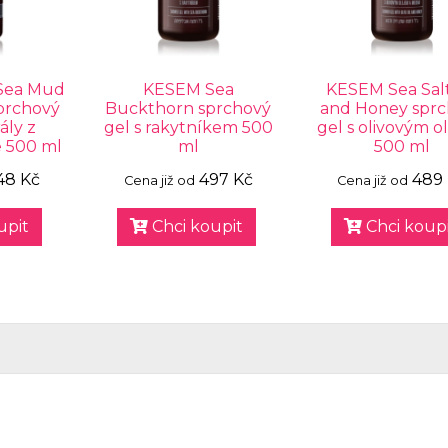
Sea Mud
KESEM Sea
KESEM Sea Salt
prchový
Buckthorn sprchový
and Honey sprc
ály z
gel s rakytníkem 500
gel s olivovým o
 500 ml
ml
500 ml
48 Kč
497 Kč
489
Cena již od
Cena již od
upit
Chci koupit
Chci koupi