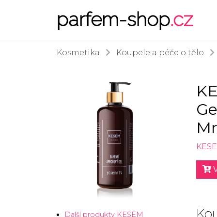
parfem-shop
.cz
Kosmetika
Koupele a péče o tělo
KE
Ge
Mr
KES
V
Kou
Další produkty KESEM