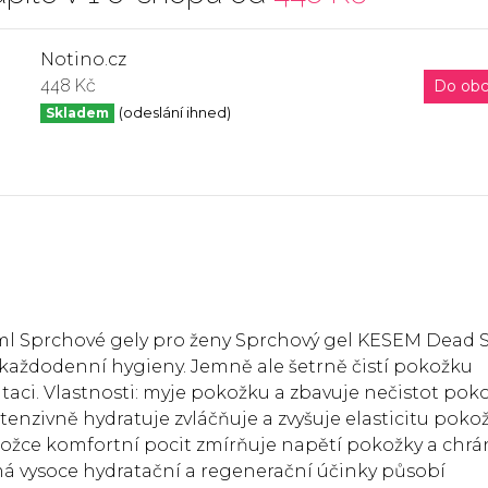
Notino.cz
448 Kč
Do ob
Skladem
(odeslání ihned)
l Sprchové gely pro ženy Sprchový gel KESEM Dead 
každodenní hygieny. Jemně ale šetrně čistí pokožku
taci. Vlastnosti: myje pokožku a zbavuje nečistot pok
zivně hydratuje zvláčňuje a zvyšuje elasticitu poko
ožce komfortní pocit zmírňuje napětí pokožky a chrán
má vysoce hydratační a regenerační účinky působí