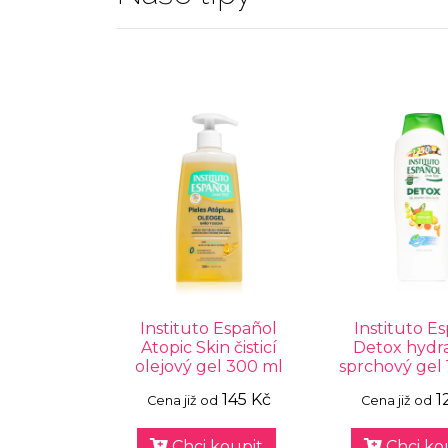
Instituto Español
Instituto E
Atopic Skin čisticí
Detox hydr
olejový gel 300 ml
sprchový gel 
145 Kč
1
Cena již od
Cena již od
Chci koupit
Chci ko