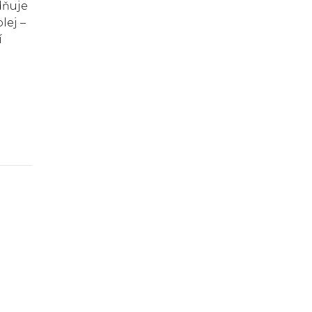
dňuje
lej –
í