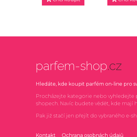
parfem-shop
.cz
Hledáte, kde koupit parfém on-line pro 
Procházejte kategorie nebo vyhledejte p
shopech. Navíc budete vědět, kde mají 
Pak již stačí jen přejít do vybraného e-s
Kontakt
Ochrana osobnách údajů