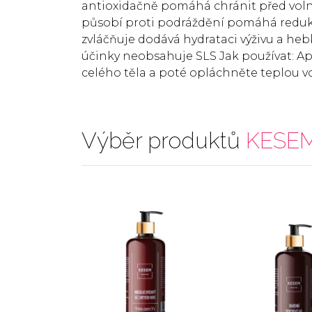
antioxidačně pomáhá chránit před voln
působí proti podráždění pomáhá reduko
zvláčňuje dodává hydrataci výživu a he
účinky neobsahuje SLS Jak používat: Ap
celého těla a poté opláchněte teplou 
Výběr produktů
KESE