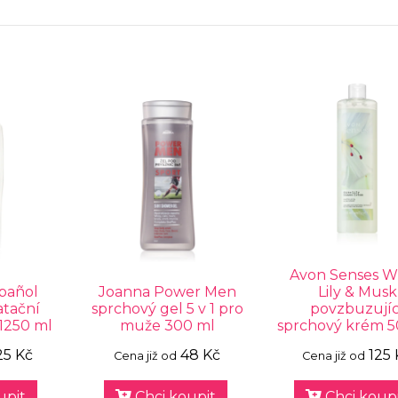
Avon Senses W
spañol
Joanna Power Men
Lily & Musk
atační
sprchový gel 5 v 1 pro
povzbuzujíc
1250 ml
muže 300 ml
sprchový krém 5
25 Kč
48 Kč
125 
Cena již od
Cena již od
upit
Chci koupit
Chci koupi