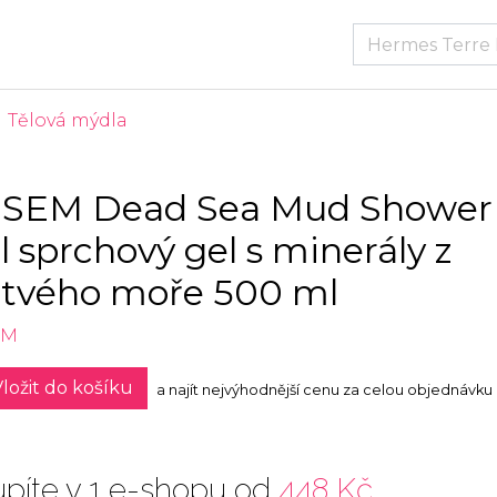
Tělová mýdla
SEM Dead Sea Mud Shower
l sprchový gel s minerály z
tvého moře 500 ml
EM
ložit do košíku
a najít nejvýhodnější cenu za celou objednávku
píte v 1 e-shopu od
448 Kč