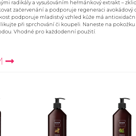
ými radikály a vysušováním heřmánkový extrakt – zkli
vat začervenání a podporuje regeneraci avokádový o
bkost podporuje mladistvý vzhled kůže má antioxidačn
likujte při sprchování či koupeli. Naneste na pokožku
vodou. Vhodné pro každodenní použití.
M