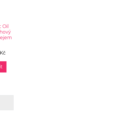
 Oil
hový
lejem
 Kč
t