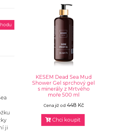
chodu
KESEM Dead Sea Mud
Shower Gel sprchový gel
s minerály z Mrtvého
moře 500 ml
Sea
448 Kč
Cena již od
ožku
Chci koupit
žky
í ji