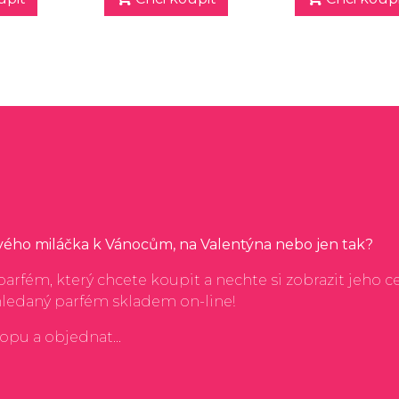
svého miláčka k Vánocům, na Valentýna nebo jen tak?
arfém, který chcete koupit a nechte si zobrazit jeho c
hledaný parfém skladem on-line!
hopu a objednat...