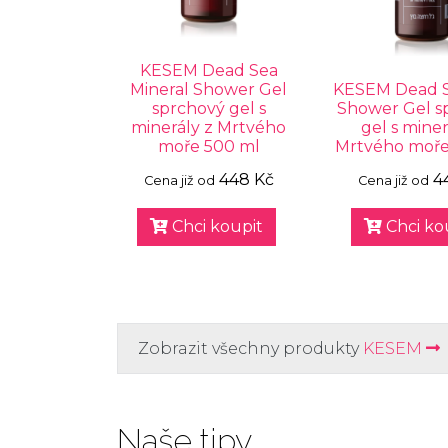
KESEM Dead Sea
Mineral Shower Gel
KESEM Dead 
sprchový gel s
Shower Gel s
minerály z Mrtvého
gel s miner
moře 500 ml
Mrtvého moře
448 Kč
4
Cena již od
Cena již od
Chci koupit
Chci ko
Zobrazit všechny produkty
KESEM
Naše tipy