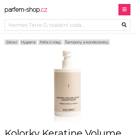
parfem-shop
.cz
Zdraví
Hygiena
Péče o vlasy
Šampony a kondicionéry
Kolorky Keratine Volume