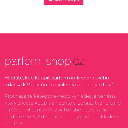
parfem-shop
.cz
Hledáte, kde koupit parfém on-line pro svého
miláčka k Vánocům, na Valentýna nebo jen tak?
Procházejte kategorie nebo vyhledejte parfém,
který chcete koupit a nechte si zobrazit jeho ceny
na všech předních českých e-shopech. Navíc
budete vědět, kde mají hledaný parfém skladem
on-line!