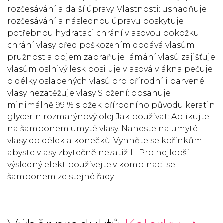
rozčesávání a další úpravy. Vlastnosti: usnadňuje
rozčesávání a následnou úpravu poskytuje
potřebnou hydrataci chrání vlasovou pokožku
chrání vlasy před poškozením dodává vlasům
pružnost a objem zabraňuje lámání vlasů zajišťuje
vlasům oslnivý lesk posiluje vlasová vlákna pečuje
o délky oslabených vlasů pro přírodní i barvené
vlasy nezatěžuje vlasy Složení: obsahuje
minimálně 99 % složek přírodního původu keratin
glycerin rozmarýnový olej Jak používat: Aplikujte
na šamponem umyté vlasy. Naneste na umyté
vlasy do délek a konečků. Vyhněte se kořínkům
abyste vlasy zbytečně nezatížili. Pro nejlepší
výsledný efekt používejte v kombinaci se
šamponem ze stejné řady.