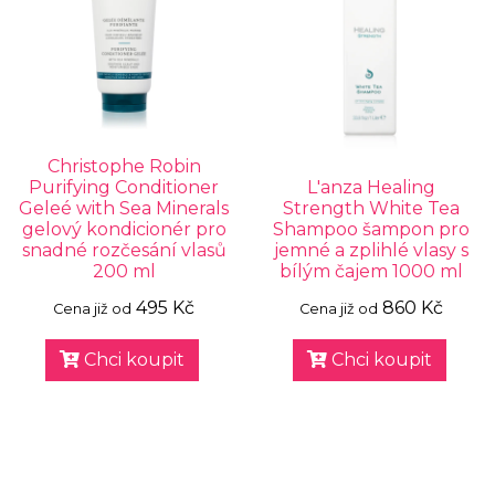
Christophe Robin
Purifying Conditioner
L'anza Healing
Geleé with Sea Minerals
Strength White Tea
gelový kondicionér pro
Shampoo šampon pro
snadné rozčesání vlasů
jemné a zplihlé vlasy s
200 ml
bílým čajem 1000 ml
495 Kč
860 Kč
Cena již od
Cena již od
Chci koupit
Chci koupit