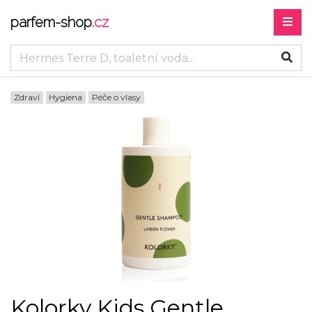
parfem-shop
.cz
Zdraví
Hygiena
Péče o vlasy
Kolorky Kids Gentle