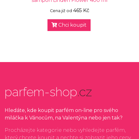
šampon Linden Flower 400 ml
465 Kč
Cena již od
Chci koupit
parfem-shop
.cz
Hledáte, kde koupit parfém on-line pro svého
miláčka k Vánocům, na Valentýna nebo jen tak?
Procházejte kategorie nebo vyhledejte parfém,
který chcete koupit a nechte si zobrazit jeho ceny