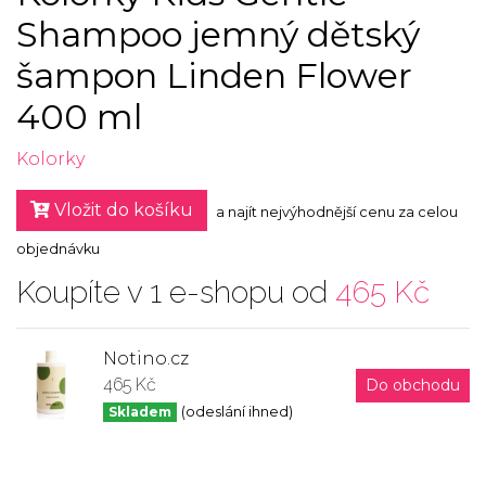
Shampoo jemný dětský
šampon Linden Flower
400 ml
Kolorky
Vložit do košíku
a najít nejvýhodnější cenu za celou
objednávku
Koupíte v 1 e-shopu od
465 Kč
Notino.cz
465 Kč
Do obchodu
Skladem
(odeslání ihned)