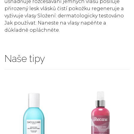
usnadňuje rozčesávání jemných vlasů posiluje
přirozený lesk vlásků čistí pokožku regeneruje a
vyživuje vlasy Složení: dermatologicky testováno
Jak používat: Naneste na vlasy napěňte a
důkladně opláchněte.
Naše tipy