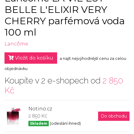
BELLE L'ELIXIR VERY
CHERRY parfémová voda
100 ml
Lancôme
Vložit do košíku
a najít nejvýhodnější cenu za celou
objednávku
Koupíte v 2 e-shopech od
2 850
Kč
Notino.cz
2 850 Kč
Do obchodu
Skladem
(odeslání ihned)