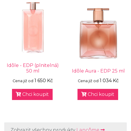
Idôle - EDP (plnitelná)
50 ml
Idôle Aura - EDP 25 ml
1 650 Kč
1 034 Kč
Cena již od
Cena již od
Chci koupit
Chci koupit
Zobrazit všechny produkty
Lancôme