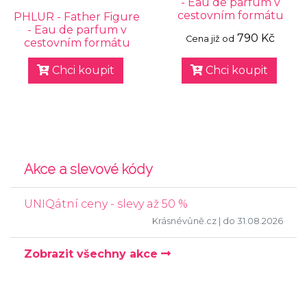
- Eau de parfum v
cestovním formátu
PHLUR - Father Figure
- Eau de parfum v
790 Kč
Cena již od
cestovním formátu
Chci koupit
Chci koupit
Akce a slevové kódy
UNIQátní ceny - slevy až 50 %
Krásnévůně.cz
| do 31.08.2026
Zobrazit všechny akce