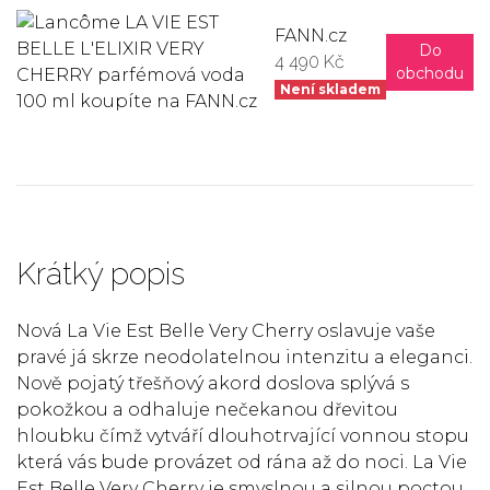
FANN.cz
Do
4 490 Kč
obchodu
Není skladem
Krátký popis
Nová La Vie Est Belle Very Cherry oslavuje vaše
pravé já skrze neodolatelnou intenzitu a eleganci.
Nově pojatý třešňový akord doslova splývá s
pokožkou a odhaluje nečekanou dřevitou
hloubku čímž vytváří dlouhotrvající vonnou stopu
která vás bude provázet od rána až do noci. La Vie
Est Belle Very Cherry je smyslnou a silnou poctou