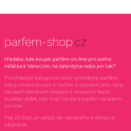
parfem-shop
.cz
Hledáte, kde koupit parfém on-line pro svého
miláčka k Vánocům, na Valentýna nebo jen tak?
Procházejte kategorie nebo vyhledejte parfém,
který chcete koupit a nechte si zobrazit jeho ceny
na všech předních českých e-shopech. Navíc
budete vědět, kde mají hledaný parfém skladem
on-line!
Pak již stačí jen přejít do vybraného e-shopu a
objednat...