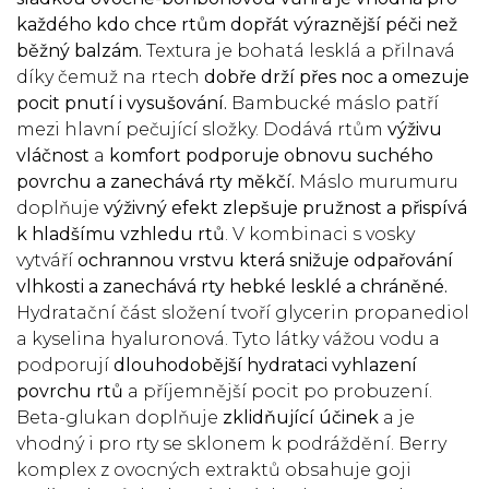
každého kdo chce rtům dopřát výraznější péči než
běžný balzám.
Textura je bohatá lesklá a přilnavá
díky čemuž na rtech
dobře drží přes noc a omezuje
pocit pnutí i vysušování.
Bambucké máslo patří
mezi hlavní pečující složky. Dodává rtům
výživu
vláčnost
a
komfort
podporuje obnovu suchého
povrchu a zanechává rty měkčí.
Máslo murumuru
doplňuje
výživný efekt zlepšuje pružnost a přispívá
k
hladšímu vzhledu rtů
. V kombinaci s vosky
vytváří
ochrannou vrstvu která snižuje odpařování
vlhkosti a zanechává rty hebké lesklé a chráněné.
Hydratační část složení tvoří glycerin propanediol
a kyselina hyaluronová. Tyto látky vážou vodu a
podporují
dlouhodobější hydrataci
vyhlazení
povrchu rtů
a příjemnější pocit po probuzení.
Beta-glukan doplňuje
zklidňující účinek
a je
vhodný i pro rty se sklonem k podráždění. Berry
komplex z ovocných extraktů obsahuje goji