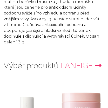
malinu borůvku brusinku jahodu a morušku
které jsou ceněné pro
antioxidační účinky
podporu svěžejšího vzhledu a ochranu před
vnějšími vlivy.
Ascorbyl glucoside stabilní derivát
vitaminu C přidává
antioxidační ochranu
a
podporuje
jasnější a hladší vzhled rtů
. Zinek
doplňuje zklidňující a vyrovnávací účinek.
Obsah
balení: 3 g
Výběr produktů
LANEIGE