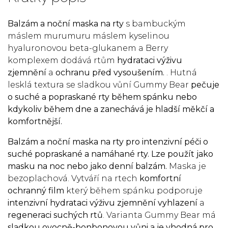
Balzám a noční maska na rty
s bambuckým
máslem murumuru máslem kyselinou
hyaluronovou beta-glukanem a Berry
komplexem dodává rtům
hydrataci
výživu
zjemnění
a
ochranu před vysoušením.
. Hutná
lesklá textura se sladkou vůní Gummy Bear
pečuje
o suché a popraskané rty během spánku nebo
kdykoliv během dne a zanechává je hladší měkčí a
komfortnější.
Balzám a noční maska na rty pro intenzivní péči o
suché popraskané a namáhané rty.
Lze použít jako
masku na noc nebo jako denní balzám.
Maska je
bezoplachová. Vytváří na rtech
komfortní
ochranný film
který během spánku podporuje
intenzivní hydrataci
výživu
zjemnění
vyhlazení
a
regeneraci suchých rtů
. Varianta Gummy Bear má
sladkou ovocně-bonbonovou vůni a je vhodná pro