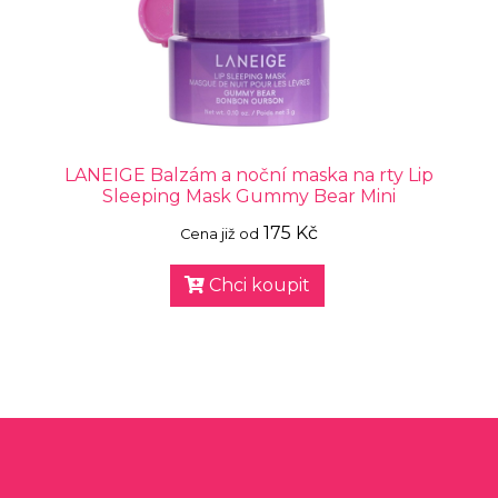
LANEIGE Balzám a noční maska na rty Lip
Sleeping Mask Gummy Bear Mini
175 Kč
Cena již od
Chci koupit