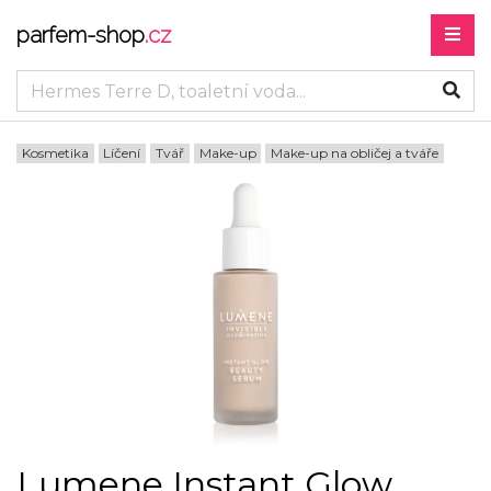
parfem-shop
.cz
Kosmetika
Líčení
Tvář
Make-up
Make-up na obličej a tváře
Lumene Instant Glow