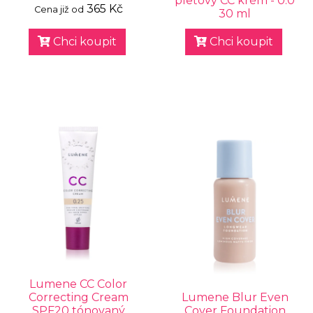
pleťový CC krém - 0.0
365 Kč
Cena již od
30 ml
Chci koupit
Chci koupit
Lumene CC Color
Correcting Cream
Lumene Blur Even
SPF20 tónovaný
Cover Foundation