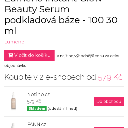
Beauty Serum
podkladová báze - 100 30
ml
Lumene
Vložit do košíku
a najít nejvýhodnější cenu za celou
objednávku
Koupíte v 2 e-shopech od
579 Kč
Notino.cz
579 Kč
Do obchodu
Skladem
(odeslání ihned)
FANN.cz