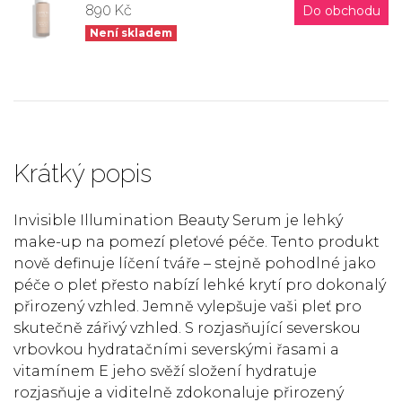
890 Kč
Do obchodu
Není skladem
Krátký popis
Invisible Illumination Beauty Serum je lehký
make-up na pomezí pleťové péče. Tento produkt
nově definuje líčení tváře – stejně pohodlné jako
péče o pleť přesto nabízí lehké krytí pro dokonalý
přirozený vzhled. Jemně vylepšuje vaši pleť pro
skutečně zářivý vzhled. S rozjasňující severskou
vrbovkou hydratačními severskými řasami a
vitamínem E jeho svěží složení hydratuje
rozjasňuje a viditelně zdokonaluje přirozený